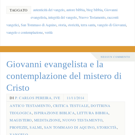
autenticità del vangelo
,
autore bibbia
,
blog bibbia
,
Giovanni
TAGGATO
evangelista
,
integrità del vangelo
,
Nuovo Testamento
,
racconti
vangelici
,
San Tommaso di Aquino
,
storia
,
storicità
,
terra santa
,
vangelo di Giovanni
,
vangelo e contemplazione
,
verità
NESSUN COMMENTO
Giovanni evangelista e la
contemplazione del mistero di
Cristo
DI
P. CARLOS PEREIRA, IVE
11/11/2014
ANTICO TESTAMENTO
,
CRITICA TESTUALE
,
DOTTRINA
TEOLOGICA
,
ISPIRAZIONE BIBLICA
,
LETTURA BIBBIA
,
MAGISTERO
,
MEDITAZIONE
,
NUOVO TESTAMENTO
,
PROFEZIE
,
SALMI
,
SAN TOMMASO DI AQUINO
,
STORICITÀ
,
VANGELO