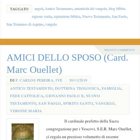
angeli
,
Antico Testamento
,
autenticità del vangelo
,
blog bibbia
TAGGATO
ragione verita
,
ispirazione biblica
,
Nuovo Testamento
,
San Paolo
,
San Tommaso di Aquino
,
vangelo
NESSUN COMMENTO
AMICI DELLO SPOSO (Card.
Marc Ouellet)
DI
P. CARLOS PEREIRA, IVE
30/11/2019
ANTICO TESTAMENTO
,
DOTTRINA TEOLOGICA
,
FAMIGLIA
,
FEDE CATTOLICA
,
GIOVANNI PAOLO II
,
NUOVO
TESTAMENTO
,
SAN PAOLO
,
SPIRITO SANTO
,
VANGELO
,
VERGINE MARIA
Il cardinale prefetto della Sacra
congregazione per i Vescovi, S.E.R. Marc Ouellet,
ci regala un prezioso volumetto di recente