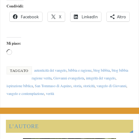
Condividi:
Facebook
X
LinkedIn
Altro
Mi piace:
autenticità del vangelo
,
bibbia e ragione
,
blog bibbia
,
blog bibbia
TAGGATO
ragione verita
,
Giovanni evangelista
,
integrità del vangelo
,
ispirazione biblica
,
San Tommaso di Aquino
,
storia
,
storicità
,
vangelo di Giovanni
,
vangelo e contemplazione
,
verità
L’AUTORE