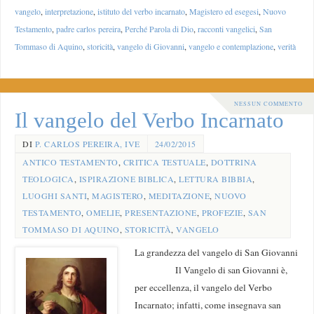
vangelo
,
interpretazione
,
istituto del verbo incarnato
,
Magistero ed esegesi
,
Nuovo
Testamento
,
padre carlos pereira
,
Perché Parola di Dio
,
racconti vangelici
,
San
Tommaso di Aquino
,
storicità
,
vangelo di Giovanni
,
vangelo e contemplazione
,
verità
NESSUN COMMENTO
Il vangelo del Verbo Incarnato
DI
P. CARLOS PEREIRA, IVE
24/02/2015
ANTICO TESTAMENTO
,
CRITICA TESTUALE
,
DOTTRINA
TEOLOGICA
,
ISPIRAZIONE BIBLICA
,
LETTURA BIBBIA
,
LUOGHI SANTI
,
MAGISTERO
,
MEDITAZIONE
,
NUOVO
TESTAMENTO
,
OMELIE
,
PRESENTAZIONE
,
PROFEZIE
,
SAN
TOMMASO DI AQUINO
,
STORICITÀ
,
VANGELO
La grandezza del vangelo di San Giovanni
Il Vangelo di san Giovanni è,
per eccellenza, il vangelo del Verbo
Incarnato; infatti, come insegnava san