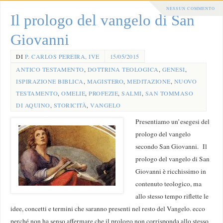
NESSUN COMMENTO
Il prologo del vangelo di San
Giovanni
DI
P. CARLOS PEREIRA, IVE
15/05/2015
ANTICO TESTAMENTO
,
DOTTRINA TEOLOGICA
,
GENESI
,
ISPIRAZIONE BIBLICA
,
MAGISTERO
,
MEDITAZIONE
,
NUOVO
TESTAMENTO
,
OMELIE
,
PROFEZIE
,
SALMI
,
SAN TOMMASO
DI AQUINO
,
STORICITÀ
,
VANGELO
Presentiamo un’esegesi del
prologo del vangelo
secondo San Giovanni. Il
prologo del vangelo di San
Giovanni è ricchissimo in
contenuto teologico, ma
allo stesso tempo riflette le
idee, concetti e termini che saranno presenti nel resto del Vangelo. ecco
perché non ha senso affermare che il prologo non corrisponda allo stesso