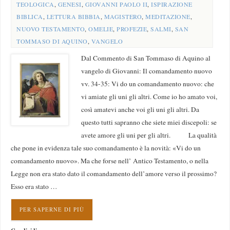
TEOLOGICA
,
GENESI
,
GIOVANNI PAOLO II
,
ISPIRAZIONE
BIBLICA
,
LETTURA BIBBIA
,
MAGISTERO
,
MEDITAZIONE
,
NUOVO TESTAMENTO
,
OMELIE
,
PROFEZIE
,
SALMI
,
SAN
TOMMASO DI AQUINO
,
VANGELO
Dal Commento di San Tommaso di Aquino al
vangelo di Giovanni: Il comandamento nuovo
vv. 34-35: Vi do un comandamento nuovo: che
vi amiate gli uni gli altri. Come io ho amato voi,
così amatevi anche voi gli uni gli altri. Da
questo tutti sapranno che siete miei discepoli: se
avete amore gli uni per gli altri. La qualità
che pone in evidenza tale suo comandamento è la novità: «Vi do un
comandamento nuovo». Ma che forse nell’ Antico Testamento, o nella
Legge non era stato dato il comandamento dell’amore verso il prossimo?
Esso era stato …
PER SAPERNE DI PIÙ