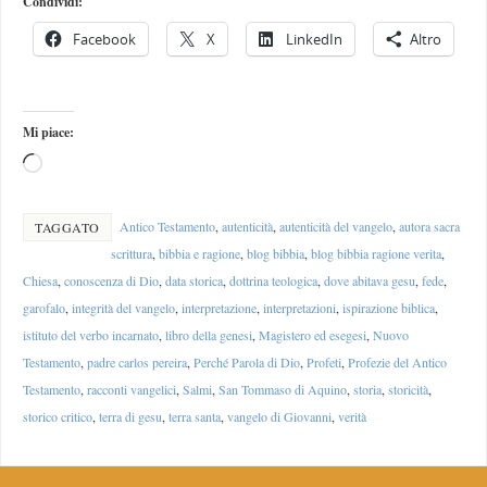
Condividi:
Facebook
X
LinkedIn
Altro
Mi piace:
Antico Testamento
,
autenticità
,
autenticità del vangelo
,
autora sacra
TAGGATO
scrittura
,
bibbia e ragione
,
blog bibbia
,
blog bibbia ragione verita
,
Chiesa
,
conoscenza di Dio
,
data storica
,
dottrina teologica
,
dove abitava gesu
,
fede
,
garofalo
,
integrità del vangelo
,
interpretazione
,
interpretazioni
,
ispirazione biblica
,
istituto del verbo incarnato
,
libro della genesi
,
Magistero ed esegesi
,
Nuovo
Testamento
,
padre carlos pereira
,
Perché Parola di Dio
,
Profeti
,
Profezie del Antico
Testamento
,
racconti vangelici
,
Salmi
,
San Tommaso di Aquino
,
storia
,
storicità
,
storico critico
,
terra di gesu
,
terra santa
,
vangelo di Giovanni
,
verità