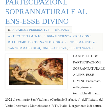
PARTECIPAZIONE
SOPRANNATURALE AL
ENS-ESSE DIVINO
DI
P. CARLOS PEREIRA, IVE
15/03/2022
ANTICO TESTAMENTO
,
BIBBIA E SCIENZA
,
CREAZIONE
DELL'UOMO
,
DOTTRINA TEOLOGICA
,
GENESI
,
MAGISTERO
,
SAN TOMMASO DI AQUINO
,
SAPIENZA
,
SPIRITO SANTO
LA SIMILITUDO:
PARTECIPAZIONE
SOPRANNATURALE
AL ENS-ESSE
DIVINO Presentato
nelle giornate
tomistiche di marzo
2022 al seminario San Vitaliano (Cardinale Barbarigo), dell’Istituto del
Verbo Incarnato / Montefiascone (VT) / Italia. L’argomento è di natura