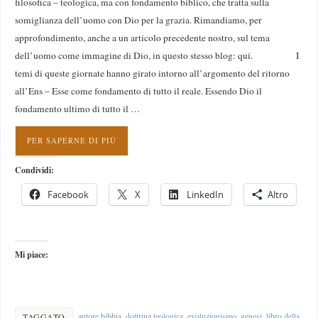
filosofica – teologica, ma con fondamento biblico, che tratta sulla
somiglianza dell’uomo con Dio per la grazia. Rimandiamo, per
approfondimento, anche a un articolo precedente nostro, sul tema
dell’uomo come immagine di Dio, in questo stesso blog: qui. I
temi di queste giornate hanno girato intorno all’argomento del ritorno
all’Ens – Esse come fondamento di tutto il reale. Essendo Dio il
fondamento ultimo di tutto il …
PER SAPERNE DI PIÙ
Condividi:
Facebook
X
LinkedIn
Altro
Mi piace:
autore bibbia
,
dottrina teologica
,
evoluzionismo
,
genesi
,
libro della
TAGGATO