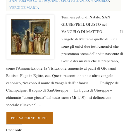
SAN TOMMASO DI AQUINO
,
SPIRITO SANTO
,
VANGELO
,
VERGINE MARIA
Temi esegetici di Natale: SAN
GIUSEPPE IL GIUSTO nel
VANGELO DI MATTEO Il
vangelo di Matteo e quello di Luca
sono gli unici due testi canonici che
presentano scene della vita nascente di
Gesù e dei misteri che la preparano,
come l’Annunciazione, la Visitazione, annuncio ai padri di Giovanni
Battista, Fuga in Egitto, ecc. Questi racconti, in uno e altro vangelo
canonico, ricevono il nome di vangeli dell’infanzia. Philippe de
Champaigne: Il sogno di SanGiuseppe La figura di Giuseppe –
chiamato “uomo giusto” dal testo sacro (Mt 1,19) – si delinea con
speciale rilievo nel …
PER SAPERNE DI PIÙ
Condividi: