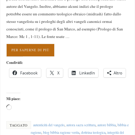
autore del Vangelo. Inoltre, abbiamo alcuni indizi che il prologo
potrebbe essere un commento teologico ebraico (midrash) fatto dallo
stesso vangelista su i prologhi degli altri vangeli canonici ormai
conosciuti, come il prologo di San Marco, ad esempio (Prologo di San
Marco: Mc 1 , 1-11). Le fonte usate …
PER SAPERNE DI PIÙ
Condividi:
Facebook
X
LinkedIn
Altro
Mi piace:
autenticità del vangelo
,
autora sacra scrittura
,
autore bibbia
,
bibbia e
TAGGATO
ragione
,
blog bibbia ragione verita
,
dottrina teologica
,
integrità del