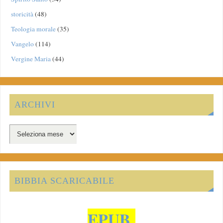
storicità
(48)
Teologia morale
(35)
Vangelo
(114)
Vergine Maria
(44)
ARCHIVI
BIBBIA SCARICABILE
EPUB