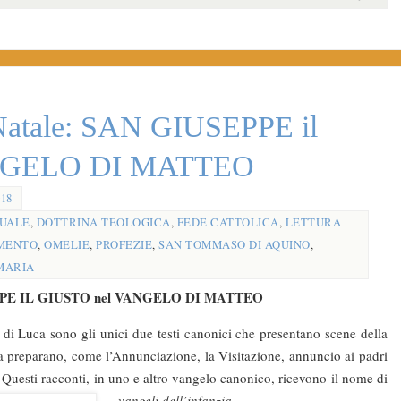
 Natale: SAN GIUSEPPE il
NGELO DI MATTEO
018
TUALE
,
DOTTRINA TEOLOGICA
,
FEDE CATTOLICA
,
LETTURA
MENTO
,
OMELIE
,
PROFEZIE
,
SAN TOMMASO DI AQUINO
,
MARIA
USEPPE IL GIUSTO nel VANGELO DI MATTEO
a sono gli unici due testi canonici che presentano scene della
la preparano, come l’Annunciazione, la Visitazione, annuncio ai padri
. Questi racconti, in uno e altro vangelo canonico, ricevono il nome di
vangeli dell’infanzia
.