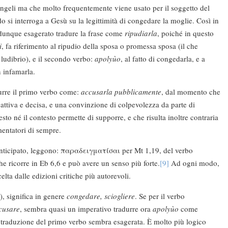
ngeli ma che molto frequentemente viene usato per il soggetto del
 si interroga a Gesù su la legittimità di congedare la moglie. Così in
unque esagerato tradure la frase come
ripudiarla
, poiché in questo
i
, fa riferimento al ripudio della sposa o promessa sposa (il che
o ludibrio), e il secondo verbo:
apolyùo
, al fatto di congedarla, e a
 infamarla.
urre il primo verbo come:
accusarla pubblicamente
, dal momento che
attiva e decisa, e una convinzione di colpevolezza da parte di
sto né il contesto permette di supporre, e che risulta inoltre contraria
entatori di sempre.
nticipato, leggono: παραδειγματίσαι per Mt 1,19, del verbo
che ricorre in Eb 6,6 e può avere un senso più forte.
[9]
Ad ogni modo,
elta dalle edizioni critiche più autorevoli.
), significa in genere
congedare, sciogliere
. Se per il verbo
cusare
, sembra quasi un imperativo tradurre ora
apolyùo
come
a traduzione del primo verbo sembra esagerata. È molto più logico