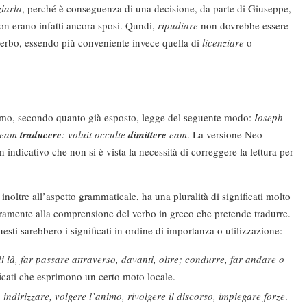
ziarla
, perché è conseguenza di una decisione, da parte di Giuseppe,
n erano infatti ancora sposi. Qundi,
ripudiare
non dovrebbe essere
 verbo, essendo più conveniente invece quella di
licenziare
o
olamo, secondo quanto già esposto, legge del seguente modo:
Ioseph
t eam
traducere
: voluit occulte
dimittere
eam
. La versione Neo
 indicativo che non si è vista la necessità di correggere la lettura per
 inoltre all’aspetto grammaticale, ha una pluralità di significati molto
curamente alla comprensione del verbo in greco che pretende tradurre.
sti sarebbero i significati in ordine di importanza o utilizzazione:
i là, far passare attraverso, davanti, oltre; condurre, far andare o
ificati che esprimono un certo moto locale.
:
indirizzare, volgere l’animo, rivolgere il discorso, impiegare forze
.