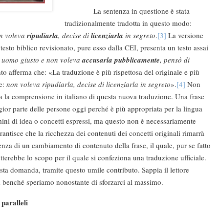
La sentenza in questione è stata
tradizionalmente tradotta in questo modo:
on voleva
ripudiarla
, decise di
licenziarla
in segreto
.
[3]
La versione
testo biblico revisionato, pure esso dalla CEI, presenta un testo assai
 uomo giusto e non voleva
accusarla pubblicamente
, pensò di
o afferma che: «La traduzione è più rispettosa del originale e più
te:
non voleva ripudiarla, decise di licenziarla in segreto
».
[4]
Non
ca la comprensione in italiano di questa nuova traduzione. Una frase
ior parte delle persone oggi perché è più appropriata per la lingua
mini di idea o concetti espressi, ma questo non è necessariamente
rantisce che la ricchezza dei contenuti dei concetti originali rimarrà
enza di un cambiamento di contenuto della frase, il quale, pur se fatto
tterebbe lo scopo per il quale si confeziona una traduzione ufficiale.
a domanda, tramite questo umile contributo. Sappia il lettore
si; benché speriamo nonostante di sforzarci al massimo.
 paralleli