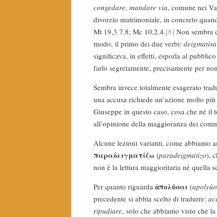
congedare, mandare via
, comune nei Va
divorzio matrimoniale, in concreto quando
Mt 19,3.7.8; Mc 10,2.4.
[8]
Non sembra d
modo, il primo dei due verbi:
deigmatìsa
significava, in effetti, esporla al pubblic
farlo segretamente, precisamente per non
Sembra invece totalmente esagerato trad
una accusa richiede un’azione molto più 
Giuseppe in questo caso, cosa che né il te
all’opinione della maggioranza dei comm
Alcune lezioni varianti, come abbiamo a
παραδειγματίζω
(
paradeigmatìzo
), 
non è la lettura maggioritaria né quella sc
ἀπολῦσαι
Per quanto riguarda
(
apolyùo
precedente si abbia scelto di tradurre:
ac
ripudiare
, solo che abbiamo visto che l