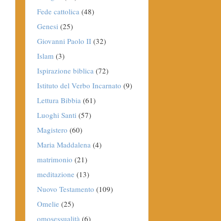
Fede cattolica
(48)
Genesi
(25)
Giovanni Paolo II
(32)
Islam
(3)
Ispirazione biblica
(72)
Istituto del Verbo Incarnato
(9)
Lettura Bibbia
(61)
Luoghi Santi
(57)
Magistero
(60)
Maria Maddalena
(4)
matrimonio
(21)
meditazione
(13)
Nuovo Testamento
(109)
Omelie
(25)
omosessualità
(6)