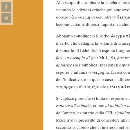
Allo scopo di esaminare la fedeltà al test
secondo le edizioni critiche più autorev
δειγμ
δίκαιος ὢν και μη θελων αὐτην
lezione variante di poca importanza che
δειγματ
Abbiamo sottolineato il verbo
il verbo che dettaglia la volontà di Gius
dizionario di Lidell-Scott espone i seguent
fare un esempio di
(per Mt 1,19),
fornire
apparire
(per pubblica ispezione);
espor
esporre a infamia o vergogna. È così come
dell’indicativo, e in questo caso la diff
ἐδειγμάτ
τας ἀρχας καὶ τας ἐξουσίας
Si capisce pure che si tratta di esporre 
esporre all’infamia
, come:
al pubblico l
dell’antico lezionario della CEI:
ripudiar
Mosè aveva prescritto di concedere alla m
secondo vocabolo che ci interessa nel tes