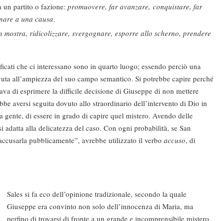
a un partito o fazione:
promuovere, far avanzare, conquistare, far
gnare a una causa
.
in mostra, ridicolizzare, svergognare, esporre allo scherno, prendere
ificati che ci interessano sono in quarto luogo; essendo perciò una
ovuta all’ampiezza del suo campo semantico. Si potrebbe capire perché
cava di esprimere la difficile decisione di Giuseppe di non mettere
bbe aversi seguita dovuto allo straordinario dell’intervento di Dio in
lla gente, di essere in grado di capire quel mistero. Avendo delle
si adatta alla delicatezza del caso. Con ogni probabilità, se San
accusarla pubblicamente”, avrebbe utilizzato il verbo
accuso
, di
Sales si fa eco dell’opinione tradizionale, secondo la quale
Giuseppe era convinto non solo dell’innocenza di Maria, ma
perfino di trovarsi di fronte a un grande e incomprensibile mistero,