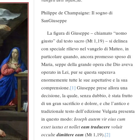
Philippe de Champaigne: Il sogno di
SanGiuseppe
La figura di Giuseppe – chiamato “uomo
giusto” dal testo sacro (Mt 1,19) – si delinea
con speciale rilievo nel vangelo di Matteo, in
particolare quando, ancora promesso sposo di
Maria, seppe della grande opera che Dio aveva
operato in Lei, pur se questa superava
enormemente tutte le sue aspettative e la sua
comprensione.
[1]
Giuseppe prese allora una
decisione, la quale, senza dubbio, è stata frutto
di un gran sacrificio e dolore, e che l’antico e
tradizionale testo dell’edizione Vulgata presenta
in questo modo:
Ioseph autem vir eius cum
esset iustus et nollet
eam
traducere
voluit
occulte
dimittere
eam
(Mt 1,19).
[2]