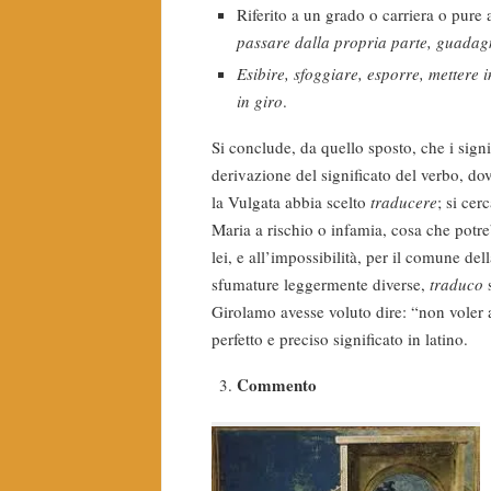
Riferito a un grado o carriera o pure 
passare dalla propria parte, guada
Esibire, sfoggiare, esporre, mettere 
in giro
.
Si conclude, da quello sposto, che i sign
derivazione del significato del verbo, d
la Vulgata abbia scelto
traducere
; si cer
Maria a rischio o infamia, cosa che potre
lei, e all’impossibilità, per il comune de
sfumature leggermente diverse,
traduco
Girolamo avesse voluto dire: “non voler 
perfetto e preciso significato in latino.
Commento