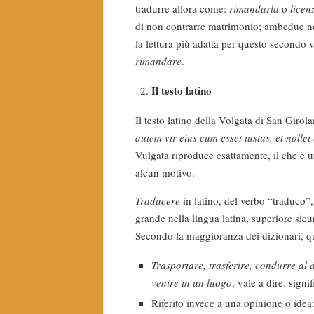
tradurre allora come:
rimandarla
o
licen
di non contrarre matrimonio; ambedue no
la lettura più adatta per questo secondo
rimandare
.
Il testo latino
Il testo latino della Volgata di San Gir
autem vir eius cum esset iustus, et nolle
Vulgata riproduce esattamente, il che è un
alcun motivo.
Traducere
in latino, del verbo “traduco”,
grande nella lingua latina, superiore si
Secondo la maggioranza dei dizionari, que
Trasportare, trasferire, condurre al d
venire in un luogo
, vale a dire: sign
Riferito invece a una opinione o idea