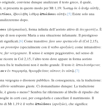
o originale, conviene dunque analizzare il testo greco, il quale,
oli, si presenta in questo modo per Mt 1,19: Ἰωσηφ δε ὁ ἀνήρ αὐτῆς,
ατίσαι
ἀπολῦσαι
, ἐβουλήθη λάθρᾳ
αὐτήν.
[5]
Esiste solo una
 analizzeremo dopo.
ίσαι
(
deigmatìsai
), forma infinita dell’aoristo attivo di
δειγματίζω
. È
eppe di non esporre Maria a una situazione infamante. Il prestigioso
i significati.
[6]
Come transitivo:
fare uno spettacolo di
(Col 2,15)
,
 un prototipo
(specialmente con il verbo
apolyúo
); come intransitivo:
re, far vergognare
. Il senso è sempre peggiorativo, nel senso di
 ricorre in Col 2,15, l’altro testo dove appare in forma aoristo
erenza fra le traduzioni non è molto grande. Il testo è: ἀπεκδυσάμενος
ισεν
ἐν παρρησίᾳ, θριαμβεύσας αὐτους ἐν αὐτῷ.
[7]
a una vergogna o disonore pubblico. In conseguenza, sia la traduzione:
udibrio
sembrano giuste. Ci domandiamo dunque: La traduzione
la
, è giusta o meno? Sembra far riferimento al libello di ripudio che
oglie in certi casi, per congedarla e cancellare il matrimonio. Il
ἀπολῦσαι
to di Mt 1,19 è il verbo
(
apolyùo
), che significa: