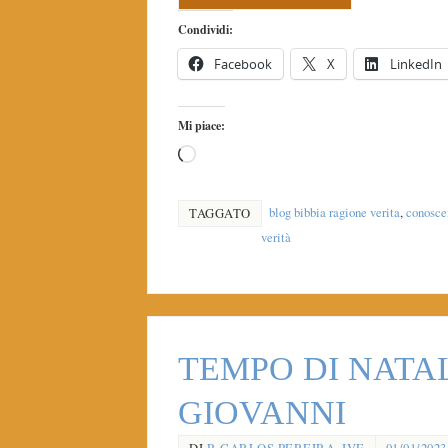
Condividi:
Facebook
X
LinkedIn
Mi piace:
blog bibbia ragione verita
,
conosce
TAGGATO
verità
TEMPO DI NATAL
GIOVANNI