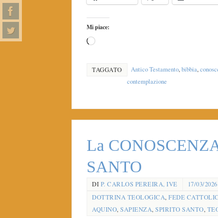
Mi piace:
Antico Testamento
,
bibbia
,
conosc
TAGGATO
contemplazione
La CONOSCENZA n
SANTO
DI
P. CARLOS PEREIRA, IVE
17/03/2026
DOTTRINA TEOLOGICA
,
FEDE CATTOLI
AQUINO
,
SAPIENZA
,
SPIRITO SANTO
,
TE