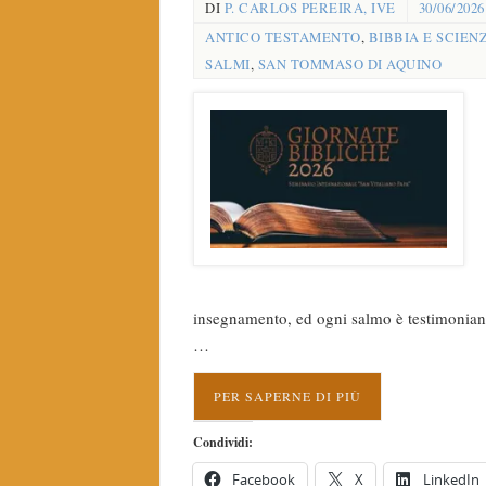
DI
P. CARLOS PEREIRA, IVE
30/06/2026
ANTICO TESTAMENTO
,
BIBBIA E SCIEN
SALMI
,
SAN TOMMASO DI AQUINO
insegnamento, ed ogni salmo è testimoni
…
PER SAPERNE DI PIÙ
Condividi:
Facebook
X
LinkedIn