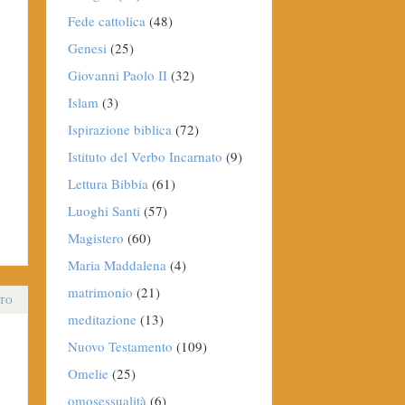
Fede cattolica
(48)
Genesi
(25)
Giovanni Paolo II
(32)
Islam
(3)
Ispirazione biblica
(72)
Istituto del Verbo Incarnato
(9)
Lettura Bibbia
(61)
Luoghi Santi
(57)
Magistero
(60)
Maria Maddalena
(4)
matrimonio
(21)
TO
meditazione
(13)
Nuovo Testamento
(109)
Omelie
(25)
omosessualità
(6)