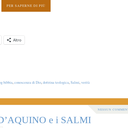
PER SAPERNE DI PIÙ
Altro
og bibbia
,
conoscenza di Dio
,
dottrina teologica
,
Salmi
,
verità
NESSUN COMMEN
’AQUINO e i SALMI