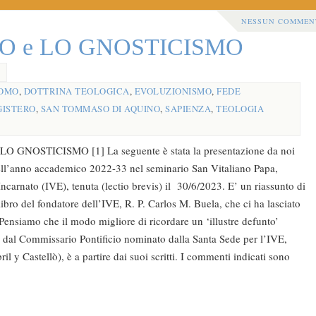
NESSUN COMMEN
IO e LO GNOSTICISMO
UOMO
,
DOTTRINA TEOLOGICA
,
EVOLUZIONISMO
,
FEDE
ISTERO
,
SAN TOMMASO DI AQUINO
,
SAPIENZA
,
TEOLOGIA
O GNOSTICISMO [1] La seguente è stata la presentazione da noi
ell’anno accademico 2022-33 nel seminario San Vitaliano Papa,
 Incarnato (IVE), tenuta (lectio brevis) il 30/6/2023. E’ un riassunto di
libro del fondatore dell’IVE, R. P. Carlos M. Buela, che ci ha lasciato
ensiamo che il modo migliore di ricordare un ‘illustre defunto’
le dal Commissario Pontificio nominato dalla Santa Sede per l’IVE,
l y Castellò), è a partire dai suoi scritti. I commenti indicati sono