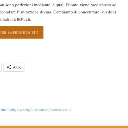
oni sono perfezioni mediante le quali l’uomo viene predisposto ad
econdare l’ispirazione divina. Cerchiamo di concentrarci sui doni
amati intellettuali.
PER SAPERNE DI PIÙ
Altro
trina teologica
,
vangelo e contemplazione
,
verità