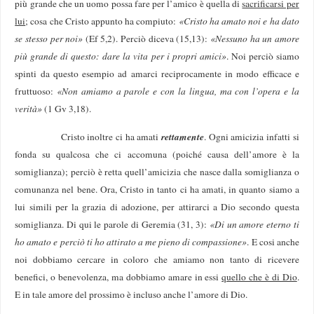
più grande che un uomo possa fare per l’amico è quella di
sacrificarsi per
lui
; cosa che Cristo appunto ha compiuto:
«Cristo ha amato noi e ha dato
se stesso per noi»
(Ef 5,2). Perciò diceva (15,13):
«Nessuno ha un amore
più grande di questo: dare la vita per i propri amici»
. Noi perciò siamo
spinti da questo esempio ad amarci reciprocamente in modo efficace e
fruttuoso:
«Non amiamo a parole e con la lingua, ma con l’opera e la
verità»
(1 Gv 3,18).
rettamente
Cristo inoltre ci ha amati
. Ogni amicizia infatti si
fonda su qualcosa che ci accomuna (poiché causa dell’amore è la
somiglianza); perciò è retta quell’amicizia che nasce dalla somiglianza o
comunanza nel bene. Ora, Cristo in tanto ci ha amati, in quanto siamo a
lui simili per la grazia di adozione, per attirarci a Dio secondo questa
somiglianza. Di qui le parole di Geremia (31, 3):
«Di un amore eterno ti
ho amato e perciò ti ho attirato a me pieno di compassione»
. E cosi anche
noi dobbiamo cercare in coloro che amiamo non tanto di ricevere
benefici, o benevolenza, ma dobbiamo amare in essi
quello che è di Dio
.
E in tale amore del prossimo è incluso anche l’amore di Dio.