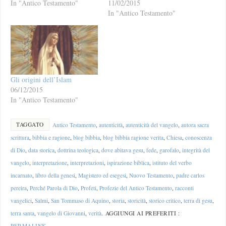
In "Antico Testamento"
11/02/2015
In "Antico Testamento"
Gli origini dell’Islam
06/12/2015
In "Antico Testamento"
TAGGATO
Antico Testamento
,
autenticità
,
autenticità del vangelo
,
autora sacra
scrittura
,
bibbia e ragione
,
blog bibbia
,
blog bibbia ragione verita
,
Chiesa
,
conoscenza
di Dio
,
data storica
,
dottrina teologica
,
dove abitava gesu
,
fede
,
garofalo
,
integrità del
vangelo
,
interpretazione
,
interpretazioni
,
ispirazione biblica
,
istituto del verbo
incarnato
,
libro della genesi
,
Magistero ed esegesi
,
Nuovo Testamento
,
padre carlos
pereira
,
Perché Parola di Dio
,
Profeti
,
Profezie del Antico Testamento
,
racconti
vangelici
,
Salmi
,
San Tommaso di Aquino
,
storia
,
storicità
,
storico critico
,
terra di gesu
,
terra santa
,
vangelo di Giovanni
,
verità
.
AGGIUNGI AI PREFERITI :
PERMALINK
.