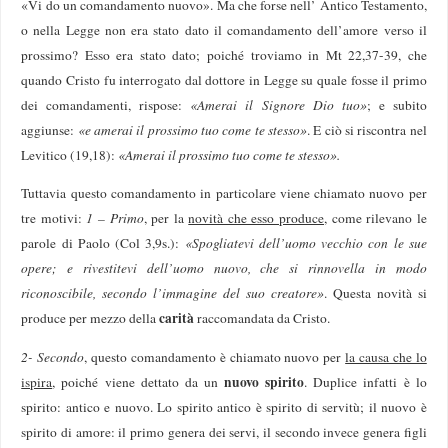
«Vi do un comandamento nuovo». Ma che forse nell’ Antico Testamento,
o nella Legge non era stato dato il comandamento dell’amore verso il
prossimo? Esso era stato dato; poiché troviamo in Mt 22,37-39, che
quando Cristo fu interrogato dal dottore in Legge su quale fosse il primo
dei comandamenti, rispose:
«Amerai il Signore Dio tuo»
; e subito
aggiunse:
«e amerai il prossimo tuo come te stesso»
. E ciò si riscontra nel
Levitico (19,18):
«Amerai il prossimo tuo come te stesso».
Tuttavia questo comandamento in particolare viene chiamato nuovo per
tre motivi:
1 – Primo
, per la
novità che esso produce
, come rilevano le
parole di Paolo (Col 3,9s.):
«Spogliatevi dell’uomo vecchio con le sue
opere; e rivestitevi dell’uomo nuovo, che si rinnovella in modo
riconoscibile, secondo l’immagine del suo creatore»
. Questa novità si
carità
produce per mezzo della
raccomandata da Cristo.
2- Secondo
, questo comandamento è chiamato nuovo per
la causa che lo
nuovo spirito
ispira
, poiché viene dettato da un
. Duplice infatti è lo
spirito: antico e nuovo. Lo spirito antico è spirito di servitù; il nuovo è
spirito di amore: il primo genera dei servi, il secondo invece genera figli