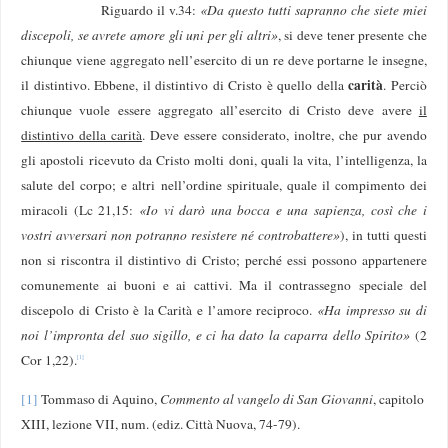
Riguardo il v.34:
«Da questo tutti sapranno che siete miei
discepoli, se avrete amore gli uni per gli altri»
, si deve tener presente che
chiunque viene aggregato nell’esercito di un re deve portarne le insegne,
carità
il distintivo. Ebbene, il distintivo di Cristo è quello della
. Perciò
chiunque vuole essere aggregato all’esercito di Cristo deve avere
il
distintivo della carità
. Deve essere considerato, inoltre, che pur avendo
gli apostoli ricevuto da Cristo molti doni, quali la vita, l’intelligenza, la
salute del corpo; e altri nell’ordine spirituale, quale il compimento dei
miracoli (Lc 21,15:
«Io vi darò una bocca e una sapienza, così che i
vostri avversari non potranno resistere né controbattere»
), in tutti questi
non si riscontra il distintivo di Cristo; perché essi possono appartenere
comunemente ai buoni e ai cattivi. Ma il contrassegno speciale del
discepolo di Cristo è la Carità e l’amore reciproco.
«Ha impresso su di
noi l’impronta del suo sigillo, e ci ha dato la caparra dello Spirito»
(2
Cor 1,22).
[1]
[1]
Tommaso di Aquino,
Commento al vangelo di San Giovanni
, capitolo
XIII, lezione VII, num. (ediz. Città Nuova, 74-79).