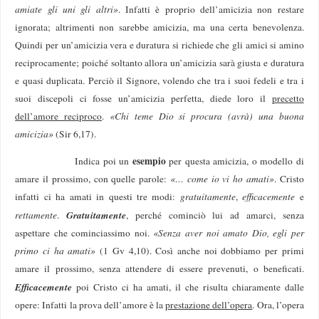
amiate gli uni gli altri»
. Infatti è proprio dell’amicizia non restare
ignorata; altrimenti non sarebbe amicizia, ma una certa benevolenza.
Quindi per un’amicizia vera e duratura si richiede che gli amici si amino
reciprocamente; poiché soltanto allora un’amicizia sarà giusta e duratura
e quasi duplicata. Perciò il Signore, volendo che tra i suoi fedeli e tra i
suoi discepoli ci fosse un’amicizia perfetta, diede loro il
precetto
dell’amore reciproco
.
«Chi teme Dio si procura (avrà) una buona
amicizia»
(Sir 6,17).
esempio
Indica poi un
per questa amicizia, o modello di
amare il prossimo, con quelle parole:
«… come io vi ho amati»
. Cristo
infatti ci ha amati in questi tre modi:
gratuitamente
,
efficacemente
e
Gratuitamente
rettamente
.
, perché cominciò lui ad amarci, senza
aspettare che cominciassimo noi.
«Senza aver noi amato Dio, egli per
primo ci ha amati»
(1 Gv 4,10). Così anche noi dobbiamo per primi
amare il prossimo, senza attendere di essere prevenuti, o beneficati.
Efficacemente
poi Cristo ci ha amati, il che risulta chiaramente dalle
opere: Infatti la prova dell’amore è la
prestazione dell’opera
. Ora, l’opera