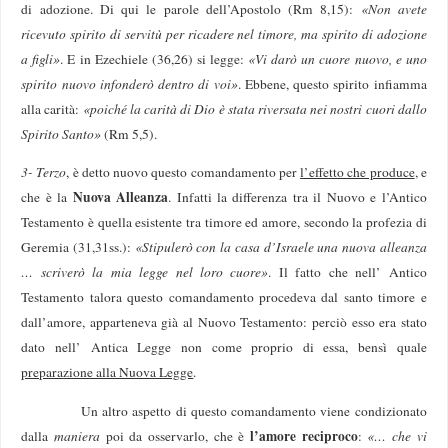
di adozione. Di qui le parole dell’Apostolo (Rm 8,15):
«Non avete
ricevuto spirito di servitù per ricadere nel timore, ma spirito di adozione
a figli»
. E in Ezechiele (36,26) si legge:
«Vi darò un cuore nuovo, e uno
spirito nuovo infonderò dentro di voi»
. Ebbene, questo spirito infiamma
alla carità:
«poiché la carità di Dio è stata riversata nei nostri cuori dallo
Spirito Santo»
(Rm 5,5).
3- Terzo
, è detto nuovo questo comandamento per
l’effetto che produce
, e
Nuova Alleanza
che è la
. Infatti la differenza tra il Nuovo e l’Antico
Testamento è quella esistente tra timore ed amore, secondo la profezia di
Geremia (31,31ss.):
«Stipulerò con la casa d’Israele una nuova alleanza
… scriverò la mia legge nel loro cuore»
. Il fatto che nell’ Antico
Testamento talora questo comandamento procedeva dal santo timore e
dall’amore, apparteneva già al Nuovo Testamento: perciò esso era stato
dato nell’ Antica Legge non come proprio di essa, bensì quale
preparazione alla Nuova Legge
.
Un altro aspetto di questo comandamento viene condizionato
l’amore reciproco
dalla
maniera
poi da osservarlo, che è
:
«… che vi