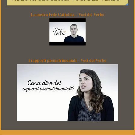
La nostra Fede Cattolica – Voci del Verbo
I rapporti prematrimoniali – Voci del Verbo