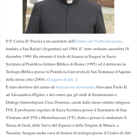
Il P. Carlos D. Pereira è un sacerdote dell'
Istituto del Verbo Incarnato
,
fondato a San Rafael (Argentina) nel 1984. E’ stato ordinato sacerdote l'8
dicembre 1990. Ha ottenuto il titolo di licenza in Esegesi in Sacra
Scrittura al Pontificio Istituto Biblico di Roma (1995) ed il dottorato in
Teologia Biblica presso la Pontificia Università di San Tommaso d'Aquino
della stessa città (2004). (
Leggere di più...
)
È stato direttore del centro di
formazione missionaria
Giovanni Paolo II
ad Alessandria d'Egitto, e del centro per gli studi di Ecumenismo e
Dialogo Interreligioso
Unus Dominus
, curati dallo stesso istituto religioso
IVE. È professore regolare di Sacra Scrittura presso il Seminario di San
Vitaliano dell’IVE a Montefiascone (VT), Italia e presso lo studentato S.
Teresa di Gesù, delle Serve del Signore e della Vergine di Matarà, a
Tuscania. Insegna anche corsi di licenza di teologia presso il Centro di Alti