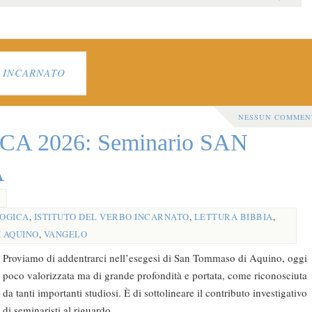
O INCARNATO
NESSUN COMMEN
A 2026: Seminario SAN
A
OGICA
,
ISTITUTO DEL VERBO INCARNATO
,
LETTURA BIBBIA
,
 AQUINO
,
VANGELO
Proviamo di addentrarci nell’esegesi di San Tommaso di Aquino, oggi
poco valorizzata ma di grande profondità e portata, come riconosciuta
da tanti importanti studiosi. È di sottolineare il contributo investigativo
di seminaristi al riguardo.