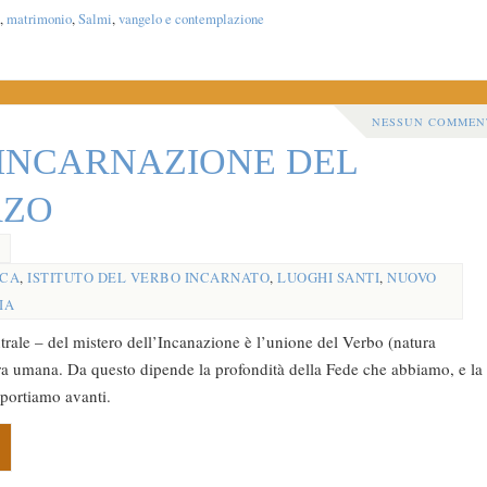
,
matrimonio
,
Salmi
,
vangelo e contemplazione
NESSUN COMMEN
l’INCARNAZIONE DEL
RZO
ICA
,
ISTITUTO DEL VERBO INCARNATO
,
LUOGHI SANTI
,
NUOVO
IA
entrale – del mistero dell’Incanazione è l’unione del Verbo (natura
ura umana. Da questo dipende la profondità della Fede che abbiamo, e la
portiamo avanti.