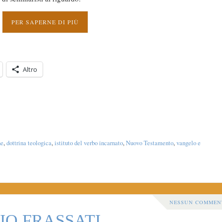
PER SAPERNE DI PIÙ
Altro
ne
,
dottrina teologica
,
istituto del verbo incarnato
,
Nuovo Testamento
,
vangelo e
NESSUN COMMEN
IO FRASSATI