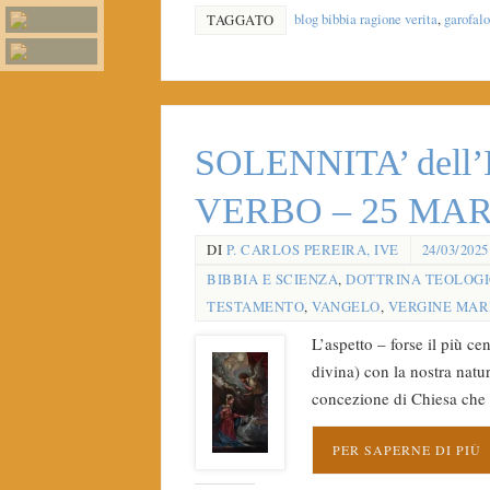
blog bibbia ragione verita
,
garofalo
TAGGATO
SOLENNITA’ del
VERBO – 25 MA
DI
P. CARLOS PEREIRA, IVE
24/03/2025
BIBBIA E SCIENZA
,
DOTTRINA TEOLOG
TESTAMENTO
,
VANGELO
,
VERGINE MAR
L’aspetto – forse il più c
divina) con la nostra nat
concezione di Chiesa che 
PER SAPERNE DI PIÙ