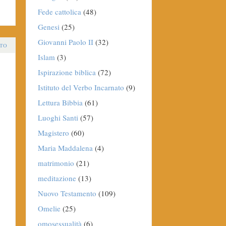
Fede cattolica
(48)
Genesi
(25)
Giovanni Paolo II
(32)
TO
Islam
(3)
Ispirazione biblica
(72)
Istituto del Verbo Incarnato
(9)
Lettura Bibbia
(61)
Luoghi Santi
(57)
Magistero
(60)
Maria Maddalena
(4)
matrimonio
(21)
meditazione
(13)
Nuovo Testamento
(109)
Omelie
(25)
omosessualità
(6)