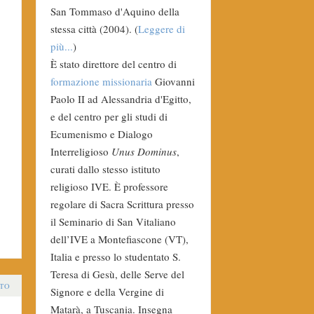
San Tommaso d'Aquino della
stessa città (2004). (
Leggere di
più...
)
È stato direttore del centro di
formazione missionaria
Giovanni
Paolo II ad Alessandria d'Egitto,
e del centro per gli studi di
Ecumenismo e Dialogo
Interreligioso
Unus Dominus
,
curati dallo stesso istituto
religioso IVE. È professore
regolare di Sacra Scrittura presso
il Seminario di San Vitaliano
dell’IVE a Montefiascone (VT),
Italia e presso lo studentato S.
Teresa di Gesù, delle Serve del
TO
Signore e della Vergine di
Matarà, a Tuscania. Insegna