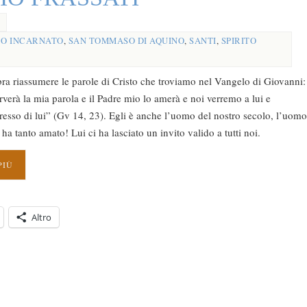
BO INCARNATO
,
SAN TOMMASO DI AQUINO
,
SANTI
,
SPIRITO
mbra riassumere le parole di Cristo che troviamo nel Vangelo di Giovanni:
verà la mia parola e il Padre mio lo amerà e noi verremo a lui e
sso di lui” (Gv 14, 23). Egli è anche l’uomo del nostro secolo, l’uomo
 tanto amato! Lui ci ha lasciato un invito valido a tutti noi.
PIÙ
Altro