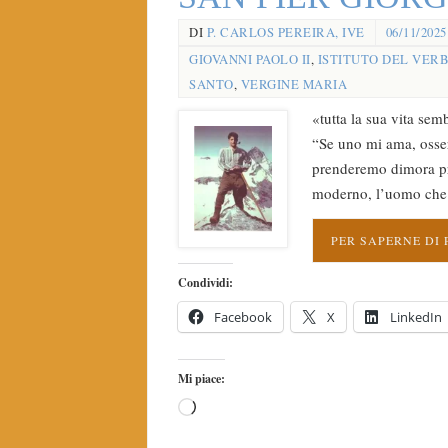
DI
P. CARLOS PEREIRA, IVE
06/11/2025
GIOVANNI PAOLO II
,
ISTITUTO DEL VER
SANTO
,
VERGINE MARIA
«tutta la sua vita se
“Se uno mi ama, osser
prenderemo dimora pre
moderno, l’uomo che ha
PER SAPERNE DI 
Condividi:
Facebook
X
LinkedIn
Mi piace: