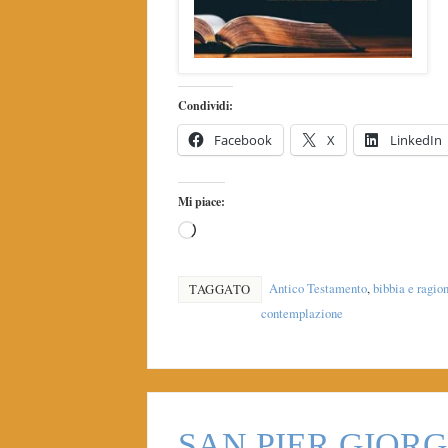
Condividi:
Facebook
X
LinkedIn
Mi piace:
Antico Testamento
,
bibbia e ragio
TAGGATO
contemplazione
SAN PIER GIORG