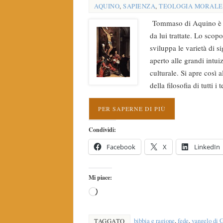
AQUINO
,
SAPIENZA
,
TEOLOGIA MORALE
Tommaso di Aquino è un 
da lui trattate. Lo sco
sviluppa le varietà di si
aperto alle grandi intui
culturale. Si apre così 
della filosofia di tutti i 
PER SAPERNE DI PIÙ
Condividi:
Facebook
X
LinkedIn
Mi piace:
bibbia e ragione
,
fede
,
vangelo di 
TAGGATO