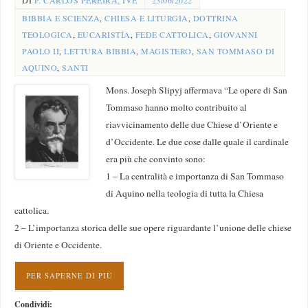
DI
P. CARLOS PEREIRA, IVE
23/06/2022
BIBBIA E SCIENZA
,
CHIESA E LITURGIA
,
DOTTRINA
TEOLOGICA
,
EUCARISTÍA
,
FEDE CATTOLICA
,
GIOVANNI
PAOLO II
,
LETTURA BIBBIA
,
MAGISTERO
,
SAN TOMMASO DI
AQUINO
,
SANTI
Mons. Joseph Slipyj affermava “Le opere di San
Tommaso hanno molto contribuito al
riavvicinamento delle due Chiese d’Oriente e
d’Occidente. Le due cose dalle quale il cardinale
era più che convinto sono:
1 – La centralità e importanza di San Tommaso
di Aquino nella teologia di tutta la Chiesa
cattolica.
2 – L’importanza storica delle sue opere riguardante l’unione delle chiese
di Oriente e Occidente.
PER SAPERNE DI PIÙ
Condividi: