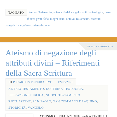
Antico Testamento
,
autenticità del vangelo
,
dottrina teologica
,
dove
TAGGATO
abitava gesu
,
fede
,
luoghi santi
,
Nuovo Testamento
,
racconti
vangelici
,
vangelo e contemplazione
NESSUN COMMENTO
Ateismo di negazione degli
attributi divini – Riferimenti
della Sacra Scrittura
DI
P. CARLOS PEREIRA, IVE
12/03/2021
ANTICO TESTAMENTO
,
DOTTRINA TEOLOGICA
,
ISPIRAZIONE BIBLICA
,
NUOVO TESTAMENTO
,
RIVELAZIONE
,
SAN PAOLO
,
SAN TOMMASO DI AQUINO
,
STORICITÀ
,
VANGELO
ATEISMO di NEGAZIONE degli ATTRIBUTI