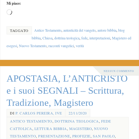
Mi piace:
Antico Testamento
,
autenticità del vangelo
,
autore bibbia
,
blog
TAGGATO
bibbia
,
Chiesa
,
dottrina teologica
,
fede
,
interpretazioni
,
Magistero ed
esegesi
,
Nuovo Testamento
,
racconti vangelici
,
verità
NESSUN COMMENTO
APOSTASIA, L’ANTICRISTO
e i suoi SEGNALI – Scrittura,
Tradizione, Magistero
DI
P. CARLOS PEREIRA, IVE
22/11/2020
ANTICO TESTAMENTO
,
DOTTRINA TEOLOGICA
,
FEDE
CATTOLICA
,
LETTURA BIBBIA
,
MAGISTERO
,
NUOVO
TESTAMENTO
,
PRESENTAZIONE
,
PROFEZIE
,
SAN PAOLO
,