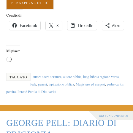
PER SAPERNE DI PIÙ
Condividi:
Facebook
X
LinkedIn
Altro
Mi piace:
autora sacra scrittura
,
autore bibbia
,
blog bibbia ragione verita
,
TAGGATO
fede
,
genesi
,
ispirazione biblica
,
Magistero ed esegesi
,
padre carlos
pereira
,
Perché Parola di Dio
,
verità
NESSUN COMMENTO
GEORGE PELL: DIARIO DI