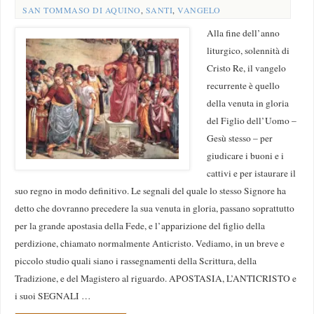
SAN TOMMASO DI AQUINO
,
SANTI
,
VANGELO
Alla fine dell’anno
liturgico, solennità di
Cristo Re, il vangelo
recurrente è quello
della venuta in gloria
del Figlio dell’Uomo –
Gesù stesso – per
giudicare i buoni e i
cattivi e per istaurare il
suo regno in modo definitivo. Le segnali del quale lo stesso Signore ha
detto che dovranno precedere la sua venuta in gloria, passano soprattutto
per la grande apostasia della Fede, e l’apparizione del figlio della
perdizione, chiamato normalmente Anticristo. Vediamo, in un breve e
piccolo studio quali siano i rassegnamenti della Scrittura, della
Tradizione, e del Magistero al riguardo. APOSTASIA, L’ANTICRISTO e
i suoi SEGNALI …