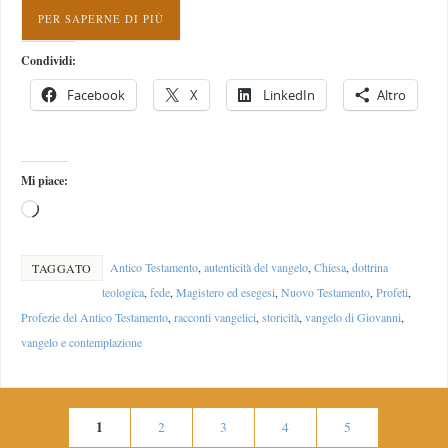
PER SAPERNE DI PIÙ
Condividi:
Facebook
X
LinkedIn
Altro
Mi piace:
Antico Testamento
,
autenticità del vangelo
,
Chiesa
,
dottrina
TAGGATO
teologica
,
fede
,
Magistero ed esegesi
,
Nuovo Testamento
,
Profeti
,
Profezie del Antico Testamento
,
racconti vangelici
,
storicità
,
vangelo di Giovanni
,
vangelo e contemplazione
1
2
3
4
5