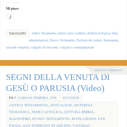
Mi piace:
Antico Testamento
,
autora sacra scrittura
,
dottrina teologica
,
fede
,
TAGGATO
interpretazioni
,
Nuovo Testamento
,
Profezie del Antico Testamento
,
racconti vangelici
,
vangelo di Giovanni
,
vangelo e contemplazione
NESSUN COMMENTO
SEGNI DELLA VENUTA DI
GESÙ O PARUSIA (Video)
DI
P. CARLOS PEREIRA, IVE
02/12/2020
ANTICO TESTAMENTO
,
APOCALISSE
,
DOTTRINA
TEOLOGICA
,
FEDE CATTOLICA
,
LETTURA BIBBIA
,
MAGISTERO
,
NUOVO TESTAMENTO
,
RIVELAZIONE
,
SAN
PAOLO
,
SAN TOMMASO DI AQUINO
,
VANGELO