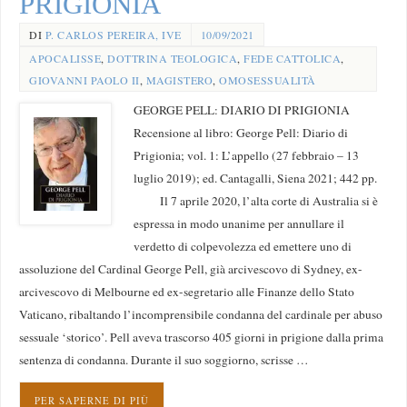
PRIGIONIA
DI
P. CARLOS PEREIRA, IVE
10/09/2021
APOCALISSE
,
DOTTRINA TEOLOGICA
,
FEDE CATTOLICA
,
GIOVANNI PAOLO II
,
MAGISTERO
,
OMOSESSUALITÀ
GEORGE PELL: DIARIO DI PRIGIONIA
Recensione al libro: George Pell: Diario di
Prigionia; vol. 1: L’appello (27 febbraio – 13
luglio 2019); ed. Cantagalli, Siena 2021; 442 pp.
Il 7 aprile 2020, l’alta corte di Australia si è
espressa in modo unanime per annullare il
verdetto di colpevolezza ed emettere uno di
assoluzione del Cardinal George Pell, già arcivescovo di Sydney, ex-
arcivescovo di Melbourne ed ex-segretario alle Finanze dello Stato
Vaticano, ribaltando l’incomprensibile condanna del cardinale per abuso
sessuale ‘storico’. Pell aveva trascorso 405 giorni in prigione dalla prima
sentenza di condanna. Durante il suo soggiorno, scrisse …
PER SAPERNE DI PIÙ