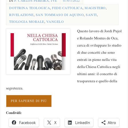
DI
P. CARLOS PEREIRA, IVE
07/07/2022
DOTTRINA TEOLOGICA
,
FEDE CATTOLICA
,
MAGISTERO
,
RIVELAZIONE
,
SAN TOMMASO DI AQUINO
,
SANTI
,
TEOLOGIA MORALE
,
VANGELO
Questo lavoro di Jordi Pujol
e Rolando Montes de Oca,
cerca di sviluppare lo studio
di due concetti che sono
entrati in pieno nella vita
della Chiesa Cattolica negli
ultimi anni: il concetto di
trasparenza e quello della
segretezza.
PER SAPERNE DI PIÙ
Condividi:
Facebook
X
LinkedIn
Altro