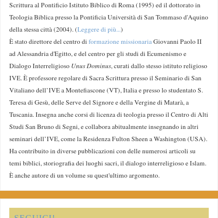
Scrittura al Pontificio Istituto Biblico di Roma (1995) ed il dottorato in
Teologia Biblica presso la Pontificia Università di San Tommaso d'Aquino
della stessa città (2004). (
Leggere di più...
)
È stato direttore del centro di
formazione missionaria
Giovanni Paolo II
ad Alessandria d'Egitto, e del centro per gli studi di Ecumenismo e
Dialogo Interreligioso
Unus Dominus
, curati dallo stesso istituto religioso
IVE. È professore regolare di Sacra Scrittura presso il Seminario di San
Vitaliano dell’IVE a Montefiascone (VT), Italia e presso lo studentato S.
Teresa di Gesù, delle Serve del Signore e della Vergine di Matarà, a
Tuscania. Insegna anche corsi di licenza di teologia presso il Centro di Alti
Studi San Bruno di Segni, e collabora abitualmente insegnando in altri
seminari dell’IVE, come la Residenza Fulton Sheen a Washington (USA).
Ha contribuito in diverse pubblicazioni con delle numerosi articoli su
temi biblici, storiografia dei luoghi sacri, il dialogo interreligioso e Islam.
È anche autore di un volume su quest'ultimo argomento.
SEGUICI!