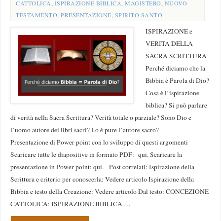
CATTOLICA
,
ISPIRAZIONE BIBLICA
,
MAGISTERO
,
NUOVO
TESTAMENTO
,
PRESENTAZIONE
,
SPIRITO SANTO
ISPIRAZIONE e
VERITA DELLA
SACRA SCRITTURA
Perché diciamo che la
Bibbia è Parola di Dio?
Cosa è l’ispirazione
biblica? Si può parlare
di verità nella Sacra Scrittura? Verità totale o parziale? Sono Dio e
l’uomo autore dei libri sacri? Lo è pure l’autore sacro?
Presentazione di Power point con lo sviluppo di questi argomenti
Scaricare tutte le diapositive in formato PDF: qui. Scaricare la
presentazione in Power point: qui. Post correlati: Ispirazione della
Scrittura e criterio per conoscerla: Vedere articolo Ispirazione della
Bibbia e testo della Creazione: Vedere articolo Dal testo: CONCEZIONE
CATTOLICA: ISPIRAZIONE BIBLICA …