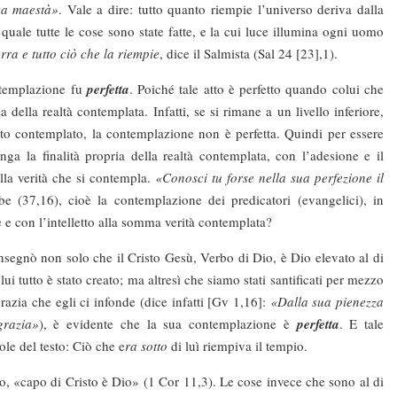
sua maestà»
. Vale a dire: tutto quanto riempie l’universo deriva dalla
uale tutte le cose sono state fatte, e la cui luce illumina ogni uomo
rra e tutto ciò che la riempie
, dice il Salmista (Sal 24 [23],1).
plazione fu
perfetta
. Poiché ta­le atto è perfetto quando colui che
a della realtà contemplata. Infatti, se si rimane a un livello in­feriore,
to contemplato, la con­templazione non è perfetta. Quindi per essere
nga la finalità propria della realtà contemplata, con l’adesione e il
alla verità che si contempla.
«Conosci tu forse nella sua perfezione il
e (37,16), cioè la contemplazione dei predi­catori (evangelici), in
e con l’intelletto alla somma verità contemplata?
n solo che il Cristo Gesù, Verbo di Dio, è Dio elevato al di
ui tutto è stato creato; ma altresì che siamo stati santificati per mezzo
razia che egli ci in­fonde (dice infatti [Gv 1,16]:
«Dalla sua pienezza
grazia»
), è evidente che la sua contemplazione è
perfetta
. E tale
le del testo: Ciò che e
ra sotto
di luì riempiva il tempio.
o di Cristo è Dio» (1 Cor 11,3). Le cose invece che sono al di