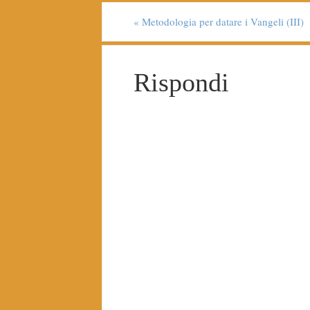
«
Metodologia per datare i Vangeli (III)
Rispondi