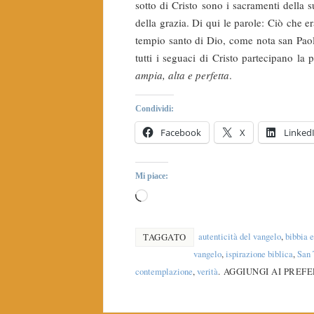
sotto di Cristo sono i sacramen­ti della
della grazia. Di qui le parole: Ciò che e
tempio santo di Dio, come nota san Paol
tutti i seguaci di Cristo partecipano l
ampia, alta e perfetta
.
Condividi:
Facebook
X
Linked
Mi piace:
autenticità del vangelo
,
bibbia e
TAGGATO
vangelo
,
ispirazione biblica
,
San 
contemplazione
,
verità
.
AGGIUNGI AI PREFER