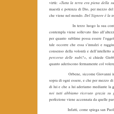
virtù:
«Tutta la terra era piena della 
maestà e potenza di Dio, per mezzo del q
che viene nel mondo.
Del Signore
è
la te
In terzo luogo la sua contem
contempla viene sollevato fino al­l’altezz
per quanto sublime possa essere l’ogget
tale occorre che essa s’innalzi e raggiu
consenso della volontà e dell’intelletto 
percorso delle nubi?»
, si chiede Giobb
quanto aderiscono fermamente col volere 
Orbene, siccome Giovanni insegnò no
sopra di ogni essere, e che per mezzo di l
di lui e che a lui aderiamo mediante la g
noi tutti abbiamo ricevuto grazia su 
perfezione viene accennata da quelle paro
Infatti, come spiega san Paolo, «cap