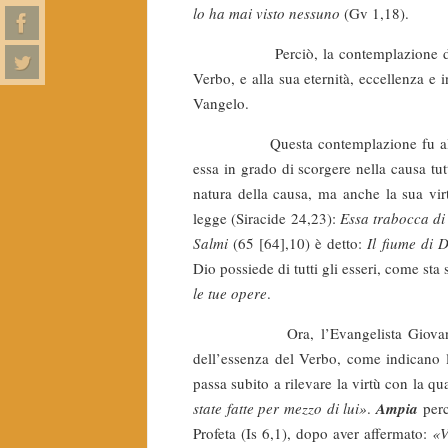
lo ha mai visto nessuno
(Gv 1,18).
Perciò, la contemplazione 
Verbo, e alla sua eternità, eccellen­za 
Vangelo.
Questa contemplazione fu alt
essa in grado di scorgere nella causa tut
natura della causa, ma anche la sua virtù
legge (Siracide 24,23):
Essa trabocca di 
Salmi
(65 [64],10) è detto:
Il fiume di 
Dio possiede di tutti gli esseri, come sta 
le tue opere
.
Ora, l’Evangelista Giovanni essend
dell’essenza del Verbo, come indicano l
passa subito a rilevare la virtù con la qu
state fatte per mezzo di lui»
.
Ampia
perc
Profeta (Is 6,1), dopo aver affermato:
«V