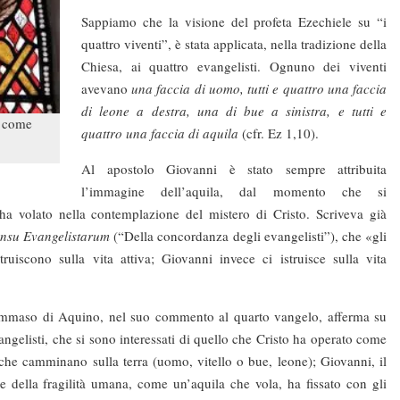
Sappiamo che la visione del profeta Ezechiele su “i
quattro viventi”, è stata applicata, nella tradizione della
Chiesa, ai quattro evangelisti. Ognuno dei viventi
avevano
una faccia di uomo, tutti e quattro una faccia
di leone a destra, una di bue a sinistra, e tutti e
o come
quattro una faccia di aquila
(cfr. Ez 1,10).
Al apostolo Giovanni è stato sempre attribuita
l’immagine dell’aquila, dal momento che si
 ha volato nella contemplazione del mistero di Cristo. Scriveva già
nsu Evangelistarum
(“Della concordanza degli evangelisti”), che «gli
truiscono sulla vita attiva; Giovanni invece ci istruisce sulla vita
di Aquino, nel suo commento al quarto vangelo, afferma su
angelisti, che si sono interessati di quello che Cristo ha operato come
 che camminano sulla terra (uomo, vitello o bue, leone); Giovanni, il
e della fragilità umana, come un’aquila che vola, ha fissato con gli