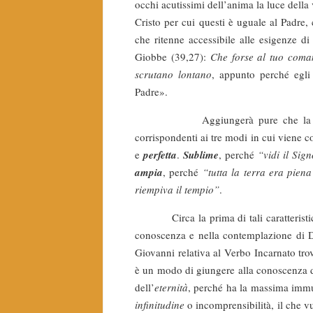
occhi acutissimi dell’anima la luce della
Cristo per cui questi è uguale al Padre,
che ritenne accessibile alle esigenze di
Giobbe (39,27):
Che forse al tuo coman
scrutano lontano
, appunto perché egli
Padre».
Aggiungerà pure che la contempla
corrispondenti ai tre modi in cui viene 
e
perfetta
.
Sublime
, perché
“vidi il Sig
ampia
, perché
“tutta la terra era pien
riempiva il tempio”
.
Circa la prima di tali caratteristiche 
conoscenza e nella contemplazione di D
Giovanni relativa al Verbo Incarnato trov
è un modo di giungere alla conoscenza di
dell’
eternità
, perché ha la massima immut
infinitudine
o incomprensibilità, il che 