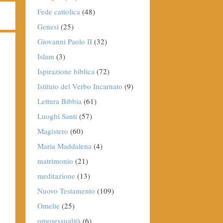
Fede cattolica
(48)
Genesi
(25)
Giovanni Paolo II
(32)
Islam
(3)
Ispirazione biblica
(72)
Istituto del Verbo Incarnato
(9)
Lettura Bibbia
(61)
Luoghi Santi
(57)
Magistero
(60)
Maria Maddalena
(4)
matrimonio
(21)
meditazione
(13)
Nuovo Testamento
(109)
Omelie
(25)
omosessualità
(6)