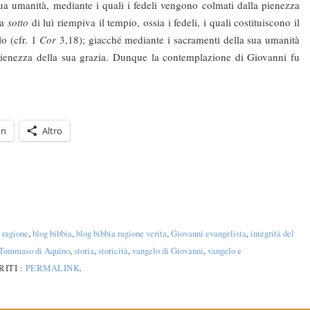
 sua umanità, mediante i quali i fedeli vengono colmati dalla pienezza
ra
sotto
di luì riempi­va il tempio, ossia i fedeli, i quali costituiscono il
o (cfr. 1
Cor
3,18); giacché mediante i sacramenti della sua umanità
a pienezza della sua grazia. Dunque la contemplazione di Giovanni fu
In
Altro
 ragione
,
blog bibbia
,
blog bibbia ragione verita
,
Giovanni evangelista
,
integrità del
Tommaso di Aquino
,
storia
,
storicità
,
vangelo di Giovanni
,
vangelo e
ITI :
PERMALINK
.