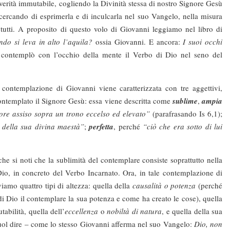
 verità immutabile, cogliendo la Divinità stessa di nostro Signore Gesù
 cercando di esprimerla e di inculcarla nel suo Vangelo, nella misura
 tutti. A proposito di questo volo di Giovanni leggiamo nel libro di
do si leva in alto l’aquila?
ossia Giovanni. E ancora:
I suoi occhi
 contemplò con l’occhio della mente il Verbo di Dio nel seno del
zione di Giovanni viene caratterizzata con tre aggettivi,
contemplato il Signore Gesù: essa viene descritta come
sublime
,
ampia
nore assiso sopra un trono eccelso ed elevato”
(parafrasando Is 6,1);
a della sua divina maestà”
;
perfetta
, perché
“ciò che era sotto di lui
si noti che la sublimità del contemplare consiste soprattutto nella
io, in concreto del Verbo Incarnato. Ora, in tale contemplazione di
iamo quattro tipi di altezza: quella della
causalità o potenza
(perché
 Dio il contemplare la sua potenza e come ha creato le cose), quella
abilità, quella dell’
eccellenza
o
nobiltà di natura
, e quella della sua
vuol dire – come lo stesso Giovanni afferma nel suo Vangelo:
Dio, non