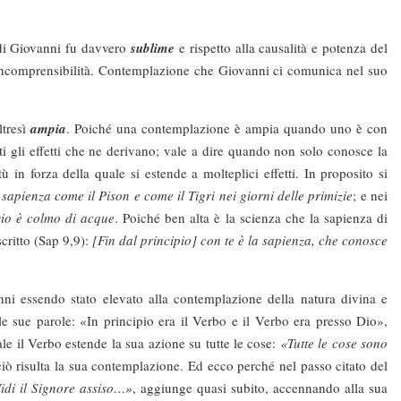
di Giovanni fu davvero
sublime
e ri­spetto alla causalità e potenza del
e incomprensibilità. Contemplazione che Giovanni ci comunica nel suo
resì
ampia
. Poiché una contem­plazione è ampia quando uno è con
ti gli effetti che ne derivano; vale a dire quando non solo conosce la
 in forza della quale si estende a molteplici effetti. In proposito si
sapienza come il Pison e come il Tigri nei giorni delle primizie
; e nei
Dio è colmo di acque
. Poiché ben alta è la scienza che la sapienza di
scritto (Sap 9,9):
[Fin dal principio] con te è la sapienza, che conosce
o stato elevato alla contem­plazione della natura divina e
e sue parole: «In principio era il Verbo e il Verbo era presso Dio»,
ale il Verbo estende la sua azione su tutte le cose:
«Tutte le cose sono
iò risulta la sua contemplazione. Ed ecco perché nel passo citato del
idi il Signore assiso…»
, aggiunge quasi subito, accennando alla sua