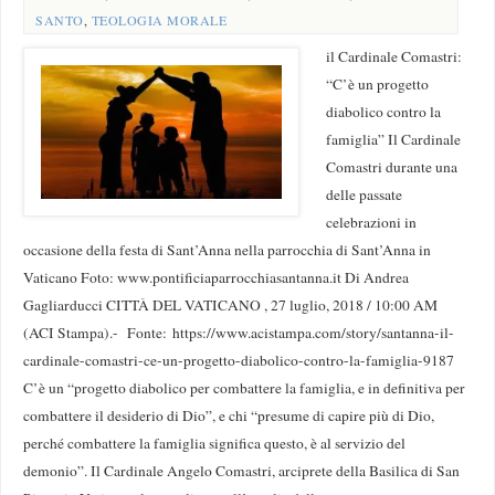
SANTO
,
TEOLOGIA MORALE
il Cardinale Comastri:
“C’è un progetto
diabolico contro la
famiglia” Il Cardinale
Comastri durante una
delle passate
celebrazioni in
occasione della festa di Sant’Anna nella parrocchia di Sant’Anna in
Vaticano Foto: www.pontificiaparrocchiasantanna.it Di Andrea
Gagliarducci CITTÀ DEL VATICANO , 27 luglio, 2018 / 10:00 AM
(ACI Stampa).- Fonte: https://www.acistampa.com/story/santanna-il-
cardinale-comastri-ce-un-progetto-diabolico-contro-la-famiglia-9187
C’è un “progetto diabolico per combattere la famiglia, e in definitiva per
combattere il desiderio di Dio”, e chi “presume di capire più di Dio,
perché combattere la famiglia significa questo, è al servizio del
demonio”. Il Cardinale Angelo Comastri, arciprete della Basilica di San