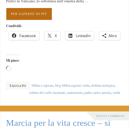
Pietro in Vaticano, lo sottolinea nell’omelia della …
PER SAPERNE DI PIÙ
Condividi:
Facebook
X
LinkedIn
Altro
Mi piace:
bibbia e ragione
,
blog bibbia ragione verita
,
dottrina teologica
,
TAGGATO
istituto del verbo incarnato
,
matrimonio
,
padre carlos pereira
,
verità
NESSUN COMMENTO
Marcia per la vita cresce – si