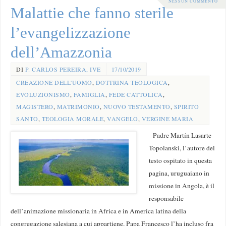
NESSUN COMMENTO
Malattie che fanno sterile
l’evangelizzazione
dell’Amazzonia
DI
P. CARLOS PEREIRA, IVE
17/10/2019
CREAZIONE DELL'UOMO
,
DOTTRINA TEOLOGICA
,
EVOLUZIONISMO
,
FAMIGLIA
,
FEDE CATTOLICA
,
MAGISTERO
,
MATRIMONIO
,
NUOVO TESTAMENTO
,
SPIRITO
SANTO
,
TEOLOGIA MORALE
,
VANGELO
,
VERGINE MARIA
Padre Martín Lasarte
Topolanski, l’autore del
testo ospitato in questa
pagina, uruguaiano in
missione in Angola, è il
responsabile
dell’animazione missionaria in Africa e in America latina della
congregazione salesiana a cui appartiene. Papa Francesco l’ha incluso fra