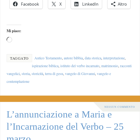
Facebook
X
LinkedIn
Altro
Mi piace:
Antico Testamento
,
autore bibbia
,
data storica
,
interpretazione
,
TAGGATO
ispirazione biblica
,
istituto del verbo incarnato
,
matrimonio
,
racconti
vangelici
,
storia
,
storicità
,
terra di gesu
,
vangelo di Giovanni
,
vangelo e
contemplazione
NESSUN COMMENTO
L’annunciazione a Maria e
l’Incarnazione del Verbo – 25
marzo