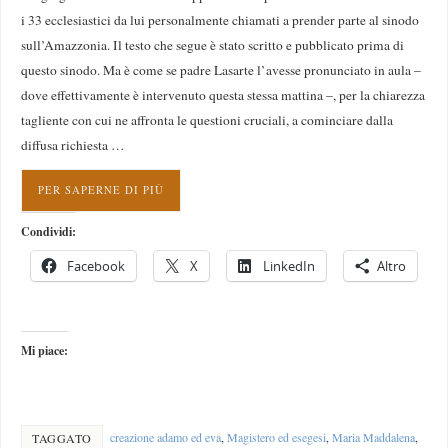
i 33 ecclesiastici da lui personalmente chiamati a prender parte al sinodo
sull’Amazzonia. Il testo che segue è stato scritto e pubblicato prima di
questo sinodo. Ma è come se padre Lasarte l’avesse pronunciato in aula –
dove effettivamente è intervenuto questa stessa mattina –, per la chiarezza
tagliente con cui ne affronta le questioni cruciali, a cominciare dalla
diffusa richiesta …
PER SAPERNE DI PIÙ
Condividi:
Facebook
X
LinkedIn
Altro
Mi piace:
creazione adamo ed eva
,
Magistero ed esegesi
,
Maria Maddalena
,
TAGGATO