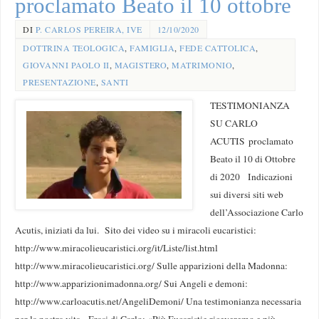
proclamato Beato il 10 ottobre
DI
P. CARLOS PEREIRA, IVE
12/10/2020
DOTTRINA TEOLOGICA
,
FAMIGLIA
,
FEDE CATTOLICA
,
GIOVANNI PAOLO II
,
MAGISTERO
,
MATRIMONIO
,
PRESENTAZIONE
,
SANTI
TESTIMONIANZA
SU CARLO
ACUTIS proclamato
Beato il 10 di Ottobre
di 2020 Indicazioni
sui diversi siti web
dell’Associazione Carlo
Acutis, iniziati da lui. Sito dei video su i miracoli eucaristici:
http://www.miracolieucaristici.org/it/Liste/list.html
http://www.miracolieucaristici.org/ Sulle apparizioni della Madonna:
http://www.apparizionimadonna.org/ Sui Angeli e demoni:
http://www.carloacutis.net/AngeliDemoni/ Una testimonianza necessaria