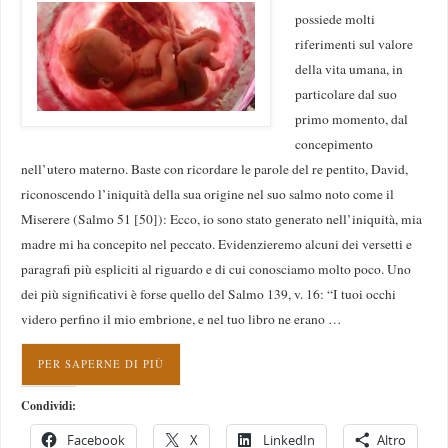
possiede molti
riferimenti sul valore
della vita umana, in
particolare dal suo
primo momento, dal
concepimento
nell’utero materno. Baste con ricordare le parole del re pentito, David,
riconoscendo l’iniquità della sua origine nel suo salmo noto come il
Miserere (Salmo 51 [50]): Ecco, io sono stato generato nell’iniquità, mia
madre mi ha concepito nel peccato. Evidenzieremo alcuni dei versetti e
paragrafi più espliciti al riguardo e di cui conosciamo molto poco. Uno
dei più significativi è forse quello del Salmo 139, v. 16: “I tuoi occhi
videro perfino il mio embrione, e nel tuo libro ne erano …
PER SAPERNE DI PIÙ
Condividi:
Facebook
X
LinkedIn
Altro