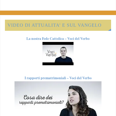
VIDEO DI ATTUALITA’ E SUL VANGELO
La nostra Fede Cattolica – Voci del Verbo
I rapporti prematrimoniali – Voci del Verbo