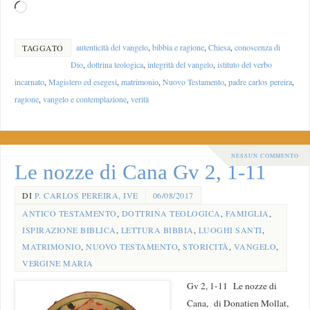
autenticità del vangelo
,
bibbia e ragione
,
Chiesa
,
conoscenza di
TAGGATO
Dio
,
dottrina teologica
,
integrità del vangelo
,
istituto del verbo
incarnato
,
Magistero ed esegesi
,
matrimonio
,
Nuovo Testamento
,
padre carlos pereira
,
ragione
,
vangelo e contemplazione
,
verità
NESSUN COMMENTO
Le nozze di Cana Gv 2, 1-11
DI
P. CARLOS PEREIRA, IVE
06/08/2017
ANTICO TESTAMENTO
,
DOTTRINA TEOLOGICA
,
FAMIGLIA
,
ISPIRAZIONE BIBLICA
,
LETTURA BIBBIA
,
LUOGHI SANTI
,
MATRIMONIO
,
NUOVO TESTAMENTO
,
STORICITÀ
,
VANGELO
,
VERGINE MARIA
Gv 2, 1-11 Le nozze di
Cana, di Donatien Mollat,