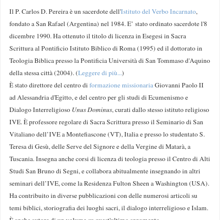
Il P. Carlos D. Pereira è un sacerdote dell'
Istituto del Verbo Incarnato
,
fondato a San Rafael (Argentina) nel 1984. E’ stato ordinato sacerdote l'8
dicembre 1990. Ha ottenuto il titolo di licenza in Esegesi in Sacra
Scrittura al Pontificio Istituto Biblico di Roma (1995) ed il dottorato in
Teologia Biblica presso la Pontificia Università di San Tommaso d'Aquino
della stessa città (2004). (
Leggere di più...
)
È stato direttore del centro di
formazione missionaria
Giovanni Paolo II
ad Alessandria d'Egitto, e del centro per gli studi di Ecumenismo e
Dialogo Interreligioso
Unus Dominus
, curati dallo stesso istituto religioso
IVE. È professore regolare di Sacra Scrittura presso il Seminario di San
Vitaliano dell’IVE a Montefiascone (VT), Italia e presso lo studentato S.
Teresa di Gesù, delle Serve del Signore e della Vergine di Matarà, a
Tuscania. Insegna anche corsi di licenza di teologia presso il Centro di Alti
Studi San Bruno di Segni, e collabora abitualmente insegnando in altri
seminari dell’IVE, come la Residenza Fulton Sheen a Washington (USA).
Ha contribuito in diverse pubblicazioni con delle numerosi articoli su
temi biblici, storiografia dei luoghi sacri, il dialogo interreligioso e Islam.