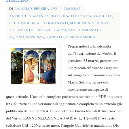
DI
P. CARLOS PEREIRA, IVE
24/03/2017
ANTICO TESTAMENTO
,
DOTTRINA TEOLOGICA
,
FAMIGLIA
,
LETTURA BIBBIA
,
LUOGHI SANTI
,
MATRIMONIO
,
NUOVO
TESTAMENTO
,
PROFEZIE
,
SALMI
,
SAN TOMMASO DI
AQUINO
,
SAPIENZA
,
VANGELO
,
VERGINE MARIA
Preparandoci alla solennità
dell’Incarnazione del Verbo, il
prossimo 25 marzo, presentiamo
una piccola riflessione esegetica
sul vangelo dell’annunciazione a
Maria. Sullo schermo solo
mostreremo un aspetto di
quest’articolo. L’articolo completo può essere scaricato in PDF, in questo
link. Si tratta di una versione più aggiornata e completa di un articolo già
pubblicato da noi nel 2104. Buona lettura e buona festa dell’Incarnazione
del Verbo. L’ANNUNZIAZIONE A MARIA: Lc 1,26-38[1] A) Testo
(edizione CEI): 26Nel sesto mese, l’angelo Gabriele fu mandato da Dio