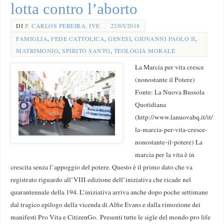
lotta contro l’aborto
DI
P. CARLOS PEREIRA, IVE
22/05/2018
FAMIGLIA
,
FEDE CATTOLICA
,
GENESI
,
GIOVANNI PAOLO II
,
MATRIMONIO
,
SPIRITO SANTO
,
TEOLOGIA MORALE
La Marcia per vita cresce
(nonostante il Potere)
Fonte: La Nuova Bussola
Quotidiana
(http://www.lanuovabq.it/it/
la-marcia-per-vita-cresce-
nonostante-il-potere) La
marcia per la vita è in
crescita senza l’appoggio del potere. Questo è il primo dato che va
registrato riguardo all’VIII edizione dell’iniziativa che ricade nel
quarantennale della 194. L’iniziativa arriva anche dopo poche settimane
dal tragico epilogo della vicenda di Alfie Evans e dalla rimozione dei
manifesti Pro Vita e CitizenGo. Presenti tutte le sigle del mondo pro life