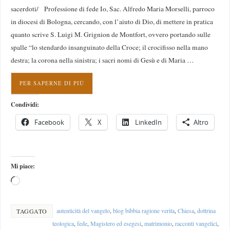
sacerdoti/ Professione di fede Io, Sac. Alfredo Maria Morselli, parroco
in diocesi di Bologna, cercando, con l’aiuto di Dio, di mettere in pratica
quanto scrive S. Luigi M. Grignion de Montfort, ovvero portando sulle
spalle “lo stendardo insanguinato della Croce; il crocifisso nella mano
destra; la corona nella sinistra; i sacri nomi di Gesù e di Maria …
PER SAPERNE DI PIÙ
Condividi:
Facebook
X
LinkedIn
Altro
Mi piace:
autenticità del vangelo
,
blog bibbia ragione verita
,
Chiesa
,
dottrina
TAGGATO
teologica
,
fede
,
Magistero ed esegesi
,
matrimonio
,
racconti vangelici
,