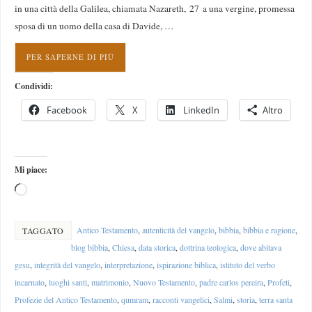
in una città della Galilea, chiamata Nazareth, 27 a una vergine, promessa
sposa di un uomo della casa di Davide, …
PER SAPERNE DI PIÙ
Condividi:
Facebook
X
LinkedIn
Altro
Mi piace:
Antico Testamento
,
autenticità del vangelo
,
bibbia
,
bibbia e ragione
,
TAGGATO
blog bibbia
,
Chiesa
,
data storica
,
dottrina teologica
,
dove abitava
gesu
,
integrità del vangelo
,
interpretazione
,
ispirazione biblica
,
istituto del verbo
incarnato
,
luoghi santi
,
matrimonio
,
Nuovo Testamento
,
padre carlos pereira
,
Profeti
,
Profezie del Antico Testamento
,
qumram
,
racconti vangelici
,
Salmi
,
storia
,
terra santa