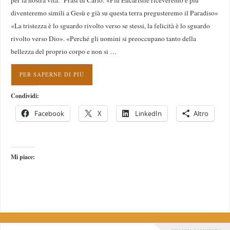
per la nostra vita. Frasi di Carlo: «Più Eucaristie riceveremo e più
diventeremo simili a Gesù e già su questa terra pregusteremo il Paradiso»
«La tristezza è lo sguardo rivolto verso se stessi, la felicità è lo sguardo
rivolto verso Dio». «Perché gli uomini si preoccupano tanto della
bellezza del proprio corpo e non si …
PER SAPERNE DI PIÙ
Condividi:
Facebook
X
LinkedIn
Altro
Mi piace: