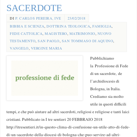
SACERDOTE
DI
P. CARLOS PEREIRA, IVE
23/02/2018
BIBBIA E SCIENZA
,
DOTTRINA TEOLOGICA
,
FAMIGLIA
,
FEDE CATTOLICA
,
MAGISTERO
,
MATRIMONIO
,
NUOVO
TESTAMENTO
,
SAN PAOLO
,
SAN TOMMASO DI AQUINO
,
VANGELO
,
VERGINE MARIA
Pubblichiamo
la Professione di Fede
di un sacerdote, de
l’archidiocesis di
Bologna, in Italia.
Crediamo sia molto
utile in questi difficili
tempi, e che può aiutare ad altri sacerdoti, religiosi e religiose e tanti laici
cristiani. Pubblicato in I tre sentieri 20 FEBBRAIO 2018
http://itresentieri.it/in-questo-clima-di-confusione-un-utile-atto-di-fede-
di-un-sacerdote-della-diocesi-di-bologna-che-puo-servire-ad-altri-