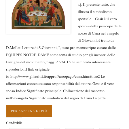
s.j. Il presente testo, che
illustra il simbolismo
sponsale – Gesù è il vero
sposo – della pericope delle
nozze di Cana nel vangelo
di Giovanni, è tratto da
D.Mollat, Letture di S.Giovanni, I, testo pro manuscripto curato dalle
EQUIPES NOTRE-DAME come tema di studio per gli incontri delle
famiglie del movimento, pagg. 27-34. Ci ha sembrato interessante
riprodurlo. Il link originale
è: http://www.gliscritti.it/approf/areopago/cana.htm#titre2 Le
affermazioni contenute sono responsabilità del autore. Gesù è il vero
sposo Indice Significato principale. Collocazione del racconto
nell’evangelo Significato simbolico del segno di Cana La parte …
PER SAPERNE DI PIÙ
Condividi: