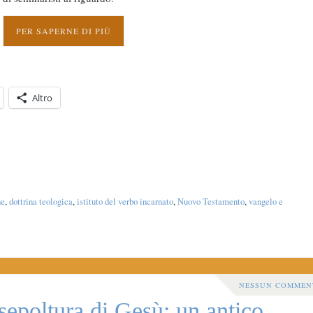
PER SAPERNE DI PIÙ
Altro
ne
,
dottrina teologica
,
istituto del verbo incarnato
,
Nuovo Testamento
,
vangelo e
NESSUN COMMEN
 sepoltura di Gesù: un antico