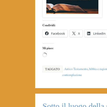
Condividi:
Facebook
X
LinkedIn
Mi piace:
Antico Testamento
,
bibbia e ragio
TAGGATO
contemplazione
Sotto il luogo della