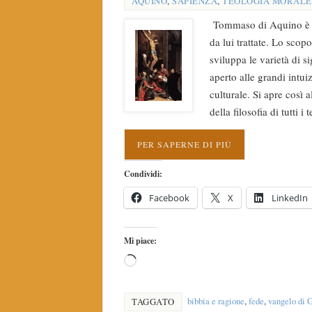
AQUINO
,
SAPIENZA
,
TEOLOGIA MORALE
Tommaso di Aquino è un 
da lui trattate. Lo sco
sviluppa le varietà di si
aperto alle grandi intui
culturale. Si apre così 
della filosofia di tutti i 
PER SAPERNE DI PIÙ
Condividi:
Facebook
X
LinkedIn
Mi piace:
bibbia e ragione
,
fede
,
vangelo di 
TAGGATO