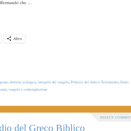
 affermando che …
Altro
agione
,
dottrina teologica
,
integrità del vangelo
,
Profezie del Antico Testamento
,
Santa
vanni
,
vangelo e contemplazione
NESSUN COMMEN
udio del Greco Biblico