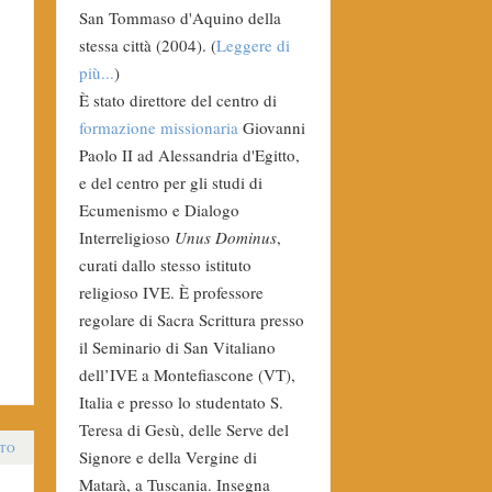
San Tommaso d'Aquino della
stessa città (2004). (
Leggere di
più...
)
È stato direttore del centro di
formazione missionaria
Giovanni
Paolo II ad Alessandria d'Egitto,
e del centro per gli studi di
Ecumenismo e Dialogo
Interreligioso
Unus Dominus
,
curati dallo stesso istituto
religioso IVE. È professore
regolare di Sacra Scrittura presso
il Seminario di San Vitaliano
dell’IVE a Montefiascone (VT),
Italia e presso lo studentato S.
Teresa di Gesù, delle Serve del
TO
Signore e della Vergine di
Matarà, a Tuscania. Insegna