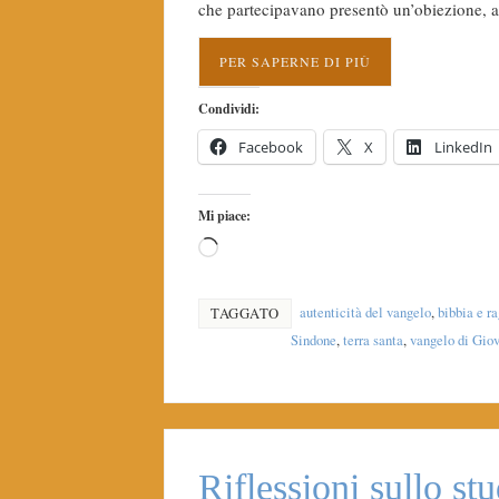
che partecipavano presentò un’obiezione,
PER SAPERNE DI PIÙ
Condividi:
Facebook
X
LinkedIn
Mi piace:
autenticità del vangelo
,
bibbia e r
TAGGATO
Sindone
,
terra santa
,
vangelo di Gio
Riflessioni sullo st