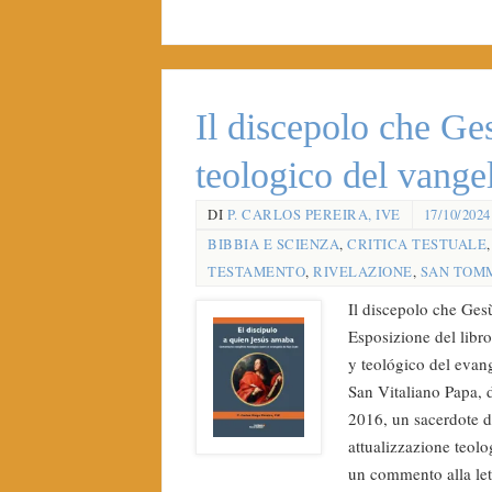
Il discepolo che G
teologico del vange
DI
P. CARLOS PEREIRA, IVE
17/10/2024
BIBBIA E SCIENZA
,
CRITICA TESTUALE
TESTAMENTO
,
RIVELAZIONE
,
SAN TOMM
Il discepolo che Ge
Esposizione del libr
y teológico del evan
San Vitaliano Papa
2016, un sacerdote de
attualizzazione teolog
un commento alla let