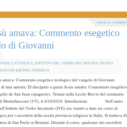
NESSUN COMMEN
esù amava: Commento esegetico
lo di Giovanni
,
FEDE CATTOLICA
,
ISTITUTO DEL VERBO INCARNATO
,
NUOVO
ASO DI AQUINO
,
VANGELO
sù amava: Commento esegetico teologico del vangelo di Giovanni
o di mia autoria: El discípulo a quien Jesús amaba: Comentario exegético
gelio de San Juan (spagnolo). Tenuta nella Lectio Brevis del seminario
, di Montefiascone (VT), il 4/10/2024. Introduzione Nell’anno
ll’Istituto del Verbo Incarnato (IVE) era venuto a dare un corso di
ica per i sacerdoti della nostra provincia religiosa in Italia. Si trattava di
tera di San Paolo ai Romani. Durante il corso, qualcuno dei sacerdoti