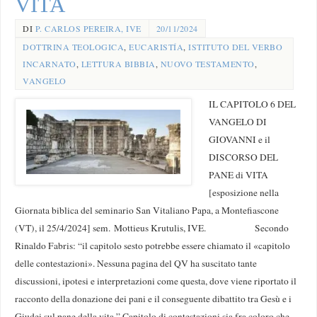
VITA
DI
P. CARLOS PEREIRA, IVE
20/11/2024
DOTTRINA TEOLOGICA
,
EUCARISTÍA
,
ISTITUTO DEL VERBO
INCARNATO
,
LETTURA BIBBIA
,
NUOVO TESTAMENTO
,
VANGELO
IL CAPITOLO 6 DEL
VANGELO DI
GIOVANNI e il
DISCORSO DEL
PANE di VITA
[esposizione nella
Giornata biblica del seminario San Vitaliano Papa, a Montefiascone
(VT), il 25/4/2024] sem. Mottieus Krutulis, IVE. Secondo
Rinaldo Fabris: “il capitolo sesto potrebbe essere chiamato il «capitolo
delle contestazioni». Nessuna pagina del QV ha suscitato tante
discussioni, ipotesi e interpretazioni come questa, dove viene riportato il
racconto della donazione dei pani e il conseguente dibattito tra Gesù e i
Giudei sul pane della vita.” Capitolo di contestazioni sia fra coloro che