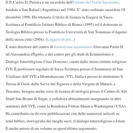
Il P. Carlos D. Pereira è un sacerdote dell'
Istituto del Verbo Incarnato
,
fondato a San Rafael (Argentina) nel 1984. E’ stato ordinato sacerdote l'8
dicembre 1990. Ha ottenuto il titolo di licenza in Esegesi in Sacra
Scrittura al Pontificio Istituto Biblico di Roma (1995) ed il dottorato in
Teologia Biblica presso la Pontificia Università di San Tommaso d'Aquino
della stessa città (2004). (
Leggere di più...
)
È stato direttore del centro di
formazione missionaria
Giovanni Paolo II
ad Alessandria d'Egitto, e del centro per gli studi di Ecumenismo e
Dialogo Interreligioso
Unus Dominus
, curati dallo stesso istituto religioso
IVE. È professore regolare di Sacra Scrittura presso il Seminario di San
Vitaliano dell’IVE a Montefiascone (VT), Italia e presso lo studentato S.
Teresa di Gesù, delle Serve del Signore e della Vergine di Matarà, a
Tuscania. Insegna anche corsi di licenza di teologia presso il Centro di Alti
Studi San Bruno di Segni, e collabora abitualmente insegnando in altri
seminari dell’IVE, come la Residenza Fulton Sheen a Washington (USA).
Ha contribuito in diverse pubblicazioni con delle numerosi articoli su
temi biblici, storiografia dei luoghi sacri, il dialogo interreligioso e Islam.
È anche autore di un volume su quest'ultimo argomento.