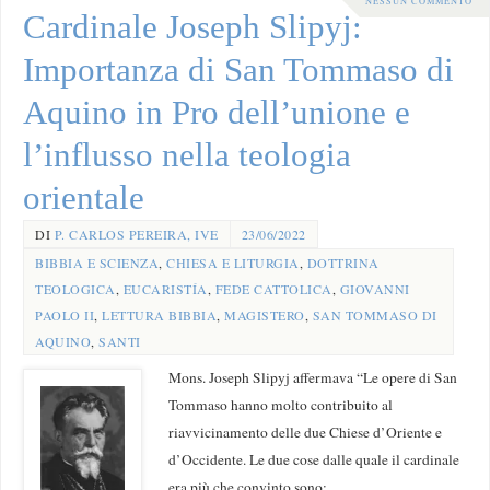
NESSUN COMMENTO
Cardinale Joseph Slipyj:
Importanza di San Tommaso di
Aquino in Pro dell’unione e
l’influsso nella teologia
orientale
DI
P. CARLOS PEREIRA, IVE
23/06/2022
BIBBIA E SCIENZA
,
CHIESA E LITURGIA
,
DOTTRINA
TEOLOGICA
,
EUCARISTÍA
,
FEDE CATTOLICA
,
GIOVANNI
PAOLO II
,
LETTURA BIBBIA
,
MAGISTERO
,
SAN TOMMASO DI
AQUINO
,
SANTI
Mons. Joseph Slipyj affermava “Le opere di San
Tommaso hanno molto contribuito al
riavvicinamento delle due Chiese d’Oriente e
d’Occidente. Le due cose dalle quale il cardinale
era più che convinto sono: