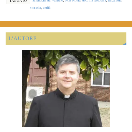
TAGGATO
storicità
,
verità
L’AUTORE