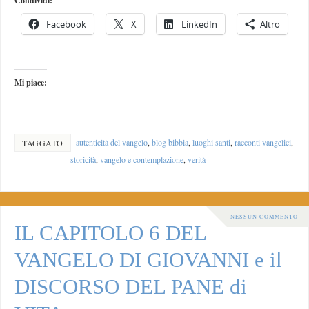
Condividi:
Facebook
X
LinkedIn
Altro
Mi piace:
autenticità del vangelo
,
blog bibbia
,
luoghi santi
,
racconti vangelici
,
TAGGATO
storicità
,
vangelo e contemplazione
,
verità
NESSUN COMMENTO
IL CAPITOLO 6 DEL
VANGELO DI GIOVANNI e il
DISCORSO DEL PANE di