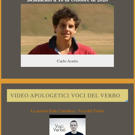
Carlo Acutis
VIDEO APOLOGETICI VOCI DEL VERBO
La nostra Fede Cattolica – Voci del Verbo