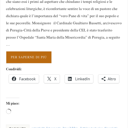
che siano essi i primi ad aspettare che chiudano i tempi religiosi e le
celebrazioni liturgiche, è riconfortante sentire la voce di un pastore che
dichiara quale è l’importanza del “vero Pane di vita” per il suo popolo e
le sue pecorelle. Monsignore il Cardinale Gualtiero Bassetti, arcivescovo
di Perugia-Città della Pieve e presidente della CEI, è stato trasferito
presso l’Ospedale “Santa Maria della Misericordia” di Perugia, a seguito
…
PER SAPERNE DI PIÙ
Condividi:
Facebook
X
LinkedIn
Altro
Mi piace:
autenticità del vangelo
,
blog bibbia
,
dottrina teologica
,
Eucaristía
,