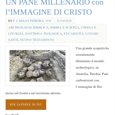
UN PANE MILLENARIO con
l’IMMAGINE DI CRISTO
DI
P. CARLOS PEREIRA, IVE
21/10/2025
ARCHEOLOGIA BIBBLICA
,
BIBBIA E SCIENZA
,
CHIESA E
LITURGIA
,
DOTTRINA TEOLOGICA
,
EUCARISTÍA
,
LUOGHI
SANTI
,
NUOVO TESTAMENTO
Una grande scoperta ha
recentemente
illuminato il mondo
archeologico, in
Anatolia, Turchia. Pani
carbonizzati con
l’immagine di Xto
incisa sul fronte e un’iscrizione attorno
PER SAPERNE DI PIÙ