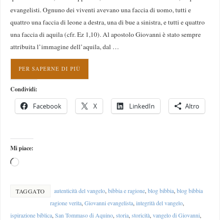
evangelisti. Ognuno dei viventi avevano una faccia di uomo, tutti e
quattro una faccia di leone a destra, una di bue a sinistra, e tutti e quattro
una faccia di aquila (cfr. Ez 1,10). Al apostolo Giovanni è stato sempre
attribuita l’immagine dell’aquila, dal …
PER SAPERNE DI PIÙ
Condividi:
Facebook
X
LinkedIn
Altro
Mi piace:
autenticità del vangelo
,
bibbia e ragione
,
blog bibbia
,
blog bibbia
TAGGATO
ragione verita
,
Giovanni evangelista
,
integrità del vangelo
,
ispirazione biblica
,
San Tommaso di Aquino
,
storia
,
storicità
,
vangelo di Giovanni
,