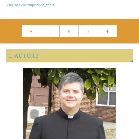
vangelo e contemplazione
,
verità
8
«
‹
6
7
L’AUTORE