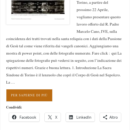
Torino, a partire del
prossimo 22 Aprile,
vogliamo presentare questo
lavoro offerto dal R. Padre
Marcelo Cano, IVE, sulla
coincidenza dei tratti trovati nella santa reliquia con i dati della Passione
di Gesù tal come viene riferita dai vangeli canonici. Aggiungiamo una
mostra di power point, con delle fotografie numerate. Fare click : qui La
spiegazione delle fotografie può vedersi in seguito, con l’indicazione dei
rispettivi numeri. Grazie e buona lettura. 1. Introduzione La Sacra
Sindone di Torino è il lenzuolo che coprì il Corpo di Gesù nel Sepolcro.
La …
PER SAPERNE DI PIÙ
Condividi:
Facebook
X
LinkedIn
Altro