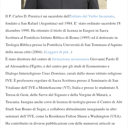
Il P. Carlos D. Pereira è un sacerdote dell'
Istituto del Verbo Incarnato
,
fondato a San Rafael (Argentina) nel 1984. E’ stato ordinato sacerdote l'8
dicembre 1990. Ha ottenuto il titolo di licenza in Esegesi in Sacra
Scrittura al Pontificio Istituto Biblico di Roma (1995) ed il dottorato in
Teologia Biblica presso la Pontificia Università di San Tommaso d'Aquino
della stessa città (2004). (
Leggere di più...
)
È stato direttore del centro di
formazione missionaria
Giovanni Paolo II
ad Alessandria d'Egitto, e del centro per gli studi di Ecumenismo e
Dialogo Interreligioso
Unus Dominus
, curati dallo stesso istituto religioso
IVE. È professore regolare di Sacra Scrittura presso il Seminario di San
Vitaliano dell’IVE a Montefiascone (VT), Italia e presso lo studentato S.
Teresa di Gesù, delle Serve del Signore e della Vergine di Matarà, a
Tuscania. Insegna anche corsi di licenza di teologia presso il Centro di Alti
Studi San Bruno di Segni, e collabora abitualmente insegnando in altri
seminari dell’IVE, come la Residenza Fulton Sheen a Washington (USA).
Ha contribuito in diverse pubblicazioni con delle numerosi articoli su