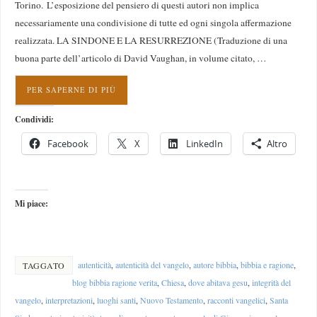
Torino. L’esposizione del pensiero di questi autori non implica
necessariamente una condivisione di tutte ed ogni singola affermazione
realizzata. LA SINDONE E LA RESURREZIONE (Traduzione di una
buona parte dell’articolo di David Vaughan, in volume citato, …
PER SAPERNE DI PIÙ
Condividi:
Facebook
X
LinkedIn
Altro
Mi piace:
autenticità
,
autenticità del vangelo
,
autore bibbia
,
bibbia e ragione
,
TAGGATO
blog bibbia ragione verita
,
Chiesa
,
dove abitava gesu
,
integrità del
vangelo
,
interpretazioni
,
luoghi santi
,
Nuovo Testamento
,
racconti vangelici
,
Santa