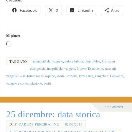
Condividi:
Facebook
X
LinkedIn
Altro
Mi piace:
autenticità del vangelo
,
autore bibbia
,
blog bibbia
,
Giovanni
TAGGATO
evangelista
,
integrità del vangelo
,
Nuovo Testamento
,
racconti
vangelici
,
San Tommaso di Aquino
,
storia
,
storicità
,
terra santa
,
vangelo di Giovanni
,
vangelo e contemplazione
,
verità
2 COMMENTI
25 dicembre: data storica
DI
P. CARLOS PEREIRA, IVE
02/01/2015
ARCHEOLOGIA BIBBLICA
,
ISPIRAZIONE BIBLICA
,
LUOGHI