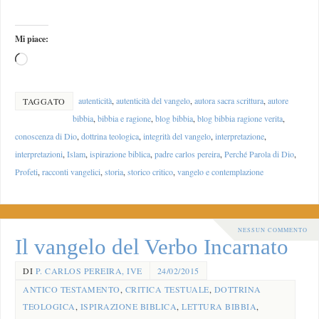
Mi piace:
autenticità
,
autenticità del vangelo
,
autora sacra scrittura
,
autore
TAGGATO
bibbia
,
bibbia e ragione
,
blog bibbia
,
blog bibbia ragione verita
,
conoscenza di Dio
,
dottrina teologica
,
integrità del vangelo
,
interpretazione
,
interpretazioni
,
Islam
,
ispirazione biblica
,
padre carlos pereira
,
Perché Parola di Dio
,
Profeti
,
racconti vangelici
,
storia
,
storico critico
,
vangelo e contemplazione
NESSUN COMMENTO
Il vangelo del Verbo Incarnato
DI
P. CARLOS PEREIRA, IVE
24/02/2015
ANTICO TESTAMENTO
,
CRITICA TESTUALE
,
DOTTRINA
TEOLOGICA
,
ISPIRAZIONE BIBLICA
,
LETTURA BIBBIA
,