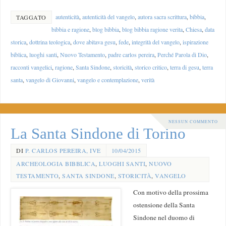
autenticità
,
autenticità del vangelo
,
autora sacra scrittura
,
bibbia
,
TAGGATO
bibbia e ragione
,
blog bibbia
,
blog bibbia ragione verita
,
Chiesa
,
data
storica
,
dottrina teologica
,
dove abitava gesu
,
fede
,
integrità del vangelo
,
ispirazione
biblica
,
luoghi santi
,
Nuovo Testamento
,
padre carlos pereira
,
Perché Parola di Dio
,
racconti vangelici
,
ragione
,
Santa Sindone
,
storicità
,
storico critico
,
terra di gesu
,
terra
santa
,
vangelo di Giovanni
,
vangelo e contemplazione
,
verità
NESSUN COMMENTO
La Santa Sindone di Torino
DI
P. CARLOS PEREIRA, IVE
10/04/2015
ARCHEOLOGIA BIBBLICA
,
LUOGHI SANTI
,
NUOVO
TESTAMENTO
,
SANTA SINDONE
,
STORICITÀ
,
VANGELO
Con motivo della prossima
ostensione della Santa
Sindone nel duomo di