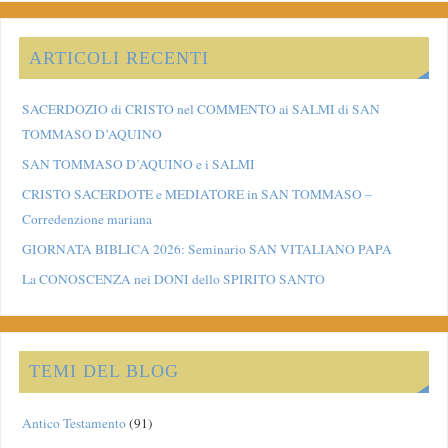
ARTICOLI RECENTI
SACERDOZIO di CRISTO nel COMMENTO ai SALMI di SAN
TOMMASO D’AQUINO
SAN TOMMASO D’AQUINO e i SALMI
CRISTO SACERDOTE e MEDIATORE in SAN TOMMASO –
Corredenzione mariana
GIORNATA BIBLICA 2026: Seminario SAN VITALIANO PAPA
La CONOSCENZA nei DONI dello SPIRITO SANTO
TEMI DEL BLOG
Antico Testamento
(91)