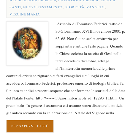
SANTI
,
NUOVO TESTAMENTO
,
STORICITÀ
,
VANGELO
,
VERGINE MARIA
Articolo di Tommaso Federici tratto da
30 Giorni, anno XVIII, novembre 2000, p.
63-68. Non fu una scelta arbitraria per
soppiantare antiche feste pagane. Quando
la Chiesa celebra la nascita di Gesù nella
terza decade di dicembre, attinge
all’ininterrotta memoria delle prime
comunità cristiane riguardo ai fatti evangelici e ai luoghi in cui
accaddero. Tommaso Federici, professore emerito di teologia biblica, fa
il punto su indizi e recenti scoperte che confermano la storicità della data
del Natale Fonte: http://www.30giorni.it/articoli_id_12293_l1.htm Un
preambolo In genere si assumeva e si assume senza discutere la notizia
già antica secondo cui la celebrazione del Natale del Signore nella …
PER SAPERNE DI PIÙ