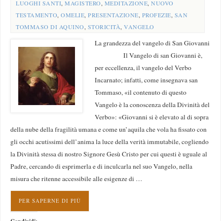
LUOGHI SANTI
,
MAGISTERO
,
MEDITAZIONE
,
NUOVO
TESTAMENTO
,
OMELIE
,
PRESENTAZIONE
,
PROFEZIE
,
SAN
TOMMASO DI AQUINO
,
STORICITÀ
,
VANGELO
La grandezza del vangelo di San Giovanni
Il Vangelo di san Giovanni è,
per eccellenza, il vangelo del Verbo
Incarnato; infatti, come insegnava san
Tommaso, «il contenuto di questo
Vangelo è la conoscenza della Divinità del
Verbo»: «Giovanni si è elevato al di sopra
della nube della fragilità umana e come un’aquila che vola ha fissato con
gli occhi acutissimi dell’anima la luce della verità immutabile, cogliendo
la Divinità stessa di nostro Signore Gesù Cristo per cui questi è uguale al
Padre, cercando di esprimerla e di inculcarla nel suo Vangelo, nella
misura che ritenne accessibile alle esigenze di …
PER SAPERNE DI PIÙ