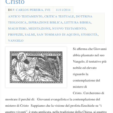
Cristo
DI
P. CARLOS PEREIRA, IVE
11/11/2014
ANTICO TESTAMENTO
,
CRITICA TESTUALE
,
DOTTRINA
TEOLOGICA
,
ISPIRAZIONE BIBLICA
,
LETTURA BIBBIA
,
MAGISTERO
,
MEDITAZIONE
,
NUOVO TESTAMENTO
,
PROFEZIE
,
SALMI
,
SAN TOMMASO DI AQUINO
,
STORICITÀ
,
VANGELO
Si afferma che Giovanni
abbia plasmato nel suo
Vangelo, il tentativo più
nobile ed elevato
riguardo la
contemplazione del
mistero di
Cristo. Cercheremo di
mostrare il perché di: Giovanni evangelista e la contemplazione del
mistero di Cristo Sappiamo che la visione del profeta Ezechiele su “i
quattro viventi”, è stata applicata, nella tradizione della Chiesa, ai quattro