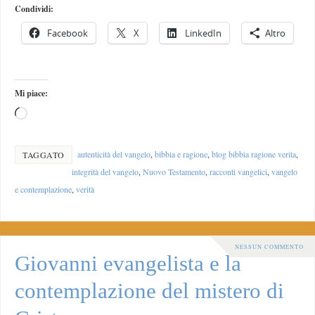
Condividi:
Facebook
X
LinkedIn
Altro
Mi piace:
autenticità del vangelo
,
bibbia e ragione
,
blog bibbia ragione verita
,
TAGGATO
integrità del vangelo
,
Nuovo Testamento
,
racconti vangelici
,
vangelo
e contemplazione
,
verità
NESSUN COMMENTO
Giovanni evangelista e la
contemplazione del mistero di