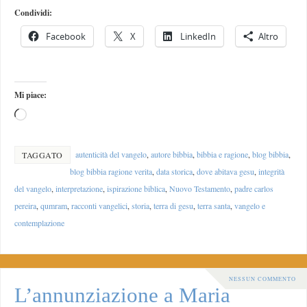
Condividi:
Facebook
X
LinkedIn
Altro
Mi piace:
autenticità del vangelo
,
autore bibbia
,
bibbia e ragione
,
blog bibbia
,
TAGGATO
blog bibbia ragione verita
,
data storica
,
dove abitava gesu
,
integrità
del vangelo
,
interpretazione
,
ispirazione biblica
,
Nuovo Testamento
,
padre carlos
pereira
,
qumram
,
racconti vangelici
,
storia
,
terra di gesu
,
terra santa
,
vangelo e
contemplazione
NESSUN COMMENTO
L’annunziazione a Maria