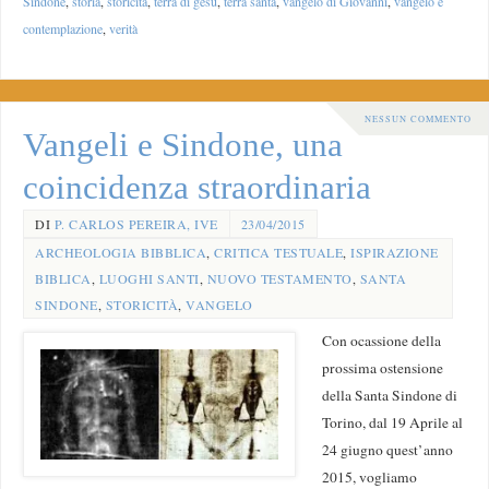
Sindone
,
storia
,
storicità
,
terra di gesu
,
terra santa
,
vangelo di Giovanni
,
vangelo e
contemplazione
,
verità
NESSUN COMMENTO
Vangeli e Sindone, una
coincidenza straordinaria
DI
P. CARLOS PEREIRA, IVE
23/04/2015
ARCHEOLOGIA BIBBLICA
,
CRITICA TESTUALE
,
ISPIRAZIONE
BIBLICA
,
LUOGHI SANTI
,
NUOVO TESTAMENTO
,
SANTA
SINDONE
,
STORICITÀ
,
VANGELO
Con ocassione della
prossima ostensione
della Santa Sindone di
Torino, dal 19 Aprile al
24 giugno quest’anno
2015, vogliamo