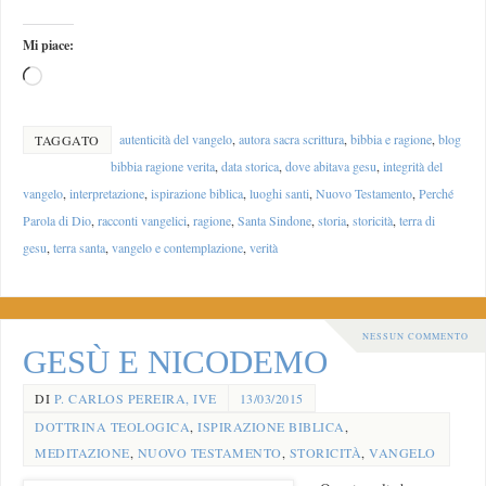
Mi piace:
autenticità del vangelo
,
autora sacra scrittura
,
bibbia e ragione
,
blog
TAGGATO
bibbia ragione verita
,
data storica
,
dove abitava gesu
,
integrità del
vangelo
,
interpretazione
,
ispirazione biblica
,
luoghi santi
,
Nuovo Testamento
,
Perché
Parola di Dio
,
racconti vangelici
,
ragione
,
Santa Sindone
,
storia
,
storicità
,
terra di
gesu
,
terra santa
,
vangelo e contemplazione
,
verità
NESSUN COMMENTO
GESÙ E NICODEMO
DI
P. CARLOS PEREIRA, IVE
13/03/2015
DOTTRINA TEOLOGICA
,
ISPIRAZIONE BIBLICA
,
MEDITAZIONE
,
NUOVO TESTAMENTO
,
STORICITÀ
,
VANGELO