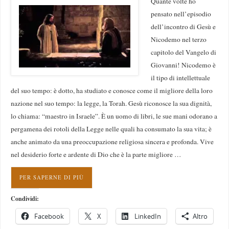
Quante volte ho
pensato nell’episodio
dell’incontro di Gesù e
Nicodemo nel terzo
capitolo del Vangelo di
Giovanni! Nicodemo è
il tipo di intellettuale
del suo tempo: è dotto, ha studiato e conosce come il migliore della loro
nazione nel suo tempo: la legge, la Torah. Gesù riconosce la sua dignità,
lo chiama: “maestro in Israele”. È un uomo di libri, le sue mani odorano a
pergamena dei rotoli della Legge nelle quali ha consumato la sua vita; è
anche animato da una preoccupazione religiosa sincera e profonda. Vive
nel desiderio forte e ardente di Dio che è la parte migliore …
PER SAPERNE DI PIÙ
Condividi:
Facebook
X
LinkedIn
Altro