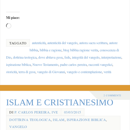
Mi piace:
autenticità
,
autenticità del vangelo
,
autora sacra scrittura
,
autore
TAGGATO
bibbia
,
bibbia e ragione
,
blog bibbia ragione verita
,
conoscenza di
Dio
,
dottrina teologica
,
dove abitava gesu
,
fede
,
integrità del vangelo
,
interpretazione
,
ispirazione biblica
,
Nuovo Testamento
,
padre carlos pereira
,
racconti vangelici
,
storicità
,
terra di gesu
,
vangelo di Giovanni
,
vangelo e contemplazione
,
verità
2 COMMENTI
ISLAM E CRISTIANESIMO
DI
P. CARLOS PEREIRA, IVE
03/03/2015
DOTTRINA TEOLOGICA
,
ISLAM
,
ISPIRAZIONE BIBLICA
,
VANGELO