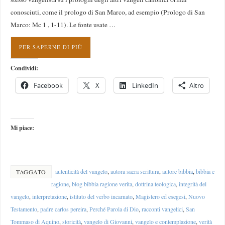
conosciuti, come il prologo di San Marco, ad esempio (Prologo di San
Marco: Mc 1 , 1-11). Le fonte usate …
PER SAPERNE DI PIÙ
Condividi:
Facebook
X
LinkedIn
Altro
Mi piace:
autenticità del vangelo
,
autora sacra scrittura
,
autore bibbia
,
bibbia e
TAGGATO
ragione
,
blog bibbia ragione verita
,
dottrina teologica
,
integrità del
vangelo
,
interpretazione
,
istituto del verbo incarnato
,
Magistero ed esegesi
,
Nuovo
Testamento
,
padre carlos pereira
,
Perché Parola di Dio
,
racconti vangelici
,
San
Tommaso di Aquino
,
storicità
,
vangelo di Giovanni
,
vangelo e contemplazione
,
verità