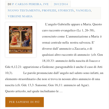
DI
P. CARLOS PEREIRA, IVE
20/12/2014
NUOVO TESTAMENTO
,
PROFEZIE
,
STORICITÀ
,
VANGELO
,
VERGINE MARIA
L’angelo Gabrielle appare a Maria. Questo
caro racconto evangelico (Lc 1, 26-38),
conosciuto come L’annunziazione a Maria è
ormai centrale nella nostra salvezza. E’
diverso dall’annuncio a Zaccaria, e di
qualsiasi altro racconto di annuncio (cfr. Gen
18,10.33: annuncio della nascita di Isacco e
Gdc 6,12.21: apparizione a Gedeone; paragonabile è anche il caso di Atti
10,3). Le parole pronunciate dall’angelo nel saluto sono infatti, un
elemento straordinario che non si trova in nessun altro annuncio di una
nascita (cfr. Gdc 13,3: Sansone; Gen 16,11: annuncio ad Agar).
Questo articolo, nel quale includiamo le …
PER SAPERNE DI PIÙ