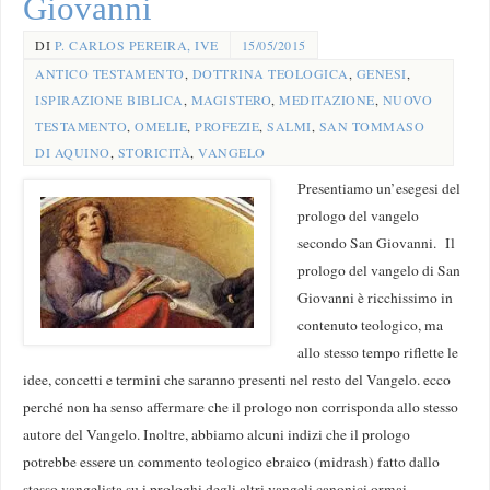
Giovanni
DI
P. CARLOS PEREIRA, IVE
15/05/2015
ANTICO TESTAMENTO
,
DOTTRINA TEOLOGICA
,
GENESI
,
ISPIRAZIONE BIBLICA
,
MAGISTERO
,
MEDITAZIONE
,
NUOVO
TESTAMENTO
,
OMELIE
,
PROFEZIE
,
SALMI
,
SAN TOMMASO
DI AQUINO
,
STORICITÀ
,
VANGELO
Presentiamo un’esegesi del
prologo del vangelo
secondo San Giovanni. Il
prologo del vangelo di San
Giovanni è ricchissimo in
contenuto teologico, ma
allo stesso tempo riflette le
idee, concetti e termini che saranno presenti nel resto del Vangelo. ecco
perché non ha senso affermare che il prologo non corrisponda allo stesso
autore del Vangelo. Inoltre, abbiamo alcuni indizi che il prologo
potrebbe essere un commento teologico ebraico (midrash) fatto dallo
stesso vangelista su i prologhi degli altri vangeli canonici ormai