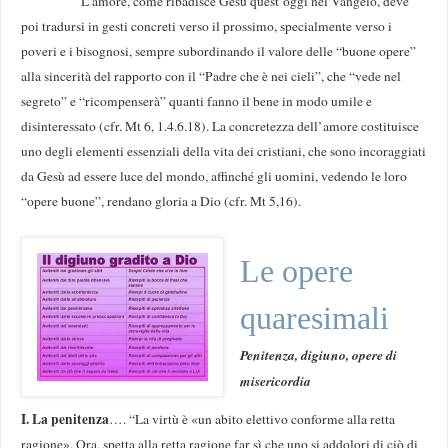
L’amore, come ribadisce Gesù quest’oggi nel Vangelo, deve
poi tradursi in gesti concreti verso il prossimo, specialmente verso i
poveri e i bisognosi, sempre subordinando il valore delle “buone opere”
alla sincerità del rapporto con il “Padre che è nei cieli”, che “vede nel
segreto” e “ricompenserà” quanti fanno il bene in modo umile e
disinteressato (cfr. Mt 6, 1.4.6.18). La concretezza dell’amore costituisce
uno degli elementi essenziali della vita dei cristiani, che sono incoraggiati
da Gesù ad essere luce del mondo, affinché gli uomini, vedendo le loro
“opere buone”, rendano gloria a Dio (cfr. Mt 5,16).
Le opere
quaresimali
Penitenza, digiuno, opere di
misericordia
I.
La penitenza
…. “La virtù è «un abito elettivo conforme alla retta
ragione». Ora, spetta alla retta ragione far sì che uno si addolori di ciò di