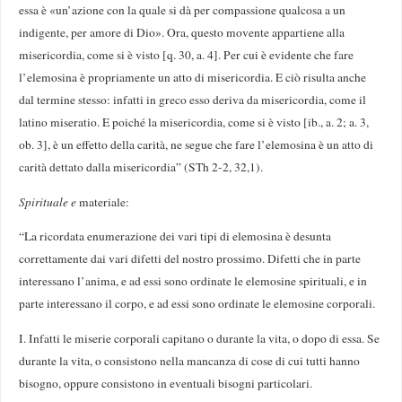
essa è «un’azione con la quale si dà per compassione qualcosa a un
indigente, per amore di Dio». Ora, questo movente appartiene alla
misericordia, come si è visto [q. 30, a. 4]. Per cui è evidente che fare
l’elemosina è propriamente un atto di misericordia. E ciò risulta anche
dal termine stesso: infatti in greco esso deriva da misericordia, come il
latino miseratio. E poiché la misericordia, come si è visto [ib., a. 2; a. 3,
ob. 3], è un effetto della carità, ne segue che fare l’elemosina è un atto di
carità dettato dalla misericordia” (STh 2-2, 32,1).
Spirituale e
materiale:
“La ricordata enumerazione dei vari tipi di elemosina è desunta
correttamente dai vari difetti del nostro prossimo. Difetti che in parte
interessano l’anima, e ad essi sono ordinate le elemosine spirituali, e in
parte interessano il corpo, e ad essi sono ordinate le elemosine corporali.
I. Infatti le miserie corporali capitano o durante la vita, o dopo di essa. Se
durante la vita, o consistono nella mancanza di cose di cui tutti hanno
bisogno, oppure consistono in eventuali bisogni particolari.