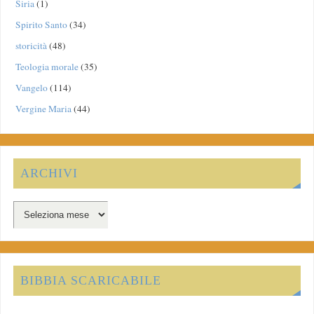
Siria
(1)
Spirito Santo
(34)
storicità
(48)
Teologia morale
(35)
Vangelo
(114)
Vergine Maria
(44)
ARCHIVI
BIBBIA SCARICABILE