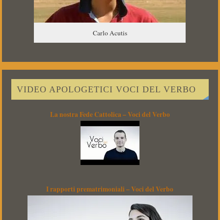
Carlo Acutis
VIDEO APOLOGETICI VOCI DEL VERBO
La nostra Fede Cattolica – Voci del Verbo
I rapporti prematrimoniali – Voci del Verbo