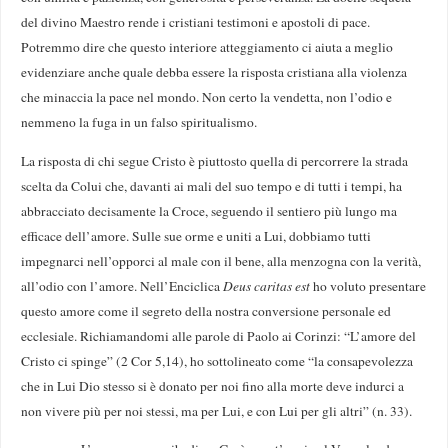
del divino Maestro rende i cristiani testimoni e apostoli di pace.
Potremmo dire che questo interiore atteggiamento ci aiuta a meglio
evidenziare anche quale debba essere la risposta cristiana alla violenza
che minaccia la pace nel mondo. Non certo la vendetta, non l’odio e
nemmeno la fuga in un falso spiritualismo.
La risposta di chi segue Cristo è piuttosto quella di percorrere la strada
scelta da Colui che, davanti ai mali del suo tempo e di tutti i tempi, ha
abbracciato decisamente la Croce, seguendo il sentiero più lungo ma
efficace dell’amore. Sulle sue orme e uniti a Lui, dobbiamo tutti
impegnarci nell’opporci al male con il bene, alla menzogna con la verità,
all’odio con l’amore. Nell’Enciclica
Deus caritas est
ho voluto presentare
questo amore come il segreto della nostra conversione personale ed
ecclesiale. Richiamandomi alle parole di Paolo ai Corinzi: “L’amore del
Cristo ci spinge” (2 Cor 5,14), ho sottolineato come “la consapevolezza
che in Lui Dio stesso si è donato per noi fino alla morte deve indurci a
non vivere più per noi stessi, ma per Lui, e con Lui per gli altri” (n. 33).