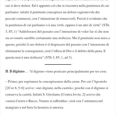
cui si deve dolere. Ed è appunto ciò che si riscontra nella penitenza di cui
parliamo: infatti il penitente concepisce un dolore ragionevole dei
peccati commessi, con l’intenzione di rimuoverli. Perciò è evidente che
la penitenza di cui parliamo o è una virtù, oppure è un atto di virtù” (STh
3, 85, 1) “Addolorarsi del passato con l’intenzione di voler far sì che non
sia avvenuto sarebbe certamente una stoltezza. Ma il penitente non mira a
questo, poiché il suo dolore è il dispiacere del passato con l’intenzione di
eliminarne le conseguenze, cioè l’offesa di Dio e il debito della pena. E
questa non è una stoltezza” (STh 3, 85, 1, ad 3).
II
Il digiuno
.
… “il digiuno viene praticato principalmente per tre cose.
– Primo, per reprimere le concupiscenze della carne. Per cui l’Apostolo
[2Cor 6, 5-6] scrive: «nei digiuni, nella castità»; poiché con il digiuno si
conserva la castità. Infatti S. Girolamo [Contra Iovin. 2] scrive che
«senza Cerere e Bacco, Venere si raffredda»: cioè con l’astinenza nel
mangiare e nel bere la lussuria si smorza.