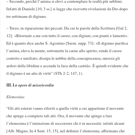
– Secondo, perché l’anima si elevi a contemplare le realtà più sublimi.
Infatti di Daniele [10, 3 ss.] si legge che ricevette rivelazioni da Dio dopo
tre settimane di digiuno.
– Terzo, in riparazione dei peccati. Da cui le parole della Scrittura [Gal 2,
12]: «Ritornate a me con tutto il cuore, con digiuni, con pianti e lamenti».
Ed è quanto dice anche S. Agostino [Serm. supp. 73]: «Il digiuno purifica
l’anima, eleva la mente, sottomette la carne allo spirito, rende il cuore
contrito e umiliato, dissipa le nebbie della concupiscenza, smorza gli
ardori della libidine e accende la luce della castità». È quindi evidente che
il digiuno è un atto di virtù” (STh 2-2, 147, 1).
III. Le
opere di misericordia
Elemosina
:
“Gli atti esterni vanno riferiti a quella virtù a cui appartiene il movente
che spinge a compiere tali atti. Ora, il movente che spinge a fare
l’elemosina è l’intenzione di soccorrere chi è in necessità: infatti alcuni
[Alb. Magno, In 4 Sent. 15, 15], nel definire l’elemosina, affermano che