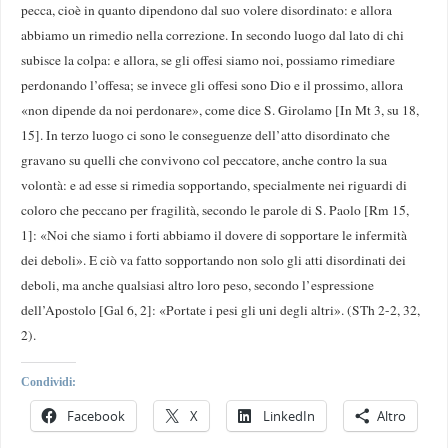
pecca, cioè in quanto dipendono dal suo volere disordinato: e allora
abbiamo un rimedio nella correzione. In secondo luogo dal lato di chi
subisce la colpa: e allora, se gli offesi siamo noi, possiamo rimediare
perdonando l’offesa; se invece gli offesi sono Dio e il prossimo, allora
«non dipende da noi perdonare», come dice S. Girolamo [In Mt 3, su 18,
15]. In terzo luogo ci sono le conseguenze dell’atto disordinato che
gravano su quelli che convivono col peccatore, anche contro la sua
volontà: e ad esse si rimedia sopportando, specialmente nei riguardi di
coloro che peccano per fragilità, secondo le parole di S. Paolo [Rm 15,
1]: «Noi che siamo i forti abbiamo il dovere di sopportare le infermità
dei deboli». E ciò va fatto sopportando non solo gli atti disordinati dei
deboli, ma anche qualsiasi altro loro peso, secondo l’espressione
dell’Apostolo [Gal 6, 2]: «Portate i pesi gli uni degli altri». (STh 2-2, 32,
2).
Condividi:
Facebook
X
LinkedIn
Altro