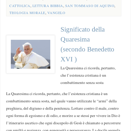
CATTOLICA
,
LETTURA BIBBIA
,
SAN TOMMASO DI AQUINO
,
TEOLOGIA MORALE
,
VANGELO
Significato della
Quaresima
(secondo Benedetto
XVI )
La Quaresima ci ricorda, pertanto,
che l’esistenza cristiana è un
combattimento senza sosta
La Quaresima ci ricorda, pertanto, che l’esistenza cristiana è un
combattimento senza sosta, nel quale vanno utilizzate le “armi” della
preghiera, del digiuno e della penitenza. Lottare contro il male, contro
ogni forma di egoismo e di odio, e morire a se stessi per vivere in Dio è
l’itinerario ascetico che ogni discepolo di Gesù è chiamato a percorrere
con umiltà e pazienza, con generosità e perseveranza. La docile sequela