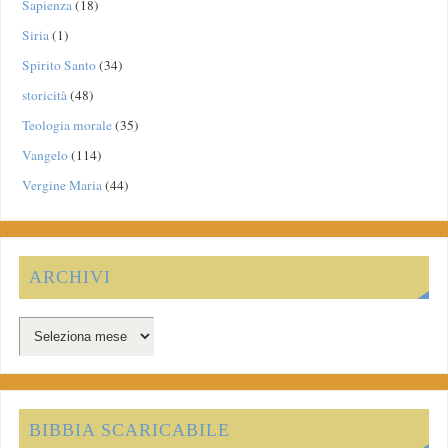
Sapienza
(18)
Siria
(1)
Spirito Santo
(34)
storicità
(48)
Teologia morale
(35)
Vangelo
(114)
Vergine Maria
(44)
ARCHIVI
BIBBIA SCARICABILE