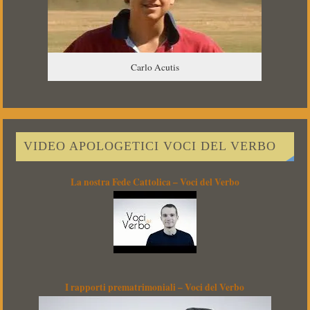
Carlo Acutis
VIDEO APOLOGETICI VOCI DEL VERBO
La nostra Fede Cattolica – Voci del Verbo
I rapporti prematrimoniali – Voci del Verbo