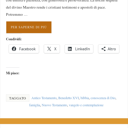
con umiltà e pazienza, con generosità e perseveranza. La docile sequela
del divino Maestro rende i cristiani testimoni e apostoli di pace.
Potremmo …
PER SAPERNE DI PIÙ
Condividi:
Facebook
X
LinkedIn
Altro
Mi piace:
Antico Testamento
,
Benedetto XVI
,
bibbia
,
conoscenza di Dio
,
TAGGATO
famiglia
,
Nuovo Testamento
,
vangelo e contemplazione