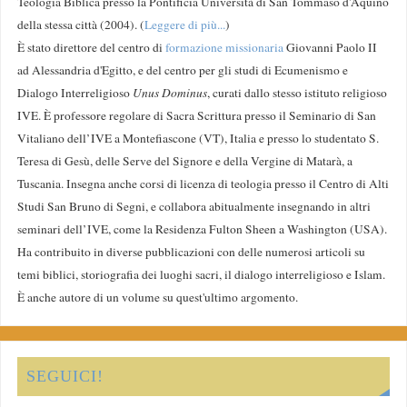
Teologia Biblica presso la Pontificia Università di San Tommaso d'Aquino
della stessa città (2004). (
Leggere di più...
)
È stato direttore del centro di
formazione missionaria
Giovanni Paolo II
ad Alessandria d'Egitto, e del centro per gli studi di Ecumenismo e
Dialogo Interreligioso
Unus Dominus
, curati dallo stesso istituto religioso
IVE. È professore regolare di Sacra Scrittura presso il Seminario di San
Vitaliano dell’IVE a Montefiascone (VT), Italia e presso lo studentato S.
Teresa di Gesù, delle Serve del Signore e della Vergine di Matarà, a
Tuscania. Insegna anche corsi di licenza di teologia presso il Centro di Alti
Studi San Bruno di Segni, e collabora abitualmente insegnando in altri
seminari dell’IVE, come la Residenza Fulton Sheen a Washington (USA).
Ha contribuito in diverse pubblicazioni con delle numerosi articoli su
temi biblici, storiografia dei luoghi sacri, il dialogo interreligioso e Islam.
È anche autore di un volume su quest'ultimo argomento.
SEGUICI!