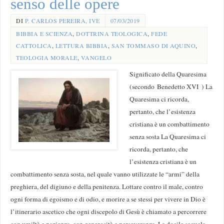
senso delle opere
DI
P. CARLOS PEREIRA, IVE
07/03/2019
BIBBIA E SCIENZA
,
DOTTRINA TEOLOGICA
,
FEDE
CATTOLICA
,
LETTURA BIBBIA
,
SAN TOMMASO DI AQUINO
,
TEOLOGIA MORALE
,
VANGELO
Significato della Quaresima
(secondo Benedetto XVI ) La
Quaresima ci ricorda,
pertanto, che l’esistenza
cristiana è un combattimento
senza sosta La Quaresima ci
ricorda, pertanto, che
l’esistenza cristiana è un
combattimento senza sosta, nel quale vanno utilizzate le “armi” della
preghiera, del digiuno e della penitenza. Lottare contro il male, contro
ogni forma di egoismo e di odio, e morire a se stessi per vivere in Dio è
l’itinerario ascetico che ogni discepolo di Gesù è chiamato a percorrere