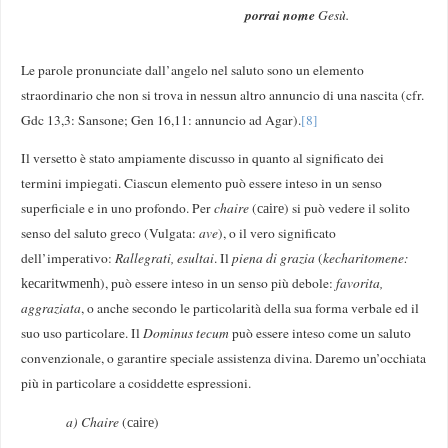
porrai nome
Gesù.
Le parole pronunciate dall’angelo nel saluto sono un elemento
straordinario che non si trova in nessun altro annuncio di una nascita (cfr.
Gdc 13,3: Sansone; Gen 16,11: annuncio ad Agar).
[8]
Il versetto è stato ampiamente discusso in quanto al significato dei
termini impiegati. Ciascun elemento può essere inteso in un senso
superficiale e in uno profondo. Per
chaire
(
) si può vedere il solito
caire
senso del saluto greco (Vulgata:
ave
), o il vero significato
dell’imperativo:
Rallegrati, esultai
. Il
piena di grazia
(
kecharitomene:
), può essere inteso in un senso più debole:
favorita,
kecaritwmenh
aggraziata
, o anche secondo le particolarità della sua forma verbale ed il
suo uso particolare. Il
Dominus tecum
può essere inteso come un saluto
convenzionale, o garantire speciale assistenza divina. Daremo un’occhiata
più in particolare a cosiddette espressioni.
a) Chaire
(
)
caire