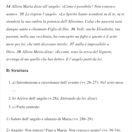
34
Allora Maria disse all’angelo: «Come è possibile? Non conosco
35
uomo».
Le rispose l’angelo: «Lo Spirito Santo scenderà su di te, su te
stenderà la sua ombra la potenza dell’Altissimo. Colui che nascerà sarà
36
dunque santo e chiamato Figlio di Dio.
Vedi: anche Elisabetta, tua
parente, nella sua vecchiaia, ha concepito un figlio e questo è il sesto
37
mese per lei, che tutti dicevano sterile:
nulla è impossibile a
38
Dio».
Allora Maria disse: «Eccomi, sono la serva del Signore,
avvenga di me quello che hai detto». E l’angelo partì da lei.
B) Struttura
a) Introduzione e circostanze dell’evento (vv. 26-27):
Nel sesto mese
…
b) Arrivo dell’angelo (v.28a:
Entrando da lei, disse
).
c) Parte centrale:
1) Saluto dell’angelo e silenzio di Maria (vv. 28b-29).
2) Angelo:
Non temere!
Fino a Maria:
Non conosco uomo!
(vv. 30-34).