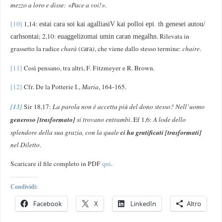
mezzo a loro e disse: «Pace a voi!»
.
[10]
1,14:
estai cara soi kai agalliasiV kai polloi epi. th genesei autou/
; 2,10:
. Rilevata in
carhsontai
euaggelizomai umin caran megalhn
grassetto la radice
charà
(
)
, che viene dallo stesso termine:
chaire
.
cara
[11]
Così pensano, tra altri, F. Fitzmeyer e R. Brown.
[12]
Cfr. De la Potterie I.,
Maria
, 164-165.
[13]
Sir 18,17:
La parola non è accetta più del dono stesso? Nell’uomo
generoso [trasformato]
si trovano entrambi
. Ef 1,6:
A lode dello
ci ha gratificati
[trasformati]
splendore della sua grazia, con la quale
nel Diletto
.
Scaricare il file completo in PDF
qui
.
Condividi:
Facebook
X
LinkedIn
Altro