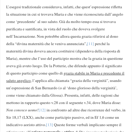
L’esegesi tradizionale considerava, infatti, che quest’espressione rifletta
la situazione in cui si trovava Maria e che viene riconosciuta dall’angelo
come ‘precedente’ al suo saluto. Già da molto tempo essa si trovava
purificata e santificata, in vista del ruolo che doveva svolgere
nell’Incarnazione. Non potrebbe allora questa grazia riferirsi al dono
della “divina maternità che le veniva annunciata”,
[11]
perché la
maternità divina doveva ancora costituirsi (dipendeva della risposta di
Maria), mentre che l’uso del participio mostra che la grazia in questione
aveva già avuto luogo. De la Potterie, che difende appunto il significato
di questo participio come quello di
grazia stabile in Maria e precedente il
saluto angelico
, l’applica alla chiamata “grazia della verginità”, usando
un’espressione di San Bernardo (o al ‘dono glorioso della verginità’,
come viene chiamato dalla Glossa). Presenta, infatti, delle ragioni che
mettono in rapporto questo v.28 con il seguente v.34, dove Maria disse:
Non conosco uomo!
[12]
in confronto ad altre due ricorrenze del verbo, in
Sir 18,17 (LXX), anche come participio passivo, ed in Ef 1,6 come un
indicativo aoristo attivo.
[13]
Queste forme verbali implicano sempre il