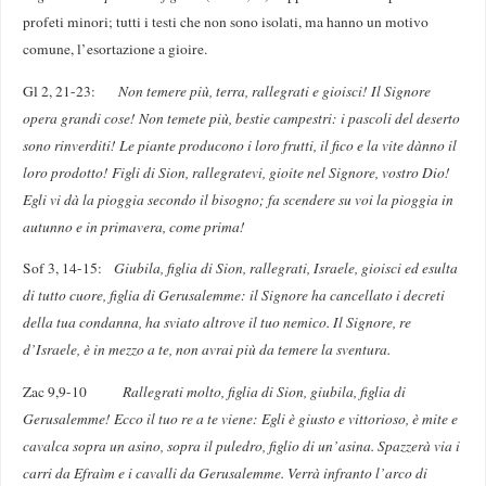
profeti minori; tutti i testi che non sono isolati, ma hanno un motivo
comune, l’esortazione a gioire.
Gl 2, 21-23:
Non temere più, terra, rallegrati e gioisci! Il Signore
opera grandi cose! Non temete più, bestie campestri: i pascoli del deserto
sono rinverditi! Le piante producono i loro frutti, il fico e la vite dànno il
loro prodotto! Figli di Sion, rallegratevi, gioite nel Signore, vostro Dio!
Egli vi dà la pioggia secondo il bisogno; fa scendere su voi la pioggia in
autunno e in primavera, come prima!
Sof 3, 14-15:
Giubila, figlia di Sion, rallegrati, Israele, gioisci ed esulta
di tutto cuore, figlia di Gerusalemme: il Signore ha cancellato i decreti
della tua condanna, ha sviato altrove il tuo nemico. Il Signore, re
d’Israele, è in mezzo a te, non avrai più da temere la sventura.
Zac 9,9-10
Rallegrati molto, figlia di Sion, giubila, figlia di
Gerusalemme! Ecco il tuo re a te viene: Egli è giusto e vittorioso, è mite e
cavalca sopra un asino, sopra il puledro, figlio di un’asina. Spazzerà via i
carri da Efraìm e i cavalli da Gerusalemme. Verrà infranto l’arco di