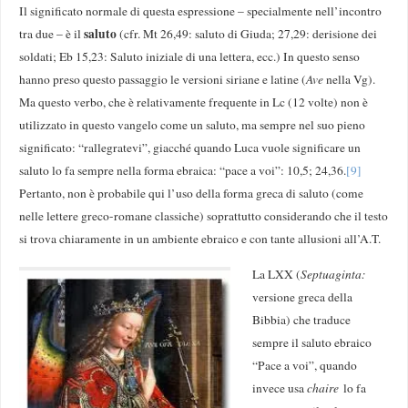
Il significato normale di questa espressione – specialmente nell’incontro
saluto
tra due – è il
(cfr. Mt 26,49: saluto di Giuda; 27,29: derisione dei
soldati; Eb 15,23: Saluto iniziale di una lettera, ecc.) In questo senso
hanno preso questo passaggio le versioni siriane e latine (
Ave
nella Vg).
Ma questo verbo, che è relativamente frequente in Lc (12 volte) non è
utilizzato in questo vangelo come un saluto, ma sempre nel suo pieno
significato: “rallegratevi”, giacché quando Luca vuole significare un
saluto lo fa sempre nella forma ebraica: “pace a voi”: 10,5; 24,36.
[9]
Pertanto, non è probabile qui l’uso della forma greca di saluto (come
nelle lettere greco-romane classiche) soprattutto considerando che il testo
si trova chiaramente in un ambiente ebraico e con tante allusioni all’A.T.
La LXX (
Septuaginta:
versione greca della
Bibbia) che traduce
sempre il saluto ebraico
“Pace a voi”, quando
invece usa
chaire
lo fa