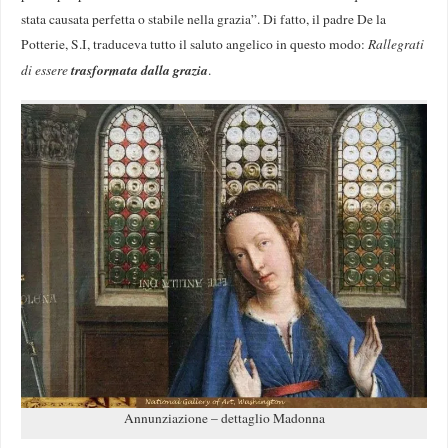
stata causata perfetta o stabile nella grazia”. Di fatto, il padre De la
Potterie, S.I, traduceva tutto il saluto angelico in questo modo:
Rallegrati
trasformata dalla grazia
di essere
.
Annunziazione – dettaglio Madonna