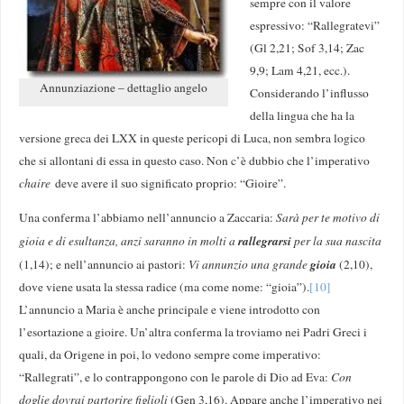
sempre con il valore
espressivo: “Rallegratevi”
(Gl 2,21; Sof 3,14; Zac
9,9; Lam 4,21, ecc.).
Annunziazione – dettaglio angelo
Considerando l’influsso
della lingua che ha la
versione greca dei LXX in queste pericopi di Luca, non sembra logico
che si allontani di essa in questo caso. Non c’è dubbio che l’imperativo
chaire
deve avere il suo significato proprio: “Gioire”.
Una conferma l’abbiamo nell’annuncio a Zaccaria:
Sarà per te motivo di
rallegrarsi
gioia e di esultanza, anzi saranno in molti a
per la sua nascita
gioia
(1,14); e nell’annuncio ai pastori:
Vi annunzio una grande
(2,10),
dove viene usata la stessa radice (ma come nome: “gioia”).
[10]
L’annuncio a Maria è anche principale e viene introdotto con
l’esortazione a gioire. Un’altra conferma la troviamo nei Padri Greci i
quali, da Origene in poi, lo vedono sempre come imperativo:
“Rallegrati”, e lo contrappongono con le parole di Dio ad Eva:
Con
doglie dovrai partorire figlioli
(Gen 3,16). Appare anche l’imperativo nei