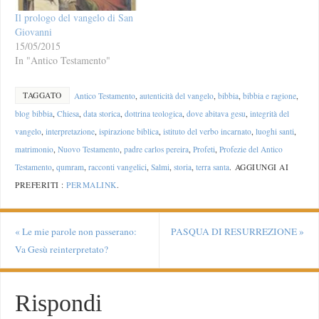
Il prologo del vangelo di San
Giovanni
15/05/2015
In "Antico Testamento"
TAGGATO
Antico Testamento
,
autenticità del vangelo
,
bibbia
,
bibbia e ragione
,
blog bibbia
,
Chiesa
,
data storica
,
dottrina teologica
,
dove abitava gesu
,
integrità del
vangelo
,
interpretazione
,
ispirazione biblica
,
istituto del verbo incarnato
,
luoghi santi
,
matrimonio
,
Nuovo Testamento
,
padre carlos pereira
,
Profeti
,
Profezie del Antico
Testamento
,
qumram
,
racconti vangelici
,
Salmi
,
storia
,
terra santa
.
AGGIUNGI AI
PREFERITI :
PERMALINK
.
«
Le mie parole non passerano:
PASQUA DI RESURREZIONE
»
Va Gesù reinterpretato?
Rispondi