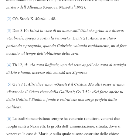
mistero dell’Alleanza
(Genova, Marietti
1992).
2
[2]
Cfr. Stock K,
Maria …
48
.
[3]
Dan 8,16:
Intesi la voce di un uomo sull’Ulai che gridava e diceva:
«Gabriele, spiega a costui la visione!»
; Dan 9,21:
Ancora io stavo
parlando e pregando, quando Gabriele, volando rapidamente, mi si fece
accanto, al tempo dell’oblazione della sera
.
[4]
Tb 12,15:
«
Io sono Raffaele, uno dei sette angeli che sono al servizio
di Dio e hanno accesso alla maestà del Signore»
.
[5]
Gv 7,41:
Altri dicevano: «Questi è il Cristo». Ma altri osservavano:
«Forse che il Cristo viene dalla Galilea?
; Gv 7,52:
«Sei forse anche tu
della Galilea? Studia a fondo e vedrai che non sorge profeta dalla
Galilea»
.
[6]
La tradizione cristiana sempre ha venerato (e tuttora venera) due
luoghi santi a Nazareth: la grotta dell’annunciazione, situata, dove si
venerava la casa di Maria, e sulla quale si sono costruite delle chiese