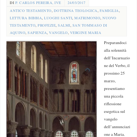
DI
P. CARLOS PEREIRA, IVE
24/03/2017
ANTICO TESTAMENTO
,
DOTTRINA TEOLOGICA
,
FAMIGLIA
,
LETTURA BIBBIA
,
LUOGHI SANTI
,
MATRIMONIO
,
NUOVO
TESTAMENTO
,
PROFEZIE
,
SALMI
,
SAN TOMMASO DI
AQUINO
,
SAPIENZA
,
VANGELO
,
VERGINE MARIA
Preparandoci
alla solennità
dell’Incarnazio
ne del Verbo, il
prossimo 25
marzo,
presentiamo
una piccola
riflessione
esegetica sul
vangelo
dell’annunciazi
one a Maria.