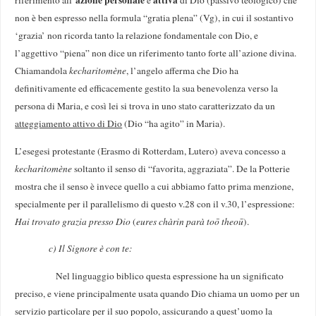
azione personale
attiva
riferimento all’
e
di Dio (passivo teologico) che
non è ben espresso nella formula “gratia plena” (Vg), in cui il sostantivo
‘grazia’ non ricorda tanto la relazione fondamentale con Dio, e
l’aggettivo “piena” non dice un riferimento tanto forte all’azione divina.
Chiamandola
kecharitomène
, l’angelo afferma che Dio ha
definitivamente ed efficacemente gestito la sua benevolenza verso la
persona di Maria, e così lei si trova in uno stato caratterizzato da un
atteggiamento attivo di Dio
(Dio “ha agito” in Maria).
L’esegesi protestante (Erasmo di Rotterdam, Lutero) aveva concesso a
kecharitomène
soltanto il senso di “favorita, aggraziata”. De la Potterie
mostra che il senso è invece quello a cui abbiamo fatto prima menzione,
specialmente per il parallelismo di questo v.28 con il v.30, l’espressione:
Hai trovato grazia presso Dio
(
eures chàrin parà toō theoū
).
c) Il Signore è con te:
Nel linguaggio biblico questa espressione ha un significato
preciso, e viene principalmente usata quando Dio chiama un uomo per un
servizio particolare per il suo popolo, assicurando a quest’uomo la