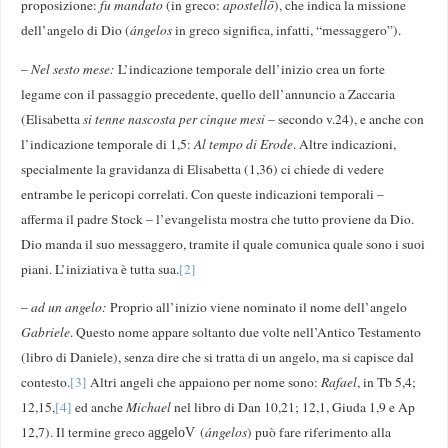
proposizione:
fu mandato
(in greco:
apostellō
), che indica la missione
dell’angelo di Dio (
ángelos
in greco significa, infatti, “messaggero”).
–
Nel sesto mese:
L’indicazione temporale dell’inizio crea un forte
legame con il passaggio precedente, quello dell’annuncio a Zaccaria
(Elisabetta
si tenne nascosta per cinque mesi
– secondo v.24), e anche con
l’indicazione temporale di 1,5:
Al tempo di Erode
. Altre indicazioni,
specialmente la gravidanza di Elisabetta (1,36) ci chiede di vedere
entrambe le pericopi correlati. Con queste indicazioni temporali –
afferma il padre Stock – l’evangelista mostra che tutto proviene da Dio.
Dio manda il suo messaggero, tramite il quale comunica quale sono i suoi
piani. L’iniziativa è tutta sua.
[2]
–
ad un angelo:
Proprio all’inizio viene nominato il nome dell’angelo
Gabriele
. Questo nome appare soltanto due volte nell’Antico Testamento
(libro di Daniele), senza dire che si tratta di un angelo, ma si capisce dal
contesto.
[3]
Altri angeli che appaiono per nome sono:
Rafael
, in Tb 5,4;
12,15,
[4]
ed anche
Michael
nel libro di Dan 10,21; 12,1, Giuda 1,9 e Ap
12,7). Il termine greco
(
ángelos
) può fare riferimento alla
aggeloV