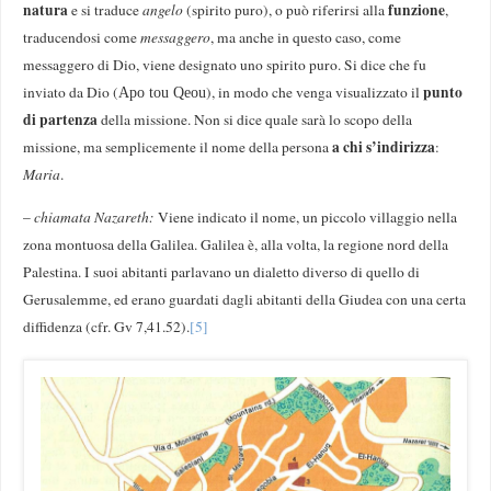
natura
funzione
e si traduce
angelo
(spirito puro), o può riferirsi alla
,
traducendosi come
messaggero
, ma anche in questo caso, come
messaggero di Dio, viene designato uno spirito puro. Si dice che fu
punto
inviato da Dio (
), in modo che venga visualizzato il
Apo tou Qeou
di partenza
della missione. Non si dice quale sarà lo scopo della
a chi s’indirizza
missione, ma semplicemente il nome della persona
:
Maria
.
–
chiamata Nazareth:
Viene indicato il nome, un piccolo villaggio nella
zona montuosa della Galilea. Galilea è, alla volta, la regione nord della
Palestina. I suoi abitanti parlavano un dialetto diverso di quello di
Gerusalemme, ed erano guardati dagli abitanti della Giudea con una certa
diffidenza (cfr. Gv 7,41.52).
[5]