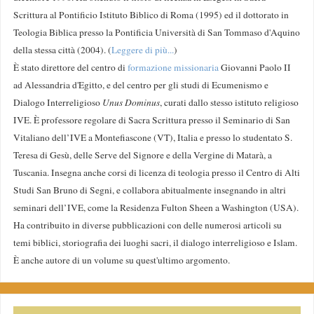
Scrittura al Pontificio Istituto Biblico di Roma (1995) ed il dottorato in
Teologia Biblica presso la Pontificia Università di San Tommaso d'Aquino
della stessa città (2004). (
Leggere di più...
)
È stato direttore del centro di
formazione missionaria
Giovanni Paolo II
ad Alessandria d'Egitto, e del centro per gli studi di Ecumenismo e
Dialogo Interreligioso
Unus Dominus
, curati dallo stesso istituto religioso
IVE. È professore regolare di Sacra Scrittura presso il Seminario di San
Vitaliano dell’IVE a Montefiascone (VT), Italia e presso lo studentato S.
Teresa di Gesù, delle Serve del Signore e della Vergine di Matarà, a
Tuscania. Insegna anche corsi di licenza di teologia presso il Centro di Alti
Studi San Bruno di Segni, e collabora abitualmente insegnando in altri
seminari dell’IVE, come la Residenza Fulton Sheen a Washington (USA).
Ha contribuito in diverse pubblicazioni con delle numerosi articoli su
temi biblici, storiografia dei luoghi sacri, il dialogo interreligioso e Islam.
È anche autore di un volume su quest'ultimo argomento.