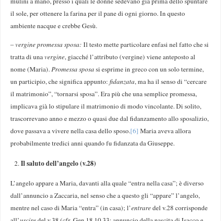
mulini a mano, presso i quali le donne sedevano già prima dello spuntare
il sole, per ottenere la farina per il pane di ogni giorno. In questo
ambiente nacque e crebbe Gesù.
–
vergine promessa sposa:
Il testo mette particolare enfasi nel fatto che si
tratta di una
vergine
, giacché l’attributo (vergine) viene anteposto al
nome (Maria).
Promessa sposa
si esprime in greco con un solo termine,
un participio, che significa appunto:
fidanzata
, ma ha il senso di “cercare
il matrimonio”, “tornarsi sposa”. Era più che una semplice promessa,
implicava già lo stipulare il matrimonio di modo vincolante. Di solito,
trascorrevano anno e mezzo o quasi due dal fidanzamento allo sposalizio,
dove passava a vivere nella casa dello sposo.
[6]
Maria aveva allora
probabilmente tredici anni quando fu fidanzata da Giuseppe.
Il saluto dell’angelo (v.28)
L’angelo appare a Maria, davanti alla quale “entra nella casa”; è diverso
dall’annuncio a Zaccaria, nel senso che a questo gli “appare” l’angelo,
mentre nel caso di Maria “entra” (in casa); l’
entrare
del v.28 corrisponde
all’
uscire
del v.38 (cfr. Gen 18,10.33: annuncio della nascita di Isacco e