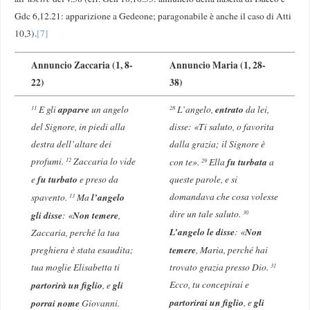
Gdc 6,12.21: apparizione a Gedeone; paragonabile è anche il caso di Atti
10,3).
[7]
Annuncio Zaccaria (1, 8-
Annuncio Maria (1, 28-
22)
38)
apparve
entrato
E gli
un angelo
L’angelo,
da lei,
11
28
del Signore, in piedi alla
disse: «Ti saluto, o favorita
destra dell’altare dei
dalla grazia; il Signore è
profumi.
Zaccaria lo vide
fu turbata
con te».
Ella
a
12
29
fu turbato
e
e preso da
queste parole, e si
l’angelo
domandava che cosa volesse
spavento.
Ma
13
dire un tale saluto.
gli disse
Non temere
30
: «
,
L’angelo le disse
Non
: «
Zaccaria, perché la tua
temere
preghiera è stata esaudita;
, Maria, perché hai
tua moglie Elisabetta ti
trovato grazia presso Dio.
31
partorirà un figlio
gli
Ecco, tu concepirai e
, e
partorirai un figlio
gli
porrai nome
, e
Giovanni.