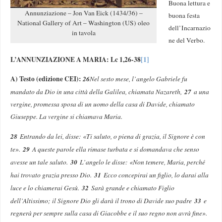
Buona lettura e
Annunziazione – Jon Van Eick (1434/36) –
buona festa
National Gallery of Art – Washington (US) oleo
dell’Incarnazio
in tavola
ne del Verbo.
L’ANNUNZIAZIONE A MARIA: Lc 1,26-38
[1]
A) Testo (edizione CEI):
26
Nel sesto mese, l’angelo Gabriele fu
27
mandato da Dio in una città della Galilea, chiamata Nazareth,
a una
vergine, promessa sposa di un uomo della casa di Davide, chiamato
Giuseppe. La vergine si chiamava Maria.
28
Entrando da lei, disse: «Ti saluto, o piena di grazia, il Signore è con
29
te».
A queste parole ella rimase turbata e si domandava che senso
30
avesse un tale saluto.
L’angelo le disse: «Non temere, Maria, perché
31
hai trovato grazia presso Dio.
Ecco concepirai un figlio, lo darai alla
32
luce e lo chiamerai Gesù.
Sarà grande e chiamato Figlio
33
dell’Altissimo; il Signore Dio gli darà il trono di Davide suo padre
e
regnerà per sempre sulla casa di Giacobbe e il suo regno non avrà fine».