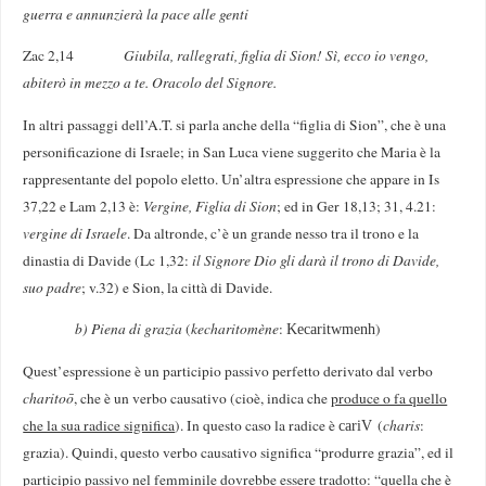
guerra e annunzierà la pace alle genti
Zac 2,14
Giubila, rallegrati, figlia di Sion! Sì, ecco io vengo,
abiterò in mezzo a te. Oracolo del Signore.
In altri passaggi dell’A.T. si parla anche della “figlia di Sion”, che è una
personificazione di Israele; in San Luca viene suggerito che Maria è la
rappresentante del popolo eletto. Un’altra espressione che appare in Is
37,22 e Lam 2,13 è:
Vergine, Figlia di Sion
; ed in Ger 18,13; 31, 4.21:
vergine di Israele
. Da altronde, c’è un grande nesso tra il trono e la
dinastia di Davide (Lc 1,32:
il Signore Dio gli darà il trono di Davide,
suo padre
; v.32) e Sion, la città di Davide.
b) Piena di grazia
(
kecharitomène
:
)
Kecaritwmenh
Quest’espressione è un participio passivo perfetto derivato dal verbo
charitoō
, che è un verbo causativo (cioè, indica che
produce o fa quello
che la sua radice significa
). In questo caso la radice è
(
charis
:
cariV
grazia). Quindi, questo verbo causativo significa “produrre grazia”, ed il
participio passivo nel femminile dovrebbe essere tradotto: “quella che è