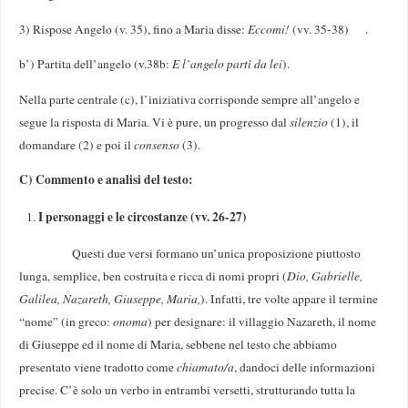
3) Rispose Angelo (v. 35), fino a Maria disse:
Eccomi!
(vv. 35-38) .
b’) Partita dell’angelo (v.38b:
E l’angelo partì da lei
).
Nella parte centrale (c), l’iniziativa corrisponde sempre all’angelo e
segue la risposta di Maria. Vi è pure, un progresso dal
silenzio
(1), il
domandare (2) e poi il
consenso
(3).
C) Commento e analisi del testo:
I personaggi e le circostanze (vv. 26-27)
Questi due versi formano un’unica proposizione piuttosto
lunga, semplice, ben costruita e ricca di nomi propri (
Dio, Gabrielle,
Galilea, Nazareth, Giuseppe, Maria,
). Infatti, tre volte appare il termine
“nome” (in greco:
onoma
) per designare: il villaggio Nazareth, il nome
di Giuseppe ed il nome di Maria, sebbene nel testo che abbiamo
presentato viene tradotto come
chiamato/a
, dandoci delle informazioni
precise. C’è solo un verbo in entrambi versetti, strutturando tutta la