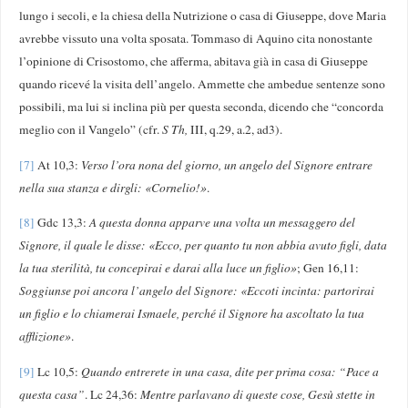
lungo i secoli, e la chiesa della Nutrizione o casa di Giuseppe, dove Maria
avrebbe vissuto una volta sposata. Tommaso di Aquino cita nonostante
l’opinione di Crisostomo, che afferma, abitava già in casa di Giuseppe
quando ricevé la visita dell’angelo. Ammette che ambedue sentenze sono
possibili, ma lui si inclina più per questa seconda, dicendo che “concorda
meglio con il Vangelo” (cfr.
S Th,
III, q.29, a.2, ad3).
[7]
At 10,3:
Verso l’ora nona del giorno, un angelo del Signore entrare
nella sua stanza e dirgli: «Cornelio!»
.
[8]
Gdc 13,3:
A questa donna apparve una volta un messaggero del
Signore, il quale le disse: «Ecco, per quanto tu non abbia avuto figli, data
la tua sterilità, tu concepirai e darai alla luce un figlio
»
; Gen 16,11:
Soggiunse poi ancora l’angelo del Signore: «Eccoti incinta: partorirai
un figlio e lo chiamerai Ismaele, perché il Signore ha ascoltato la tua
afflizione
»
.
[9]
Lc 10,5:
Quando entrerete in una casa, dite per prima cosa: “Pace a
questa casa”
. Lc 24,36:
Mentre parlavano di queste cose, Gesù stette in