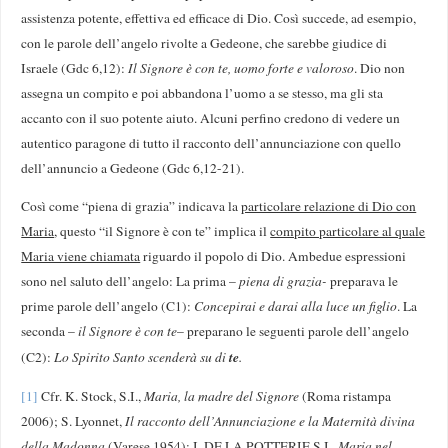
assistenza potente, effettiva ed efficace di Dio. Così succede, ad esempio,
con le parole dell’angelo rivolte a Gedeone, che sarebbe giudice di
Israele (Gdc 6,12):
Il Signore è con te, uomo forte e valoroso
. Dio non
assegna un compito e poi abbandona l’uomo a se stesso, ma gli sta
accanto con il suo potente aiuto. Alcuni perfino credono di vedere un
autentico paragone di tutto il racconto dell’annunciazione con quello
dell’annuncio a Gedeone (Gdc 6,12-21).
Così come “piena di grazia” indicava la
particolare relazione di Dio con
Maria
, questo “il Signore è con te” implica il
compito particolare al quale
Maria viene chiamata
riguardo il popolo di Dio. Ambedue espressioni
sono nel saluto dell’angelo: La prima –
piena di grazia-
preparava le
prime parole dell’angelo (C1):
Concepirai e darai alla luce un figlio
. La
seconda –
il Signore è con te
– preparano le seguenti parole dell’angelo
te
(C2):
Lo Spirito Santo scenderà su di
.
[1]
Cfr. K. Stock, S.I.,
Maria, la madre del Signore
(Roma ristampa
2006); S. Lyonnet,
Il racconto dell’Annunciazione e la Maternità divina
della Madonna
(Varese 1954); I. DE LA POTTERIE S.I.,
Maria nel