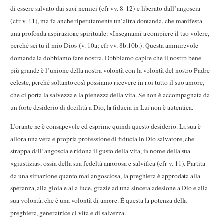
di essere salvato dai suoi nemici (cfr vv. 8-12) e liberato dall’angoscia
(cfr v. 11), ma fa anche ripetutamente un’altra domanda, che manifesta
una profonda aspirazione spirituale: «Insegnami a compiere il tuo volere,
perché sei tu il mio Dio» (v. 10a; cfr vv. 8b.10b.). Questa ammirevole
domanda la dobbiamo fare nostra. Dobbiamo capire che il nostro bene
più grande è l’unione della nostra volontà con la volontà del nostro Padre
celeste, perché soltanto così possiamo ricevere in noi tutto il suo amore,
che ci porta la salvezza e la pienezza della vita. Se non è accompagnata da
un forte desiderio di docilità a Dio, la fiducia in Lui non è autentica.
L’orante ne è consapevole ed esprime quindi questo desiderio. La sua è
allora una vera e propria professione di fiducia in Dio salvatore, che
strappa dall’angoscia e ridona il gusto della vita, in nome della sua
«giustizia», ossia della sua fedeltà amorosa e salvifica (cfr v. 11). Partita
da una situazione quanto mai angosciosa, la preghiera è approdata alla
speranza, alla gioia e alla luce, grazie ad una sincera adesione a Dio e alla
sua volontà, che è una volontà di amore. È questa la potenza della
preghiera, generatrice di vita e di salvezza.