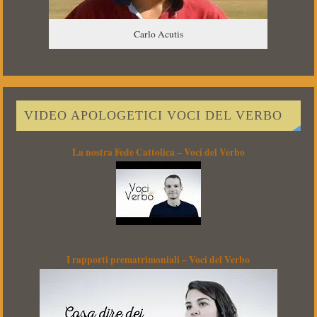
Carlo Acutis
VIDEO APOLOGETICI VOCI DEL VERBO
La nostra Fede Cattolica – Voci del Verbo
I rapporti prematrimoniali – Voci del Verbo