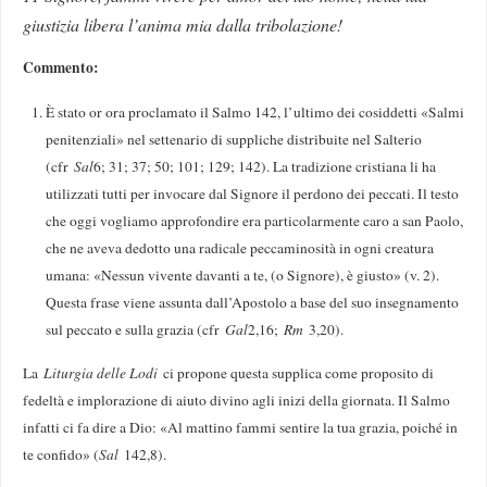
giustizia libera l’anima mia dalla tribolazione!
Commento:
È stato or ora proclamato il Salmo 142, l’ultimo dei cosiddetti «Salmi
penitenziali» nel settenario di suppliche distribuite nel Salterio
(cfr
Sal
6; 31; 37; 50; 101; 129; 142). La tradizione cristiana li ha
utilizzati tutti per invocare dal Signore il perdono dei peccati. Il testo
che oggi vogliamo approfondire era particolarmente caro a san Paolo,
che ne aveva dedotto una radicale peccaminosità in ogni creatura
umana: «Nessun vivente davanti a te, (o Signore), è giusto» (v. 2).
Questa frase viene assunta dall’Apostolo a base del suo insegnamento
sul peccato e sulla grazia (cfr
Gal
2,16;
Rm
3,20).
La
Liturgia delle Lodi
ci propone questa supplica come proposito di
fedeltà e implorazione di aiuto divino agli inizi della giornata. Il Salmo
infatti ci fa dire a Dio: «Al mattino fammi sentire la tua grazia, poiché in
te confido» (
Sal
142,8).