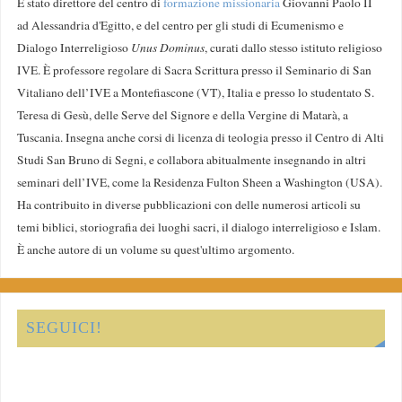
È stato direttore del centro di
formazione missionaria
Giovanni Paolo II
ad Alessandria d'Egitto, e del centro per gli studi di Ecumenismo e
Dialogo Interreligioso
Unus Dominus
, curati dallo stesso istituto religioso
IVE. È professore regolare di Sacra Scrittura presso il Seminario di San
Vitaliano dell’IVE a Montefiascone (VT), Italia e presso lo studentato S.
Teresa di Gesù, delle Serve del Signore e della Vergine di Matarà, a
Tuscania. Insegna anche corsi di licenza di teologia presso il Centro di Alti
Studi San Bruno di Segni, e collabora abitualmente insegnando in altri
seminari dell’IVE, come la Residenza Fulton Sheen a Washington (USA).
Ha contribuito in diverse pubblicazioni con delle numerosi articoli su
temi biblici, storiografia dei luoghi sacri, il dialogo interreligioso e Islam.
È anche autore di un volume su quest'ultimo argomento.
SEGUICI!