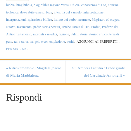
bibbia
,
blog bibbia
,
blog bibbia ragione verita
,
Chiesa
,
conoscenza di Dio
,
dottrina
teologica
,
dove abitava gesu
,
fede
,
integrità del vangelo
,
interpretazione
,
interpretazioni
,
ispirazione biblica
,
istituto del verbo incarnato
,
Magistero ed esegesi
,
Nuovo Testamento
,
padre carlos pereira
,
Perché Parola di Dio
,
Profeti
,
Profezie del
Antico Testamento
,
racconti vangelici
,
ragione
,
Salmi
,
storia
,
storico critico
,
terra di
gesu
,
terra santa
,
vangelo e contemplazione
,
verità
.
AGGIUNGI AI PREFERITI :
PERMALINK
.
«
Ritrovamento di Magdala, paese
Su Amoris Laetitia : Linee guide
di Maria Maddalena
del Cardinale Antonelli
»
Rispondi