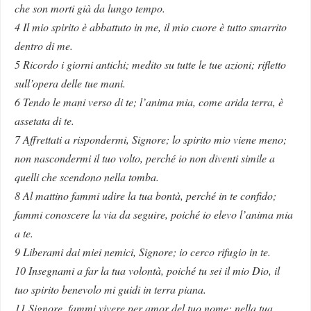
che son morti già da lungo tempo.
4 Il mio spirito è abbattuto in me, il mio cuore è tutto smarrito
dentro di me.
5 Ricordo i giorni antichi; medito su tutte le tue azioni; rifletto
sull’opera delle tue mani.
6 Tendo le mani verso di te; l’anima mia, come arida terra, è
assetata di te.
7 Affrettati a rispondermi, Signore; lo spirito mio viene meno;
non nascondermi il tuo volto, perché io non diventi simile a
quelli che scendono nella tomba.
8 Al mattino fammi udire la tua bontà, perché in te confido;
fammi conoscere la via da seguire, poiché io elevo l’anima mia
a te.
9 Liberami dai miei nemici, Signore; io cerco rifugio in te.
10 Insegnami a far la tua volontà, poiché tu sei il mio Dio, il
tuo spirito benevolo mi guidi in terra piana.
11 Signore, fammi vivere per amor del tuo nome; nella tua