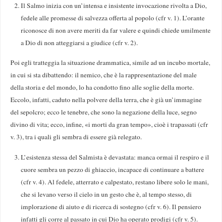
Il Salmo inizia con un’intensa e insistente invocazione rivolta a Dio,
fedele alle promesse di salvezza offerta al popolo (cfr v. 1). L’orante
riconosce di non avere meriti da far valere e quindi chiede umilmente
a Dio di non atteggiarsi a giudice (cfr v. 2).
Poi egli tratteggia la situazione drammatica, simile ad un incubo mortale,
in cui si sta dibattendo: il nemico, che è la rappresentazione del male
della storia e del mondo, lo ha condotto fino alle soglie della morte.
Eccolo, infatti, caduto nella polvere della terra, che è già un’immagine
del sepolcro; ecco le tenebre, che sono la negazione della luce, segno
divino di vita; ecco, infine, «i morti da gran tempo», cioè i trapassati (cfr
v. 3), tra i quali gli sembra di essere già relegato.
L’esistenza stessa del Salmista è devastata: manca ormai il respiro e il
cuore sembra un pezzo di ghiaccio, incapace di continuare a battere
(cfr v. 4). Al fedele, atterrato e calpestato, restano libere solo le mani,
che si levano verso il cielo in un gesto che è, al tempo stesso, di
implorazione di aiuto e di ricerca di sostegno (cfr v. 6). Il pensiero
infatti gli corre al passato in cui Dio ha operato prodigi (cfr v. 5).