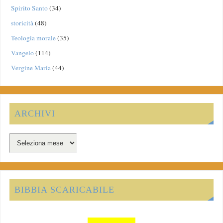
Spirito Santo
(34)
storicità
(48)
Teologia morale
(35)
Vangelo
(114)
Vergine Maria
(44)
ARCHIVI
BIBBIA SCARICABILE