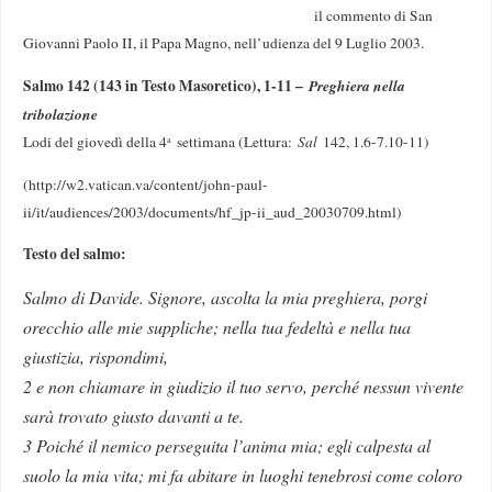
il commento di San
Giovanni Paolo II, il Papa Magno, nell’udienza del 9 Luglio 2003.
Salmo 142 (143 in Testo Masoretico), 1-11
–
Preghiera nella
tribolazione
Lodi del giovedì della 4
settimana (Lettura:
Sal
142, 1.6-7.10-11)
a
(http://w2.vatican.va/content/john-paul-
ii/it/audiences/2003/documents/hf_jp-ii_aud_20030709.html)
Testo del salmo:
Salmo di Davide. Signore, ascolta la mia preghiera, porgi
orecchio alle mie suppliche; nella tua fedeltà e nella tua
giustizia, rispondimi,
2 e non chiamare in giudizio il tuo servo, perché nessun vivente
sarà trovato giusto davanti a te.
3 Poiché il nemico perseguita l’anima mia; egli calpesta al
suolo la mia vita; mi fa abitare in luoghi tenebrosi come coloro