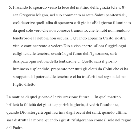
Fissando lo sguardo verso la luce del mattino della grazia (cfr v. 8)
san Gregorio Magno, nel suo commento ai sette Salmi penitenziali,
così descrive quell’alba di speranza e di gioia: «È il giorno illuminato
da quel sole vero che non conosce tramonto, che le nubi non rendono
tenebroso e la nebbia non oscura… Quando apparirà Cristo, nostra
vita, e cominceremo a vedere Dio a viso aperto, allora fuggirà ogni
caligine delle tenebre, svanirà ogni fumo dell’ignoranza, sarà
dissipata ogni nebbia della tentazione… Quello sarà il giorno
luminoso e splendido, preparato per tutti gli eletti da Colui che ci ha
strappato dal potere delle tenebre e ci ha trasferiti nel regno del suo
Figlio diletto.
La mattina di quel giorno è la risurrezione futura… In quel mattino
brillerà la felicità dei giusti, apparirà la gloria, si vedrà l’esultanza,
quando Dio astergerà ogni lacrima dagli occhi dei santi, quando ultima
sarà distrutta la morte, quando i giusti rifulgeranno come il sole nel regno
del Padre.