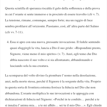
Questa scintilla di speranza riscalda il gelo della sofferenza e della prova
in cui l’orante si sente immerso e in procinto di essere travolto (cfr v. 7).
La tensione, rimane, comunque, sempre forte; ma un raggio di luce
sembra profilarsi all’orizzonte. Passiamo, così, all’altra parte del Salmo
(cfr vv. 7-11).
Essa si apre con una nuova, pressante invocazione. Il fedele sentendo
quasi sfuggirgli la vita, lancia a Dio il suo grido: «Rispondimi presto,
Signore, viene meno il mio spirito» (v. 7). Anzi, egli teme che Dio
abbia nascosto il suo volto e si sia allontanato, abbandonando e
lasciando sola la sua creatura.
La scomparsa del volto divino fa piombare l’uomo nella desolazione,
anzi, nella morte stessa, perché il Signore è la sorgente della vita. Proprio
in questa sorta di frontiera estrema fiorisce la fiducia nel Dio che non
abbandona. L’orante moltiplica le sue invocazioni e le appoggia con
dichiarazioni di fiducia nel Signore: «Poiché in te confido… perché a te
si innalza l’anima mia… a te mi affido… sei tu il mio Dio…». Egli chiede