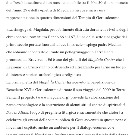
di affreschi e sculture, di un mosaico databile tra il 40 e 50, di una moneta
dell’anno 29 e della «pietra di Magdala » su cui è incisa una
rappresentazione in quattro dimensioni del Tempio di Gerusalemme.
«La sinagoga di Magdala, probabilmente distrutta durante la rivolta degli
ebrei contro i romani tra l’anno 66 e il 67, è una delle sette sinagoghe del
primo secolo portate finora alla luce in Israele – spiega padre Meehan,
che abbiamo incontrato durante un pellegrinaggio in Terra Santa
promosso da Brevivet –. Ed è uno dei gioielli del
Magdala Center
che i
Legionari di Cristo stanno costruendo ed attrezzando per farne un luogo
di interesse storico, archeologico e religioso».
La prima pietra del
Magdala Center
ha ricevuto la benedizione di
Benedetto XVI a Gerusalemme durante il suo viaggio del 2009 in Terra
Santa. Il progetto (www.magdala.org) prevede la valorizzazione del
parco archeologico e la costruzione di alcuni siti: il centro di spiritualità
Duc in Altum,
luogo di preghiera liturgica e sacramentale che aiuterà a
celebrare gli eventi della vita pubblica di Gesù avvenuti in questa zona e
in cui sarà ospitato anche un ambiente per il dialogo ecumenico e
interreligioso; il
Magdalena Institute
per sottolineare il ruolo della donna