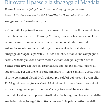
Ritrovato il paese e la sinagoga di Magdala
Fonte: L’avvenire (
Magdala ritrova la sinagoga «amata» da
Gesù; http://www.avvenire.it/Chiesa/Pagine/Magdala-ritrova-la-
sinagoga-amata-da-Ges-.aspx
)
«Ricordati che potresti avere appena messo i piedi dove li ha messi Gesù
duemila anni fa». Padre Timothy Meehan, il sacerdote americano che mi
accompagna, pronuncia queste parole con un misto di ironia e di
solennità, mentre usciamo dallo spazio riservato che custodisce la
sinagoga di Magdala, portata alla luce nel 2009 durante una campagna di
scavi archeologici e che da tre mesi è visitabile da pellegrini e turisti.
Siamo sulle rive del lago di Tiberiade, in uno dei luoghi più carichi di
suggestione per chi viene in pellegrinaggio in Terra Santa. In questa zona
si sono consumati alcuni degli episodi più celebri dei racconti evangelici.
Di Magdala era originaria Maria Maddalena, la donna da cui, secondo il
racconto degli evangelisti Luca e Marco, Gesù avrebbe scacciato i
demoni che si erano impossessato di lei e che in seguito divenne una delle
sue fedelissime, lo seguì fin sotto la croce e fu la prima testimone della