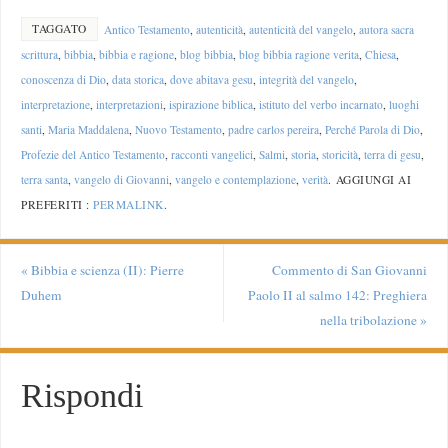
TAGGATO
Antico Testamento
,
autenticità
,
autenticità del vangelo
,
autora sacra
scrittura
,
bibbia
,
bibbia e ragione
,
blog bibbia
,
blog bibbia ragione verita
,
Chiesa
,
conoscenza di Dio
,
data storica
,
dove abitava gesu
,
integrità del vangelo
,
interpretazione
,
interpretazioni
,
ispirazione biblica
,
istituto del verbo incarnato
,
luoghi
santi
,
Maria Maddalena
,
Nuovo Testamento
,
padre carlos pereira
,
Perché Parola di Dio
,
Profezie del Antico Testamento
,
racconti vangelici
,
Salmi
,
storia
,
storicità
,
terra di gesu
,
terra santa
,
vangelo di Giovanni
,
vangelo e contemplazione
,
verità
.
AGGIUNGI AI
PREFERITI :
PERMALINK
.
«
Bibbia e scienza (II): Pierre
Commento di San Giovanni
Duhem
Paolo II al salmo 142: Preghiera
nella tribolazione
»
Rispondi