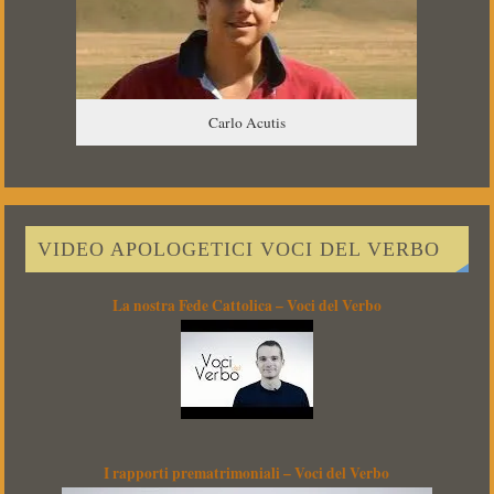
Carlo Acutis
VIDEO APOLOGETICI VOCI DEL VERBO
La nostra Fede Cattolica – Voci del Verbo
I rapporti prematrimoniali – Voci del Verbo