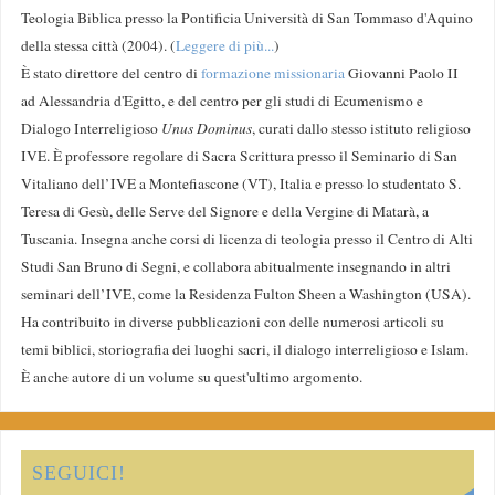
Teologia Biblica presso la Pontificia Università di San Tommaso d'Aquino
della stessa città (2004). (
Leggere di più...
)
È stato direttore del centro di
formazione missionaria
Giovanni Paolo II
ad Alessandria d'Egitto, e del centro per gli studi di Ecumenismo e
Dialogo Interreligioso
Unus Dominus
, curati dallo stesso istituto religioso
IVE. È professore regolare di Sacra Scrittura presso il Seminario di San
Vitaliano dell’IVE a Montefiascone (VT), Italia e presso lo studentato S.
Teresa di Gesù, delle Serve del Signore e della Vergine di Matarà, a
Tuscania. Insegna anche corsi di licenza di teologia presso il Centro di Alti
Studi San Bruno di Segni, e collabora abitualmente insegnando in altri
seminari dell’IVE, come la Residenza Fulton Sheen a Washington (USA).
Ha contribuito in diverse pubblicazioni con delle numerosi articoli su
temi biblici, storiografia dei luoghi sacri, il dialogo interreligioso e Islam.
È anche autore di un volume su quest'ultimo argomento.
SEGUICI!