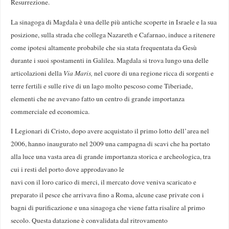
Resurrezione.
La sinagoga di Magdala è una delle più antiche scoperte in Israele e la sua
posizione, sulla strada che collega Nazareth e Cafarnao, induce a ritenere
come ipotesi altamente probabile che sia stata frequentata da Gesù
durante i suoi spostamenti in Galilea. Magdala si trova lungo una delle
articolazioni della
Via Maris,
nel cuore di una regione ricca di sorgenti e
terre fertili e sulle rive di un lago molto pescoso come Tiberiade,
elementi che ne avevano fatto un centro di grande importanza
commerciale ed economica.
I Legionari di Cristo, dopo avere acquistato il primo lotto dell’area nel
2006, hanno inaugurato nel 2009 una campagna di scavi che ha portato
alla luce una vasta area di grande importanza storica e archeologica, tra
cui i resti del porto dove approdavano le
navi con il loro carico di merci, il mercato dove veniva scaricato e
preparato il pesce che arrivava fino a Roma, alcune case private con i
bagni di purificazione e una sinagoga che viene fatta risalire al primo
secolo. Questa datazione è convalidata dal ritrovamento