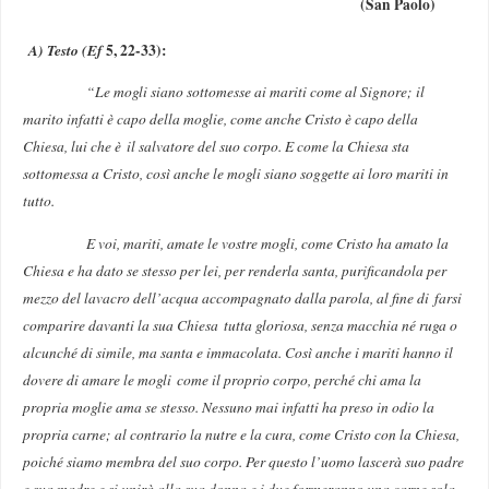
(San Paolo)
A) Testo (Ef
5, 22-33):
“Le mogli siano sottomesse ai mariti come al Signore; il
marito infatti è capo della moglie, come anche Cristo è capo della
Chiesa, lui che è il salvatore del suo corpo. E come la Chiesa sta
sottomessa a Cristo, così anche le mogli siano soggette ai loro mariti in
tutto.
E voi, mariti, amate le vostre mogli, come Cristo ha amato la
Chiesa e ha dato se stesso per lei, per renderla santa, purificandola per
mezzo del lavacro dell’acqua accompagnato dalla parola, al fine di farsi
comparire davanti la sua Chiesa tutta gloriosa, senza macchia né ruga o
alcunché di simile, ma santa e immacolata. Così anche i mariti hanno il
dovere di amare le mogli come il proprio corpo, perché chi ama la
propria moglie ama se stesso. Nessuno mai infatti ha preso in odio la
propria carne; al contrario la nutre e la cura, come Cristo con la Chiesa,
poiché siamo membra del suo corpo. Per questo l’uomo lascerà suo padre
e sua madre e si unirà alla sua donna e i due formeranno una carne sola.