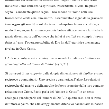
invisibile”, cioè della realtà spirituale, trascendente, divina. In questo
segno – e mediante questo segno – Dio si dona all’uomo nella sua
trascendente verità e nel suo amore. Il sacramento è segno della grazia ed
segno efficace
è un
. Non solo la
indica
ed esprime in modo visibile, a
modo di segno, ma la
produce
, e contribuisce efficacemente a far sì che la
grazia diventi parte dell’uomo, e che in lui si
realizzi
e si compia
l’opera
della salvezza
, l’opera prestabilita da Dio fin dall’eternità e pienamente
rivelata in Gesù Cristo.
L’Autore, rivolgendosi ai coniugi, raccomanda loro di esser “
sottomessi
gli uni agli altri nel timore di Cristo
” (
Ef
5, 21).
Si tratta qui di
un rapporto
dalla doppia dimensione o
di duplice
grado
:
reciproco e comunitario. Uno precisa e caratterizza l’altro. Le relazioni
reciproche del marito e della moglie debbono scaturire dalla loro comune
relazione con Cristo. Paolo parla del “timore di Cristo” in un senso
analogo a quando parla del “timore di Dio”. In questo caso, non si tratta
di timore o paura, che è un atteggiamento difensivo davanti alla minaccia