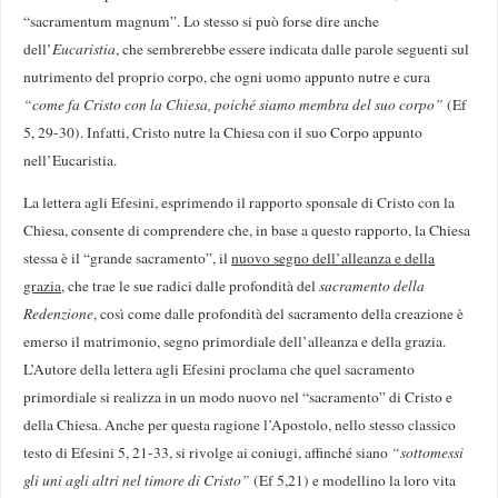
“sacramentum magnum”. Lo stesso si può forse dire anche
dell’
Eucaristia
, che sembrerebbe essere indicata dalle parole seguenti sul
nutrimento del proprio corpo, che ogni uomo appunto nutre e cura
“come fa Cristo con la Chiesa, poiché siamo membra del suo corpo”
(Ef
5, 29-30). Infatti, Cristo nutre la Chiesa con il suo Corpo appunto
nell’Eucaristia.
La lettera agli Efesini, esprimendo il rapporto sponsale di Cristo con la
Chiesa, consente di comprendere che, in base a questo rapporto, la Chiesa
stessa è il “grande sacramento”, il
nuovo segno dell’alleanza e della
grazia
, che trae le sue radici dalle profondità del
sacramento della
Redenzione
, così come dalle profondità del sacramento della creazione è
emerso il matrimonio, segno primordiale dell’alleanza e della grazia.
L’Autore della lettera agli Efesini proclama che quel sacramento
primordiale si realizza in un modo nuovo nel “sacramento” di Cristo e
della Chiesa. Anche per questa ragione l’Apostolo, nello stesso classico
testo di Efesini 5, 21-33, si rivolge ai coniugi, affinché siano
“sottomessi
gli uni agli altri nel timore di Cristo”
(Ef 5,21) e modellino la loro vita