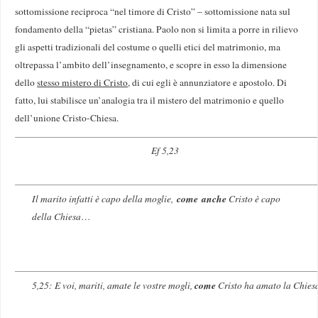
sottomissione reciproca “nel timore di Cristo” – sottomissione nata sul
fondamento della “pietas” cristiana. Paolo non si limita a porre in rilievo
gli aspetti tradizionali del costume o quelli etici del matrimonio, ma
oltrepassa l’ambito dell’insegnamento, e scopre in esso la dimensione
dello
stesso mistero di Cristo
, di cui egli è annunziatore e apostolo. Di
fatto, lui stabilisce un’analogia tra il mistero del matrimonio e quello
dell’unione Cristo-Chiesa.
Ef 5,23
come anche
Il marito infatti è capo della moglie,
Cristo è capo
della Chiesa
…
come
5,25: E voi, mariti, amate le vostre mogli,
Cristo ha amato la Chiesa 