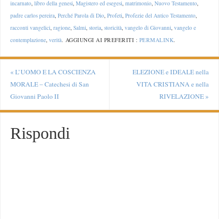
incarnato
,
libro della genesi
,
Magistero ed esegesi
,
matrimonio
,
Nuovo Testamento
,
padre carlos pereira
,
Perché Parola di Dio
,
Profeti
,
Profezie del Antico Testamento
,
racconti vangelici
,
ragione
,
Salmi
,
storia
,
storicità
,
vangelo di Giovanni
,
vangelo e
contemplazione
,
verità
.
AGGIUNGI AI PREFERITI :
PERMALINK
.
«
L’UOMO E LA COSCIENZA
ELEZIONE e IDEALE nella
MORALE – Catechesi di San
VITA CRISTIANA e nella
Giovanni Paolo II
RIVELAZIONE
»
Rispondi