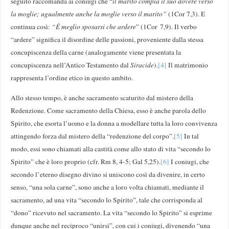
seguito raccomanda ai coniugi che “
il marito compia il suo dovere verso
la moglie; ugualmente anche la moglie verso il marito”
(1Cor 7,3). E
continua così:
“È meglio sposarsi che ardere
” (1Cor
7,9). Il verbo
“ardere” significa il disordine delle passioni, proveniente dalla stessa
concupiscenza della carne (analogamente viene presentata la
concupiscenza nell’Antico Testamento dal
Siracide
).
[4]
Il matrimonio
rappresenta l’ordine etico in questo ambito.
Allo stesso tempo, è anche sacramento scaturito dal mistero della
Redenzione. Come sacramento della Chiesa, esso è anche parola dello
Spirito, che esorta l’uomo e la donna a modellare tutta la loro convivenza
attingendo forza dal mistero della “redenzione del corpo”.
[5]
In tal
modo, essi sono chiamati alla castità come allo stato di vita “secondo lo
Spirito” che è loro proprio (cfr. Rm 8, 4-5; Gal 5,25).
[6]
I coniugi, che
secondo l’eterno disegno divino si uniscono così da divenire, in certo
senso, “una sola carne”, sono anche a loro volta chiamati, mediante il
sacramento, ad una vita “secondo lo Spirito”, tale che corrisponda al
“dono” ricevuto nel sacramento. La vita “secondo lo Spirito” si esprime
dunque anche nel reciproco “unirsi”, con cui i coniugi, divenendo “una