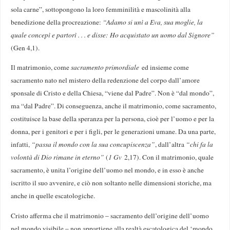
sola carne”, sottopongono la loro femminilità e mascolinità alla
benedizione della procreazione:
“Adamo si unì a Eva, sua moglie, la
quale concepì e partorì . . . e disse: Ho acquistato un uomo dal Signore”
(Gen 4,1).
Il matrimonio, come
sacramento primordiale
ed insieme come
sacramento nato nel mistero della redenzione del corpo dall’amore
sponsale di Cristo e della Chiesa, “viene dal Padre”. Non è “dal mondo”,
ma “dal Padre”. Di conseguenza, anche il matrimonio, come sacramento,
costituisce la base della speranza per la persona, cioè per l’uomo e per la
donna, per i genitori e per i figli, per le generazioni umane. Da una parte,
infatti,
“passa il mondo con la sua concupiscenza”
, dall’altra
“chi fa la
volontà di Dio rimane in eterno”
(
1 Gv
2,17). Con il matrimonio, quale
sacramento, è unita l’origine dell’uomo nel mondo, e in esso è anche
iscritto il suo avvenire, e ciò non soltanto nelle dimensioni storiche, ma
anche in quelle escatologiche.
Cristo afferma che il matrimonio – sacramento dell’origine dell’uomo
nel mondo visibile – non appartiene alla realtà escatologica del ‘mondo