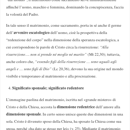
affinché l’uomo, maschio e femmina, dominando la concupiscenza, faccia
la volontà del Padre.
In tale senso il matrimonio, come sacramento, porta in sé anche il germe
avvenire escatologico
dell’
dell’uomo, cioè la prospettiva della
“redenzione del corpo” nella dimensione della speranza escatologica, a
cui corrispondono le parole di Cristo circa la risurrezione:
“Alla
risurrezione…. non si prende né moglie né marito”
(Mt 22,30); tuttavia,
anche coloro che,
“essendo figli della risurrezione … sono uguali agli
angeli e … sono figli di Dio”
(Lc 20,36), devono la sua origine nel mondo
visibile e temporaneo al matrimonio e alla procreazione.
Significato sponsale; significato redentore
L’immagine paolina del matrimonio, iscritta nel «grande mistero» di
dimensione redentrice
Cristo e della Chiesa, accosta la
dell’amore alla
dimensione sponsale
. In certo senso unisce queste due dimensioni in una
sola. Cristo è divenuto sposo della Chiesa, ha sposato la Chiesa come sua
sposa, perché «ha dato se stesso per lei» (v. 25). Mediante il matrimonio