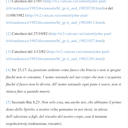
[1]
Catechesi del 27/07 (
http://w2.vatican.va/content/john-paul-
ii/it/audiences/1982/documents/hf_jp-ii_aud_19820728.html
) e del
11/08/1982 (
http://w2.vatican.va/content/john-paul-
ii/it/audiences/1982/documents/hf_jp-ii_aud_19820811.html
).
[2]
Catechesi del 27/10/82 (
http://w2.vatican.va/content/john-paul-
ii/it/audiences/1982/documents/hf_jp-ii_aud_19821027.html
)
[3]
Catechesi del 1/12/82 (
http://w2.vatican.va/content/john-paul-
ii/it/audiences/1982/documents/hf_jp-ii_aud_19821201.html
)
[4]
Sir 23,17:
La passione ardente come fuoco che brucia e non si spegne
finché non si consuma; l’uomo sensuale nel suo corpo che non s’acquieta
finché il fuoco non lo divora. All’uomo sensuale ogni pane è soave, non si
stanca fino a quando muore
.
[5]
Secondo Rm 8,23:
Non solo essa, ma anche noi, che abbiamo il primo
dono dello Spirito, a nostra volta gemiamo in noi stessi, in attesa
dell’adozione a figli, del riscatto del nostro corpo
, con il termine
avpolu,trwsij (redenzione, riscatto).