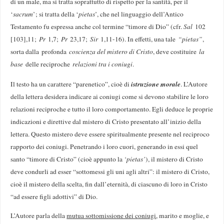
di un male, ma si tratta soprattutto di rispetto per la santità, per il
‘
sacrum
’; si tratta della ‘
pietas
’, che nel linguaggio dell’Antico
Testamento fu espressa anche col termine “timore di Dio” (cfr.
Sal
102
[103],11;
Pr
1,7;
Pr
23,17;
Sir
1,11-16). In effetti, una tale
“pietas”
,
sorta dalla profonda
coscienza del mistero di Cristo
, deve costituire
la
base
delle reciproche
relazioni tra i coniugi
.
istruzione morale
Il testo ha un carattere “parenetico”, cioè di
. L’Autore
della lettera desidera indicare ai coniugi come si devono stabilire le loro
relazioni reciproche e tutto il loro comportamento. Egli deduce le proprie
indicazioni e direttive dal mistero di Cristo presentato all’inizio della
lettera. Questo mistero deve essere spiritualmente presente nel reciproco
rapporto dei coniugi. Penetrando i loro cuori, generando in essi quel
santo “timore di Cristo” (cioè appunto la
‘pietas’
), il mistero di Cristo
deve condurli ad esser “sottomessi gli uni agli altri”: il mistero di Cristo,
cioè il mistero della scelta, fin dall’eternità, di ciascuno di loro in Cristo
“ad essere figli adottivi” di Dio.
L’Autore parla della
mutua sottomissione dei coniugi
, marito e moglie, e