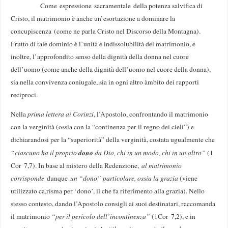
Come espressione sacramentale della potenza salvifica di
Cristo, il matrimonio è anche un’esortazione a dominare la
concupiscenza (come ne parla Cristo nel Discorso della Montagna).
Frutto di tale dominio è l’unità e indissolubilità del matrimonio, e
inoltre, l’approfondito senso della dignità della donna nel cuore
dell’uomo (come anche della dignità dell’uomo nel cuore della donna),
sia nella convivenza coniugale, sia in ogni altro àmbito dei rapporti
reciproci.
Nella
prima lettera ai Corinzi
, l’Apostolo, confrontando il matrimonio
con la verginità (ossia con la “continenza per il regno dei cieli”) e
dichiarandosi per la “superiorità” della verginità, costata ugualmente che
dono
“ciascuno ha il proprio
da Dio, chi in un modo, chi in un altro”
(1
Cor 7,7). In base al mistero della Redenzione,
al matrimonio
corrisponde
dunque
un “dono” particolare, ossia la grazia
(viene
utilizzato ca,risma per ‘dono’, il che fa riferimento alla grazia)
.
Nello
stesso contesto, dando l’Apostolo consigli ai suoi destinatari, raccomanda
il matrimonio
“per il pericolo dell’incontinenza”
(1Cor
7,2), e in