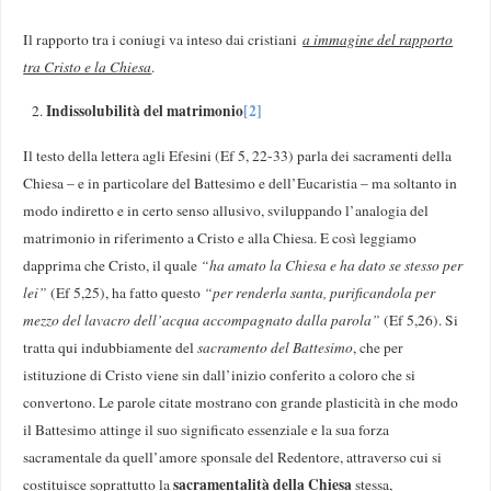
Il rapporto tra i coniugi va inteso dai cristiani
a immagine del rapporto
tra Cristo e la Chiesa
.
Indissolubilità del matrimonio
[2]
Il testo della lettera agli Efesini (Ef 5, 22-33) parla dei sacramenti della
Chiesa – e in particolare del Battesimo e dell’Eucaristia – ma soltanto in
modo indiretto e in certo senso allusivo, sviluppando l’analogia del
matrimonio in riferimento a Cristo e alla Chiesa. E così leggiamo
dapprima che Cristo, il quale
“ha amato la Chiesa e ha dato se stesso per
lei”
(Ef 5,25), ha fatto questo
“per renderla santa, purificandola per
mezzo del lavacro dell’acqua accompagnato dalla parola”
(Ef 5,26). Si
tratta qui indubbiamente del
sacramento del Battesimo
, che per
istituzione di Cristo viene sin dall’inizio conferito a coloro che si
convertono. Le parole citate mostrano con grande plasticità in che modo
il Battesimo attinge il suo significato essenziale e la sua forza
sacramentale da quell’amore sponsale del Redentore, attraverso cui si
sacramentalità della Chiesa
costituisce soprattutto la
stessa,