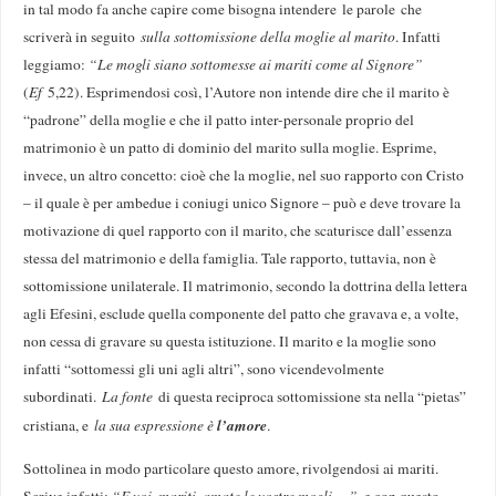
in tal modo fa anche capire come bisogna intendere le parole che
scriverà in seguito
sulla sottomissione della moglie al marito
. Infatti
leggiamo:
“Le mogli siano sottomesse ai mariti come al Signore”
(
Ef
5,22). Esprimendosi così, l’Autore non intende dire che il marito è
“padrone” della moglie e che il patto inter-personale proprio del
matrimonio è un patto di dominio del marito sulla moglie. Esprime,
invece, un altro concetto: cioè che la moglie, nel suo rapporto con Cristo
– il quale è per ambedue i coniugi unico Signore – può e deve trovare la
motivazione di quel rapporto con il marito, che scaturisce dall’essenza
stessa del matrimonio e della famiglia. Tale rapporto, tuttavia, non è
sottomissione unilaterale. Il matrimonio, secondo la dottrina della lettera
agli Efesini, esclude quella componente del patto che gravava e, a volte,
non cessa di gravare su questa istituzione. Il marito e la moglie sono
infatti “sottomessi gli uni agli altri”, sono vicendevolmente
subordinati.
La fonte
di questa reciproca sottomissione sta nella “pietas”
l’amore
cristiana, e
la sua espressione è
.
Sottolinea in modo particolare questo amore, rivolgendosi ai mariti.
Scrive infatti:
“E voi, mariti, amate le vostre mogli …”
, e con questo