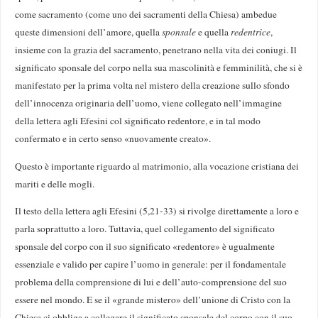
come sacramento (come uno dei sacramenti della Chiesa) ambedue
queste dimensioni dell’amore, quella
sponsale
e quella
redentrice
,
insieme con la grazia del sacramento, penetrano nella vita dei coniugi. Il
significato sponsale del corpo nella sua mascolinità e femminilità, che si è
manifestato per la prima volta nel mistero della creazione sullo sfondo
dell’innocenza originaria dell’uomo, viene collegato nell’immagine
della lettera agli Efesini col significato redentore, e in tal modo
confermato e in certo senso «nuovamente creato».
Questo è importante riguardo al matrimonio, alla vocazione cristiana dei
mariti e delle mogli.
Il testo della lettera agli Efesini (5,21-33) si rivolge direttamente a loro e
parla soprattutto a loro. Tuttavia, quel collegamento del significato
sponsale del corpo con il suo significato «redentore» è ugualmente
essenziale e valido per capire l’uomo in generale: per il fondamentale
problema della comprensione di lui e dell’auto-comprensione del suo
essere nel mondo. E se il «grande mistero» dell’unione di Cristo con la
Chiesa ci obbliga a collegare il significato sponsale del corpo con il suo