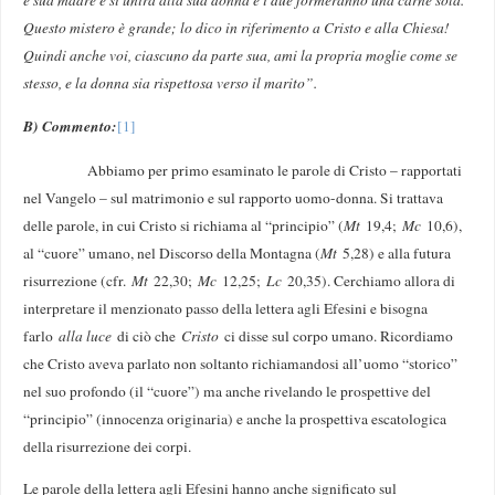
Questo mistero è grande; lo dico in riferimento a Cristo e alla Chiesa!
Quindi anche voi, ciascuno da parte sua, ami la propria moglie come se
stesso, e la donna sia rispettosa verso il marito”.
B) Commento:
[1]
Abbiamo per primo esaminato le parole di Cristo – rapportati
nel Vangelo – sul matrimonio e sul rapporto uomo-donna. Si trattava
delle parole, in cui Cristo si richiama al “principio” (
Mt
19,4;
Mc
10,6),
al “cuore” umano, nel Discorso della Montagna (
Mt
5,28) e alla futura
risurrezione (cfr.
Mt
22,30;
Mc
12,25;
Lc
20,35). Cerchiamo allora di
interpretare il menzionato passo della lettera agli Efesini e bisogna
farlo
alla luce
di ciò che
Cristo
ci disse sul corpo umano. Ricordiamo
che Cristo aveva parlato non soltanto richiamandosi all’uomo “storico”
nel suo profondo (il “cuore”) ma anche rivelando le prospettive del
“principio” (innocenza originaria) e anche la prospettiva escatologica
della risurrezione dei corpi.
Le parole della lettera agli Efesini hanno anche significato sul