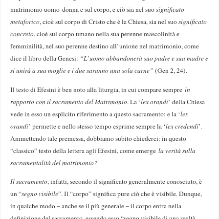
matrimonio uomo-donna e sul corpo, e ciò sia nel suo
significato
metaforico
, cioè sul corpo di Cristo che è la Chiesa, sia nel suo
significato
concreto
, cioè sul corpo umano nella sua perenne mascolinità e
femminilità, nel suo perenne destino all’unione nel matrimonio, come
dice il libro della Genesi:
“L’uomo abbandonerà suo padre e sua madre e
si unirà a sua moglie e i due saranno una sola carne”
(Gen 2, 24).
Il testo di Efesini è ben noto alla liturgia, in cui compare sempre
in
rapporto con il sacramento del Matrimonio
. La ‘
lex orandi
’ della Chiesa
vede in esso un esplicito riferimento a questo sacramento: e la ‘
lex
orandi
’ permette e nello stesso tempo esprime sempre la ‘
lex credendi
’.
Ammettendo tale premessa, dobbiamo subito chiederci: in questo
“classico” testo della lettera agli Efesini, come emerge
la verità sulla
sacramentalità del matrimonio?
Il sacramento
, infatti, secondo il significato generalmente conosciuto, è
un “
segno visibile
”. Il “corpo” significa pure ciò che è visibile. Dunque,
in qualche modo – anche se il più generale – il corpo entra nella
definizione del sacramento, essendo esso “segno visibile di una realtà