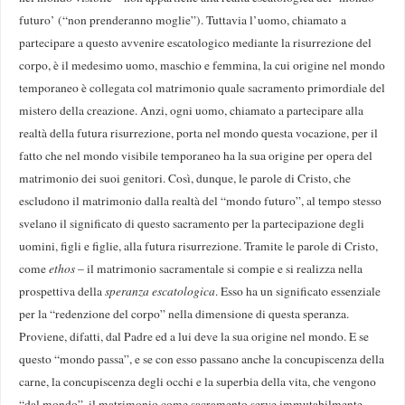
futuro’ (“non prenderanno moglie”). Tuttavia l’uomo, chiamato a
partecipare a questo avvenire escatologico mediante la risurrezione del
corpo, è il medesimo uomo, maschio e femmina, la cui origine nel mondo
temporaneo è collegata col matrimonio quale sacramento primordiale del
mistero della creazione. Anzi, ogni uomo, chiamato a partecipare alla
realtà della futura risurrezione, porta nel mondo questa vocazione, per il
fatto che nel mondo visibile temporaneo ha la sua origine per opera del
matrimonio dei suoi genitori. Così, dunque, le parole di Cristo, che
escludono il matrimonio dalla realtà del “mondo futuro”, al tempo stesso
svelano il significato di questo sacramento per la partecipazione degli
uomini, figli e figlie, alla futura risurrezione. Tramite le parole di Cristo,
come
ethos
– il matrimonio sacramentale si compie e si realizza nella
prospettiva della
speranza escatologica
. Esso ha un significato essenziale
per la “redenzione del corpo” nella dimensione di questa speranza.
Proviene, difatti, dal Padre ed a lui deve la sua origine nel mondo. E se
questo “mondo passa”, e se con esso passano anche la concupiscenza della
carne, la concupiscenza degli occhi e la superbia della vita, che vengono
“dal mondo”, il matrimonio come sacramento serve immutabilmente