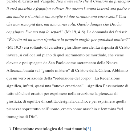
parole di Cristo nel Vangelo:
Non avete letto che il Creatore da principio
li creò maschio e femmina e disse: Per questo l’uomo lascerà suo padre e
sua madre e si unirà a sua moglie e i due saranno una carne sola? Così
che non sono più due, ma una carne sola. Quello dunque che Dio ha
congiunto, l’uomo non lo separi”
(Mt 19, 4-6). La domanda dei farisei:
“È lecito ad un uomo ripudiare la propria moglie per qualsiasi motivo?”
(Mt 19,3) era soltanto di carattere giuridico-morale. La risposta di Cristo
invece, si colloca sul piano di quel sacramento primordiale, che viene
elevata e poi spiegata da San Paolo come sacramento della Nuova
Alleanza, basata sul “grande mistero” di Cristo e della Chiesa. Abbiamo
qui un vero orizzonte della “redenzione del corpo”: La Redenzione
significa, infatti, quasi una “nuova creazione” – significa l’assunzione di
tutto ciò che è creato: per esprimere nella creazione la pienezza di
giustizia, di equità e di santità, designata da Dio, e per esprimere quella
pienezza soprattutto nell’uomo, creato come maschio e femmina “ad
immagine di Dio”.
Dimensione escatologica del matrimonio
[3]