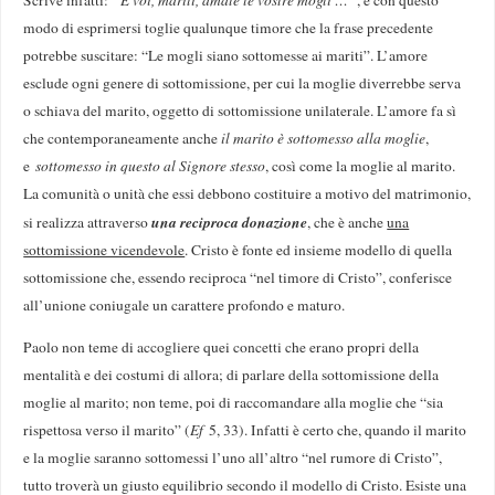
modo di esprimersi toglie qualunque timore che la frase precedente
potrebbe suscitare: “Le mogli siano sottomesse ai mariti”. L’amore
esclude ogni genere di sottomissione, per cui la moglie diverrebbe serva
o schiava del marito, oggetto di sottomissione unilaterale. L’amore fa sì
che contemporaneamente anche
il marito è sottomesso alla moglie
,
e
sottomesso in questo al Signore stesso
, così come la moglie al marito.
La comunità o unità che essi debbono costituire a motivo del matrimonio,
una reciproca donazione
si realizza attraverso
, che è anche
una
sottomissione vicendevole
. Cristo è fonte ed insieme modello di quella
sottomissione che, essendo reciproca “nel timore di Cristo”, conferisce
all’unione coniugale un carattere profondo e maturo.
Paolo non teme di accogliere quei concetti che erano propri della
mentalità e dei costumi di allora; di parlare della sottomissione della
moglie al marito; non teme, poi di raccomandare alla moglie che “sia
rispettosa verso il marito” (
Ef
5, 33). Infatti è certo che, quando il marito
e la moglie saranno sottomessi l’uno all’altro “nel rumore di Cristo”,
tutto troverà un giusto equilibrio secondo il modello di Cristo. Esiste una