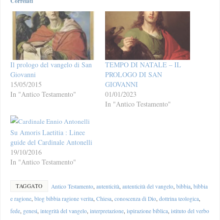
Correlati
Il prologo del vangelo di San
TEMPO DI NATALE – IL
Giovanni
PROLOGO DI SAN
15/05/2015
GIOVANNI
In "Antico Testamento"
01/01/2023
In "Antico Testamento"
Su Amoris Laetitia : Linee
guide del Cardinale Antonelli
19/10/2016
In "Antico Testamento"
TAGGATO
Antico Testamento
,
autenticità
,
autenticità del vangelo
,
bibbia
,
bibbia
e ragione
,
blog bibbia ragione verita
,
Chiesa
,
conoscenza di Dio
,
dottrina teologica
,
fede
,
genesi
,
integrità del vangelo
,
interpretazione
,
ispirazione biblica
,
istituto del verbo