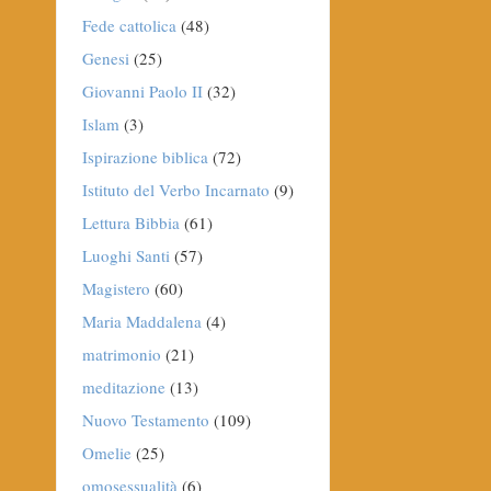
Fede cattolica
(48)
Genesi
(25)
Giovanni Paolo II
(32)
Islam
(3)
Ispirazione biblica
(72)
Istituto del Verbo Incarnato
(9)
Lettura Bibbia
(61)
Luoghi Santi
(57)
Magistero
(60)
Maria Maddalena
(4)
matrimonio
(21)
meditazione
(13)
Nuovo Testamento
(109)
Omelie
(25)
omosessualità
(6)