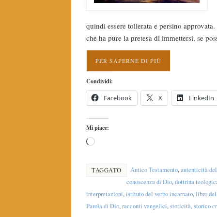
quindi essere tollerata e persino approvata
che ha pure la pretesa di immettersi, 
PER SAPERNE DI PIÙ
Condividi:
Facebook
X
LinkedIn
Mi piace:
Antico Testamento
,
autenticità de
TAGGATO
conoscenza di Dio
,
dottrina teologic
interpretazioni
,
istituto del verbo incarnato
,
libro de
Parola di Dio
,
racconti vangelici
,
storicità
,
storico cr