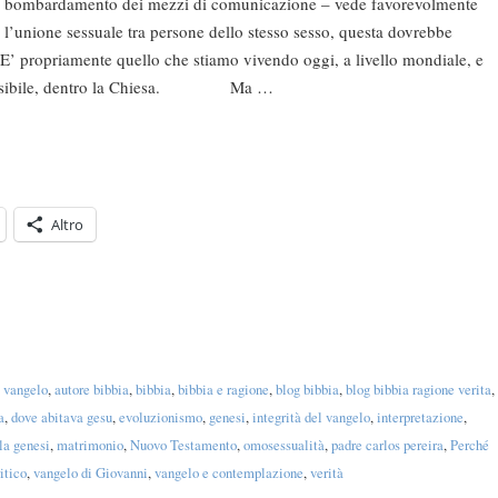
bombardamento dei mezzi di comunicazione – vede favorevolmente
l’unione sessuale tra persone dello stesso sesso, questa dovrebbe
. E’ propriamente quello che stiamo vivendo oggi, a livello mondiale, e
se possibile, dentro la Chiesa. Ma …
Altro
l vangelo
,
autore bibbia
,
bibbia
,
bibbia e ragione
,
blog bibbia
,
blog bibbia ragione verita
,
a
,
dove abitava gesu
,
evoluzionismo
,
genesi
,
integrità del vangelo
,
interpretazione
,
lla genesi
,
matrimonio
,
Nuovo Testamento
,
omosessualità
,
padre carlos pereira
,
Perché
itico
,
vangelo di Giovanni
,
vangelo e contemplazione
,
verità