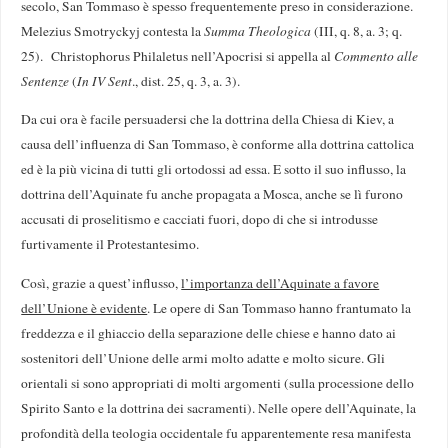
secolo, San Tommaso è spesso frequentemente preso in considerazione.
Melezius Smotryckyj contesta la
Summa Theologica
(III, q. 8, a. 3; q.
25). Christophorus Philaletus nell’Apocrisi si appella al
Commento alle
Sentenze
(
In IV Sent
., dist. 25, q. 3, a. 3).
Da cui ora è facile persuadersi che la dottrina della Chiesa di Kiev, a
causa dell’influenza di San Tommaso, è conforme alla dottrina cattolica
ed è la più vicina di tutti gli ortodossi ad essa. E sotto il suo influsso, la
dottrina dell’Aquinate fu anche propagata a Mosca, anche se lì furono
accusati di proselitismo e cacciati fuori, dopo di che si introdusse
furtivamente il Protestantesimo.
Così, grazie a quest’influsso,
l’importanza dell’Aquinate a favore
dell’Unione è evidente
. Le opere di San Tommaso hanno frantumato la
freddezza e il ghiaccio della separazione delle chiese e hanno dato ai
sostenitori dell’Unione delle armi molto adatte e molto sicure. Gli
orientali si sono appropriati di molti argomenti (sulla processione dello
Spirito Santo e la dottrina dei sacramenti). Nelle opere dell’Aquinate, la
profondità della teologia occidentale fu apparentemente resa manifesta