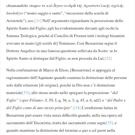
chiamandolo σοφον τε καὶ ἅγιον ανδρἁ τής Αριστοτελικής σχολής
διαδοξον (“uomo saggio e santo”, “successore della scuola di
Aristotele”), ecc.
[31]
Nell’argomento riguardante la processione dello
Spirito Santo dal Figlio, egli ha evidentemente davanti agli occhi la
Summa Teologica, poiché al Concilio di Firenze tutti i teologi bizantini
avevano in mano [gli scritti di] Tommaso. Così Bessarione segue il
Dottore Angelico in una famosa questione sollevata da Scoto: se lo
Spirito Santo si distingue dal Figlio, se non proceda da Lui.
[32]
Nella confutazione di Marco di Efeso, [Bessarione] si appoggia al
ragionamento dell’Aquinate quando esamina la distinzione delle persone
solo dalle relazioni [di origine], poiché in Dio non c’è distinzione
materiale
[33]
; allo stesso modo nello spiegare la preposizione
“dal
Figlio”
(
«
per Filium
»
:
S. Th
. I, q. 36, a. 3; q. 45, a. 6, ad2) e
“del Padre e
del Figlio come di uno stesso principio”
.
[34]
L’erudizione latina in
Bessarione può essere vista senza difficoltà quando, nella sua opera sul
sacramento dell’Eucaristia, tratta dei sacramenti come segni
[35]
, e
quando mantiene la distinzione del termine
a quo
e
ad quem
nella