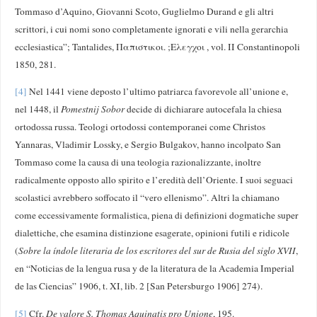
Tommaso d’Aquino, Giovanni Scoto, Guglielmo Durand e gli altri
scrittori, i cui nomi sono completamente ignorati e vili nella gerarchia
ecclesiastica”; Tantalides, Παπιστικοι. ;Ελεγχοι , vol. II Constantinopoli
1850, 281.
[4]
Nel 1441 viene deposto l’ultimo patriarca favorevole all’unione e,
nel 1448, il
Pomestnij Sobor
decide di dichiarare autocefala la chiesa
ortodossa russa. Teologi ortodossi contemporanei come Christos
Yannaras, Vladimir Lossky, e Sergio Bulgakov, hanno incolpato San
Tommaso come la causa di una teologia razionalizzante, inoltre
radicalmente opposto allo spirito e l’eredità dell’Oriente. I suoi seguaci
scolastici avrebbero soffocato il “vero ellenismo”. Altri la chiamano
come eccessivamente formalistica, piena di definizioni dogmatiche super
dialettiche, che esamina distinzione esagerate, opinioni futili e ridicole
(
Sobre la índole literaria de los escritores del sur de Rusia del siglo XVII
,
en “Noticias de la lengua rusa y de la literatura de la Academia Imperial
de las Ciencias” 1906, t. XI, lib. 2 [San Petersburgo 1906] 274).
[5]
Cfr.
De valore S. Thomas Aquinatis pro Unione
, 195.