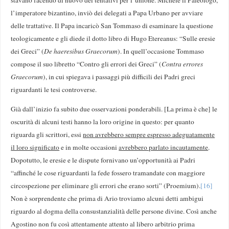
l’imperatore bizantino, inviò dei delegati a Papa Urbano per avviare
delle trattative. Il Papa incaricò San Tommaso di esaminare la questione
teologicamente e gli diede il dotto libro di Hugo Etereanus: “Sulle eresie
dei Greci” (
De haeresibus Graecorum
). In quell’occasione Tommaso
compose il suo libretto “Contro gli errori dei Greci” (
Contra errores
Graecorum
), in cui spiegava i passaggi più difficili dei Padri greci
riguardanti le tesi controverse.
Già dall’inizio fa subito due osservazioni ponderabili. [La prima è che] le
oscurità di alcuni testi hanno la loro origine in questo: per quanto
riguarda gli scrittori, essi
non avrebbero sempre espresso adeguatamente
il loro significato
e in molte occasioni
avrebbero parlato incautamente
.
Dopotutto, le eresie e le dispute fornivano un’opportunità ai Padri
“affinché le cose riguardanti la fede fossero tramandate con maggiore
circospezione per eliminare gli errori che erano sorti” (Proemium).
[16]
Non è sorprendente che prima di Ario troviamo alcuni detti ambigui
riguardo al dogma della consustanzialità delle persone divine. Così anche
Agostino non fu così attentamente attento al libero arbitrio prima