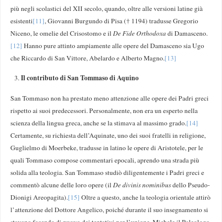
più negli scolastici del XII secolo, quando, oltre alle versioni latine già
esistenti
[11]
, Giovanni Burgundo di Pisa († 1194) tradusse Gregorio
Niceno, le omelie del Crisostomo e il
De Fide Orthodoxa
di Damasceno.
[12]
Hanno pure attinto ampiamente alle opere del Damasceno sia Ugo
che Riccardo di San Vittore, Abelardo e Alberto Magno.
[13]
Il contributo di San Tommaso di Aquino
San Tommaso non ha prestato meno attenzione alle opere dei Padri greci
rispetto ai suoi predecessori. Personalmente, non era un esperto nella
scienza della lingua greca, anche se la stimava al massimo grado.
[14]
Certamente, su richiesta dell’Aquinate, uno dei suoi fratelli in religione,
Guglielmo di Moerbeke, tradusse in latino le opere di Aristotele, per le
quali Tommaso compose commentari epocali, aprendo una strada più
solida alla teologia. San Tommaso studiò diligentemente i Padri greci e
commentò alcune delle loro opere (il
De divinis nominibus
dello Pseudo-
Dionigi Areopagita).
[15]
Oltre a questo, anche la teologia orientale attirò
l’attenzione del Dottore Angelico, poiché durante il suo insegnamento si
stavano facendo di nuovo dei tentativi per l’unione. Michele il Paleologo,