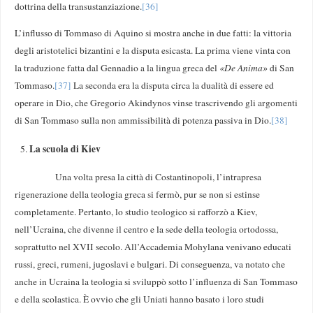
dottrina della transustanziazione.
[36]
L’influsso di Tommaso di Aquino si mostra anche in due fatti: la vittoria
degli aristotelici bizantini e la disputa esicasta. La prima viene vinta con
la traduzione fatta dal Gennadio a la lingua greca del
«
De Anima
»
di San
Tommaso.
[37]
La seconda era la disputa circa la dualità di essere ed
operare in Dio, che Gregorio Akindynos vinse trascrivendo gli argomenti
di San Tommaso sulla non ammissibilità di potenza passiva in Dio.
[38]
La scuola di Kiev
Una volta presa la città di Costantinopoli, l’intrapresa
rigenerazione della teologia greca si fermò, pur se non si estinse
completamente. Pertanto, lo studio teologico si rafforzò a Kiev,
nell’Ucraina, che divenne il centro e la sede della teologia ortodossa,
soprattutto nel XVII secolo. All’Accademia Mohylana venivano educati
russi, greci, rumeni, jugoslavi e bulgari. Di conseguenza, va notato che
anche in Ucraina la teologia si sviluppò sotto l’influenza di San Tommaso
e della scolastica. È ovvio che gli Uniati hanno basato i loro studi