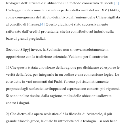
teologica dell’Oriente e si abbandoni un metodo consacrato da secoli.
[3]
L’atteggiamento come tale è nato a partire della metà del sec. XV (1448),
come conseguenza del rifiuto definitivo dall’unione delle Chiese sigillata
al concilio di Firenze.
[4]
Questo giudizio è stato successivamente
rafforzato dall’eredità protestante, che ha contribuito ad indurlo sulla
base di grandi pregiudizi.
Secondo Slipyj invece, la Scolastica non si trova assolutamente in
opposizione con la tradizione orientale. Vediamo per il contrario:
1) Che questa è stata uno sforzo della ragione per dichiarare ed esporre le
verità della fede, per integrarle in un ordine e una connessione logica. Le
cose dette in vari momenti dai Padri, furono poi sistematicamente
proposte dagli scolastici, sviluppate ed espresse con concetti più rigorosi.
Si sono inoltre risolte, dalla ragione, molte delle obiezioni sollevate
contro i dogmi.
2) Che dietro alla opera scolastica c’è la filosofia di Aristotele, il più
grande filosofo greco, la quale fu introdotta nella teologia – si noti bene –