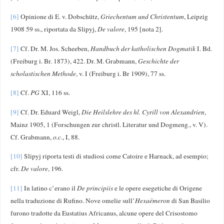
[6]
Opinione di E. v. Dobschütz,
Griechentum und Christentum
, Leipzig
1908 59 ss., riportata da Slipyj,
De valore
, 195 [nota 2].
[7]
Cf. Dr. M. Jos. Scheeben,
Handbuch der katholischen Dogmatik
I. Bd.
(Freiburg i. Br. 1873), 422. Dr. M. Grabmann,
Geschichte der
scholastischen Methode
, v. I (Freiburg i. Br 1909), 77 ss.
[8]
Cf.
PG
XI, 116 ss.
[9]
Cf. Dr. Eduard Weigl,
Die Heilslehre des hl. Cyrill von Alexandrien
,
Mainz 1905, 1 (Forschungen zur christl. Literatur und Dogmeng., v. V).
Cf. Grabmann,
o.c
., I, 88.
[10]
Slipyj riporta testi di studiosi come Catoire e Harnack, ad esempio;
cfr.
De valore
, 196.
[11]
In latino c’erano il
De principiis
e le opere esegetiche di Origene
nella traduzione di Rufino. Nove omelie sull’
Hexaëmeron
di San Basilio
furono tradotte da Eustatius Africanus, alcune opere del Crisostomo