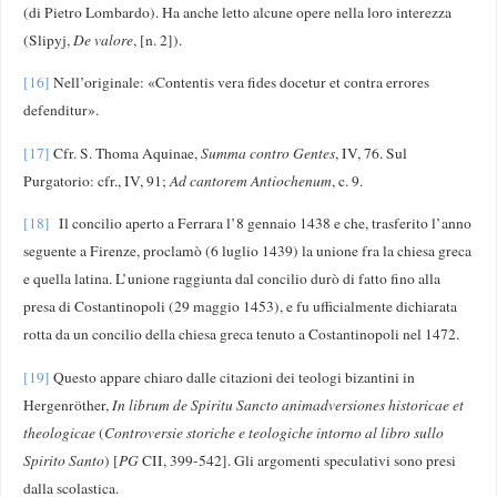
(di Pietro Lombardo). Ha anche letto alcune opere nella loro interezza
(Slipyj,
De valore
, [n. 2]).
[16]
Nell’originale: «Contentis vera fides docetur et contra errores
defenditur».
[17]
Cfr. S. Thoma Aquinae,
Summa contro Gentes
, IV, 76. Sul
Purgatorio: cfr., IV, 91;
Ad cantorem Antiochenum
, c. 9.
[18]
Il concilio aperto a Ferrara l’8 gennaio 1438 e che, trasferito l’anno
seguente a Firenze, proclamò (6 luglio 1439) la unione fra la chiesa greca
e quella latina. L’unione raggiunta dal concilio durò di fatto fino alla
presa di Costantinopoli (29 maggio 1453), e fu ufficialmente dichiarata
rotta da un concilio della chiesa greca tenuto a Costantinopoli nel 1472.
[19]
Questo appare chiaro dalle citazioni dei teologi bizantini in
Hergenröther,
In librum de Spiritu Sancto animadversiones historicae et
theologicae
(
Controversie storiche e teologiche intorno al libro sullo
Spirito Santo
) [
PG
CII, 399-542]. Gli argomenti speculativi sono presi
dalla scolastica.