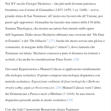
Nel XV secolo Giorgio Skolarios – che più tardi divenne patriarca
bizantino con il nome di Gennadius (1453-1459, † ca. 1448) – aveva
grande stima di San Tommaso; all’inizio era favorevole all’Unione, poi
passò agli oppositori. Gennadius ha lasciato una sintesi della I-II della
Summa Theologica, che mostra un autore ben istruito nelle opere
dell’Aquinate. Dallo stesso Skolarios abbiamo una versione del “De Ente
et Essentia” e del “De fallaciis”.
[27]
Anche lui stesso scrisse una glossa o
commento, al margine della
Eklogés
(“sintesi”), dove lamenta che
Tommaso sia latino. Skolarios conosceva pure il dissenso tra tomisti e
scotisti, e ha anche in considerazione Duns Scoto.
[28]
Giovanni Kyparissiotes e Manuel Calecas si applicarono eruditamente
alla teologia scolastica. Il primo compose una teologia dogmatica con
metodo scolastico:
Esposizione ordinata di frasi teologiche
(;Εκθεσις
στοιξειωθης ρησεων θεολογικών).
[29]
Manuel Calecas vestì l’abito
dei Domenicani a Perea e morì a Mitilene († 1410). In una sinossi
dogmatica procede anche in modo scolastico.
[30]
Con alte lodi l’immortale Bessarione elogia Tommaso