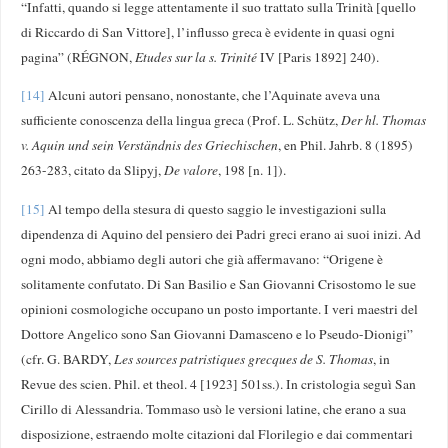
“Infatti, quando si legge attentamente il suo trattato sulla Trinità [quello
di Riccardo di San Vittore], l’influsso greca è evidente in quasi ogni
pagina” (RÉGNON,
Etudes sur la s. Trinité
IV [Paris 1892] 240).
[14]
Alcuni autori pensano, nonostante, che l’Aquinate aveva una
sufficiente conoscenza della lingua greca (Prof. L. Schütz,
Der hl. Thomas
v. Aquin und sein Verständnis des Griechischen
, en Phil. Jahrb. 8 (1895)
263-283, citato da Slipyj,
De valore
, 198 [n. 1]).
[15]
Al tempo della stesura di questo saggio le investigazioni sulla
dipendenza di Aquino del pensiero dei Padri greci erano ai suoi inizi. Ad
ogni modo, abbiamo degli autori che già affermavano: “Origene è
solitamente confutato. Di San Basilio e San Giovanni Crisostomo le sue
opinioni cosmologiche occupano un posto importante. I veri maestri del
Dottore Angelico sono San Giovanni Damasceno e lo Pseudo-Dionigi”
(cfr. G. BARDY,
Les sources patristiques grecques de S. Thomas
, in
Revue des scien. Phil. et theol. 4 [1923] 501ss.). In cristologia seguì San
Cirillo di Alessandria. Tommaso usò le versioni latine, che erano a sua
disposizione, estraendo molte citazioni dal Florilegio e dai commentari