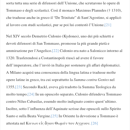
sorta tutta una serie di difensori dell’Unione, che scrutarono le opere di
Tommaso e degli scolastici. Così il monaco Maximus Planudes († 1310),
che tradusse anche in greco il “De Trinitate” di Sant’Agostino, si applicò
al lavoro con studi scolastici, pur se poi lui contestò l’Unione.
[21]
Nel XIV secolo Demetrio Cidonio (Kydones), uno dei più schietti e
devoti difensori di San Tommaso, promosse la più grande pietà e
ammirazione per l’Angelico.
[22]
Cidonio era nato a Salonicco intorno al
1320. Trasferendosi a Costantinopoli riuscì ad avere il favore
dell’imperatore, che l’inviò in Italia per sostenere gli affari diplomatici.
A Milano acquisì una conoscenza della lingua latina e tradusse molte
opere latine in greco, tra cui soprattutto la
Summa contra Gentes
nel
1355.
[23]
Secondo Rackl, aveva già tradotto la Summa Teologica da
molto tempo.
[24]
In un opuscolo separato, Cidonio difendeva Tommaso
contro Nilus Cabasilas, essendo molto indignato contro quest’ultimo.
Inoltre, sotto l’influenza dell’Aquinate scrisse due opuscoli sullo Spirito
Santo e sulla Beata Vergine.
[25]
In Oriente la devozione a Tommaso è
attestata nel Κανων εἰς ἅγιον Θωμάν τον Αγχινον.
[26]