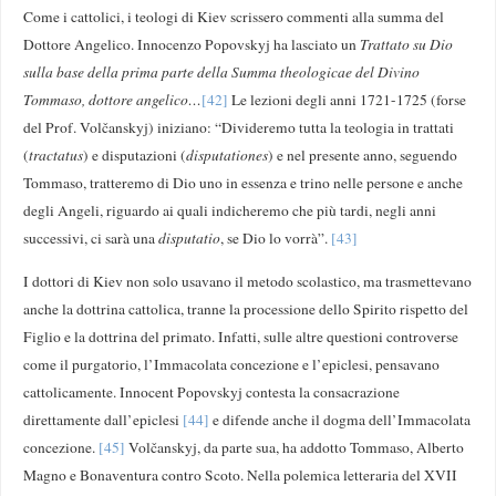
Come i cattolici, i teologi di Kiev scrissero commenti alla summa del
Dottore Angelico. Innocenzo Popovskyj ha lasciato un
Trattato su Dio
sulla base della prima parte della Summa theologicae del Divino
Tommaso, dottore angelico…
[42]
Le lezioni degli anni 1721-1725 (forse
del Prof. Volčanskyj) iniziano: “Divideremo tutta la teologia in trattati
(
tractatus
) e disputazioni (
disputationes
) e nel presente anno, seguendo
Tommaso, tratteremo di Dio uno in essenza e trino nelle persone e anche
degli Angeli, riguardo ai quali indicheremo che più tardi, negli anni
successivi, ci sarà una
disputatio
, se Dio lo vorrà”.
[43]
I dottori di Kiev non solo usavano il metodo scolastico, ma trasmettevano
anche la dottrina cattolica, tranne la processione dello Spirito rispetto del
Figlio e la dottrina del primato. Infatti, sulle altre questioni controverse
come il purgatorio, l’Immacolata concezione e l’epiclesi, pensavano
cattolicamente. Innocent Popovskyj contesta la consacrazione
direttamente dall’epiclesi
[44]
e difende anche il dogma dell’Immacolata
concezione.
[45]
Volčanskyj, da parte sua, ha addotto Tommaso, Alberto
Magno e Bonaventura contro Scoto. Nella polemica letteraria del XVII