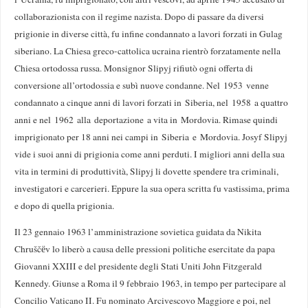
collaborazionista con il regime nazista. Dopo di passare da diversi
prigionie in diverse città, fu infine condannato a lavori forzati in Gulag
siberiano. La Chiesa greco-cattolica ucraina rientrò forzatamente nella
Chiesa ortodossa russa. Monsignor Slipyj rifiutò ogni offerta di
conversione all’ortodossia e subì nuove condanne. Nel 1953 venne
condannato a cinque anni di lavori forzati in Siberia, nel 1958 a quattro
anni e nel 1962 alla deportazione a vita in Mordovia. Rimase quindi
imprigionato per 18 anni nei campi in Siberia e Mordovia. Josyf Slipyj
vide i suoi anni di prigionia come anni perduti. I migliori anni della sua
vita in termini di produttività, Slipyj li dovette spendere tra criminali,
investigatori e carcerieri. Eppure la sua opera scritta fu vastissima, prima
e dopo di quella prigionia.
Il 23 gennaio 1963 l’amministrazione sovietica guidata da Nikita
Chruščёv lo liberò a causa delle pressioni politiche esercitate da papa
Giovanni XXIII e del presidente degli Stati Uniti John Fitzgerald
Kennedy. Giunse a Roma il 9 febbraio 1963, in tempo per partecipare al
Concilio Vaticano II. Fu nominato Arcivescovo Maggiore e poi, nel