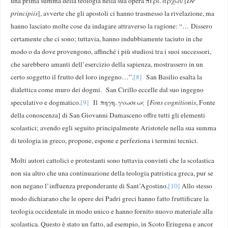
una prima summa della teologia nella sua opera περι. αρχών [
De
principiis
], avverte che gli apostoli ci hanno trasmesso la rivelazione, ma
hanno lasciato molte cose da indagare attraverso la ragione: “… Dissero
certamente che ci sono; tuttavia, hanno indubbiamente taciuto in che
modo o da dove provengono, affinché i più studiosi tra i suoi successori,
che sarebbero amanti dell’esercizio della sapienza, mostrassero in un
certo soggetto il frutto del loro ingegno…”.
[8]
San Basilio esalta la
dialettica come muro dei dogmi. San Cirillo eccelle dal suo ingegno
speculativo e dogmatico.
[9]
Il πηγη. γνωσεως [
Fons cognitionis
, Fonte
della conoscenza] di San Giovanni Damasceno offre tutti gli elementi
scolastici; avendo egli seguito principalmente Aristotele nella sua summa
di teologia in greco, propone, espone e perfeziona i termini tecnici.
Molti autori cattolici e protestanti sono tuttavia convinti che la scolastica
non sia altro che una continuazione della teologia patristica greca, pur se
non negano l’influenza preponderante di Sant’Agostino.
[10]
Allo stesso
modo dichiarano che le opere dei Padri greci hanno fatto fruttificare la
teologia occidentale in modo unico e hanno fornito nuovo materiale alla
scolastica. Questo è stato un fatto, ad esempio, in Scoto Eriugena e ancor