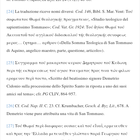
[24]
La traduzione riceve nomi diversi:
Cod. 146
, Bibl. S. Mar. Vent: Τού
σοφωτατου Θωμά θεολογικής πραγματειας, «Studio teologico del
sapientissimo Tommaso»;
Cod. Vat. Gr. 1924
: Τού ἁγίου Θωμά τού
Ακυινατοὑ τού αγγλικού διδασκαλού τής θεολογικής συνοφεως
μερος… ζητημα… αρθρον («Della Somma Teologica di San Tommaso
di Aquino, angelico maestro, parte, questione, articolo»).
[25]
Συγγραμμα τού μακαριτου κυριου Δημητριου τού Κυδωνη
περι τής εκπορευσεως τού αγιου πνευματος προς τινα τών φιλων
ερομενον περὶ τουτο, «Scritto del beatissimo signore Demetrio
Cidonio sulla processione dello Spirito Santo in riposta a uno dei suoi
amici sul tema»; cfr.
PG
CLIV, 864-957.
[26]
Cf.
Cod. Nap. II
. C. 23. Cf. Krumbacher,
Gesch. d. Byz. Lit
., 678. A
Demetrio viene pure attribuita una vita di San Tommaso.
[27]
Τού Θωμά περὶ διαφορας ουσιας καὶ τού εῖναἱ, ερμενευθεν
καὶ προς την ‘Ελλαδα μετενεξθεν γλώτταν παρὰ Γεωργιου τού