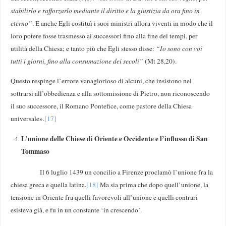
stabilirlo e rafforzarlo mediante il diritto e la giustizia da ora fino in
eterno”
. E anche Egli costituì i suoi ministri allora viventi in modo che il
loro potere fosse trasmesso ai successori fino alla fine dei tempi, per
utilità della Chiesa; e tanto più che Egli stesso disse:
“Io sono con voi
tutti i giorni, fino alla consumazione dei secoli”
(Mt 28,20).
Questo respinge l’errore vanaglorioso di alcuni, che insistono nel
sottrarsi all’obbedienza e alla sottomissione di Pietro, non riconoscendo
il suo successore, il Romano Pontefice, come pastore della Chiesa
universale».
[17]
L’unione delle Chiese di Oriente e Occidente e l’influsso di San
Tommaso
Il 6 luglio 1439 un concilio a Firenze proclamò l’unione fra la
chiesa greca e quella latina.
[18]
Ma sia prima che dopo quell’unione, la
tensione in Oriente fra quelli favorevoli all’unione e quelli contrari
esisteva già, e fu in un constante ‘in crescendo’.