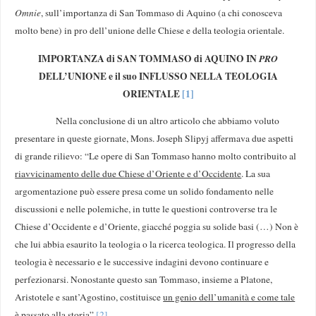
Omnie
, sull’importanza di San Tommaso di Aquino (a chi conosceva
molto bene) in pro dell’unione delle Chiese e della teologia orientale.
IMPORTANZA di SAN TOMMASO di AQUINO IN
PRO
DELL’UNIONE e il suo INFLUSSO NELLA TEOLOGIA
ORIENTALE
[1]
Nella conclusione di un altro articolo che abbiamo voluto
presentare in queste giornate, Mons. Joseph Slipyj affermava due aspetti
di grande rilievo: “Le opere di San Tommaso hanno molto contribuito al
riavvicinamento delle due Chiese d’Oriente e d’Occidente
. La sua
argomentazione può essere presa come un solido fondamento nelle
discussioni e nelle polemiche, in tutte le questioni controverse tra le
Chiese d’Occidente e d’Oriente, giacché poggia su solide basi (…) Non è
che lui abbia esaurito la teologia o la ricerca teologica. Il progresso della
teologia è necessario e le successive indagini devono continuare e
perfezionarsi. Nonostante questo san Tommaso, insieme a Platone,
Aristotele e sant’Agostino, costituisce
un genio dell’umanità e come tale
è passato alla storia
”.
[2]