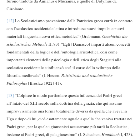
furono tradotte da Amianus e Mucianus, e quelle di Didymus da
Girolamo.
[12]
Lo Scolasticismo proveniente dalla Patristica greca entrò in contatto
con l’scolastica occidentale latina e introdusse nuovi impulsi e nuovi
materiali in questa nuova ottica metodica” (Grabmann,
Geschichte der
scholastischen Methode
II, 93). “Egli [Damasco] impartì alcuni concetti
fondamentali della logica e dell’ontologia aristotelica, così come
importanti elementi della psicologia e dell’etica degli Stagiriti alla
scolastica occidentale e influenzò così il corso dello sviluppo della
filosofia medievale” (J. Hessen,
Patristische und scholastische
Philosophie
[Breslau 1922] 41).
[13]
“Colpisce in modo particolare questa influenza dei Padri greci
all’inizio del XIII secolo sulla dottrina della grazia, che qui assume
improvvisamente una forma totalmente diversa da quella che aveva in
Ugo e dopo di lui, cioè esattamente uguale a quella che veniva trattata nei
Padri greci, per la quale i giansenisti accusarono più tardi la Scolastica,
insieme ai Padri greci, di pelagianesimo” (J. Scheeben,
Handbuch
I, 423).