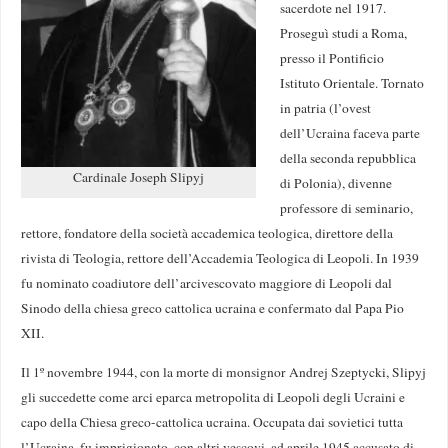
sacerdote nel 1917.
Proseguì studi a Roma,
presso il Pontificio
Istituto Orientale. Tornato
in patria (l’ovest
dell’Ucraina faceva parte
della seconda repubblica
Cardinale Joseph Slipyj
di Polonia), divenne
professore di seminario,
rettore, fondatore della società accademica teologica, direttore della
rivista di Teologia, rettore dell’Accademia Teologica di Leopoli. In 1939
fu nominato coadiutore dell’arcivescovato maggiore di Leopoli dal
Sinodo della chiesa greco cattolica ucraina e confermato dal Papa Pio
XII.
Il 1º novembre 1944, con la morte di monsignor Andrej Szeptycki, Slipyj
gli succedette come arci eparca metropolita di Leopoli degli Ucraini e
capo della Chiesa greco-cattolica ucraina. Occupata dai sovietici tutta
l’Ucraina, fu imprigionato, con altri vescovi, ad aprile 1945 accusato di