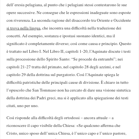
dell’eresia pelagiana, al punto che i pelagiani stessi contestarono le sue
opere successive. Ne consegue che le espressioni inadeguate sono esposte
con riverenza. La seconda ragione del disaccordo tra Oriente e Occidente
si trova nella lingua
, che incontra una difficoltà nella traduzione dei
concetti. Ad esempio, sostanza e ipostasi suonano identici, ma il
significato è completamente diverso; così come causa e principio. Questo
è trattato nel Libro I. Nel Libro II, capitoli 1-20, l’Aquinate discute i testi
sulla processione dello Spirito Santo: “Se procede da entrambi”; nei
capitoli 21-27 tratta del primato, nel capitolo 28 degli azzimi, e nel
capitolo 29 della dottrina sul purgatorio. Così l’Aquinate spiega le
difficoltà patristiche delle principali cause di divisione. È chiaro in tutto
l’opuscolo che San Tommaso non ha cercato di dare una visione sintetica
della dottrina dei Padri greci, ma si è applicato alla spiegazione dei testi
citati, uno per uno.
Così risponde alla difficoltà degli ortodossi – ancora attuale – a
riconoscere il capo visibile della Chiesa: «Se qualcuno afferma che
Cristo, unico sposo dell’unica Chiesa, è l’unico capo e l’unico pastore,