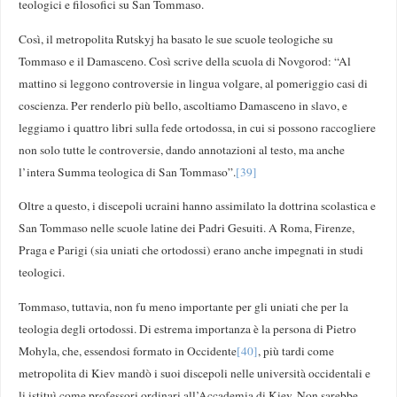
teologici e filosofici su San Tommaso.
Così, il metropolita Rutskyj ha basato le sue scuole teologiche su
Tommaso e il Damasceno. Così scrive della scuola di Novgorod: “Al
mattino si leggono controversie in lingua volgare, al pomeriggio casi di
coscienza. Per renderlo più bello, ascoltiamo Damasceno in slavo, e
leggiamo i quattro libri sulla fede ortodossa, in cui si possono raccogliere
non solo tutte le controversie, dando annotazioni al testo, ma anche
l’intera Summa teologica di San Tommaso”.
[39]
Oltre a questo, i discepoli ucraini hanno assimilato la dottrina scolastica e
San Tommaso nelle scuole latine dei Padri Gesuiti. A Roma, Firenze,
Praga e Parigi (sia uniati che ortodossi) erano anche impegnati in studi
teologici.
Tommaso, tuttavia, non fu meno importante per gli uniati che per la
teologia degli ortodossi. Di estrema importanza è la persona di Pietro
Mohyla, che, essendosi formato in Occidente
[40]
, più tardi come
metropolita di Kiev mandò i suoi discepoli nelle università occidentali e
li istituì come professori ordinari all’Accademia di Kiev. Non sarebbe