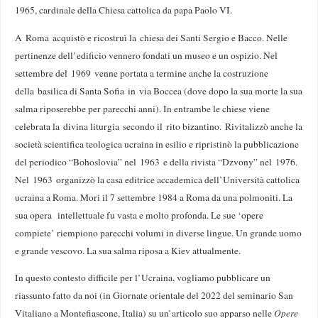
1965, cardinale della Chiesa cattolica da papa Paolo VI.
A Roma acquistò e ricostruì la chiesa dei Santi Sergio e Bacco. Nelle
pertinenze dell’edificio vennero fondati un museo e un ospizio. Nel
settembre del 1969 venne portata a termine anche la costruzione
della basilica di Santa Sofia in via Boccea (dove dopo la sua morte la sua
salma riposerebbe per parecchi anni). In entrambe le chiese viene
celebrata la divina liturgia secondo il rito bizantino. Rivitalizzò anche la
società scientifica teologica ucraina in esilio e ripristinò la pubblicazione
del periodico “Bohoslovia” nel 1963 e della rivista “Dzvony” nel 1976.
Nel 1963 organizzò la casa editrice accademica dell’Università cattolica
ucraina a Roma. Mori il 7 settembre 1984 a Roma da una polmoniti. La
sua opera intellettuale fu vasta e molto profonda. Le sue ‘opere
compiete’ riempiono parecchi volumi in diverse lingue. Un grande uomo
e grande vescovo. La sua salma riposa a Kiev attualmente.
In questo contesto difficile per l’Ucraina, vogliamo pubblicare un
riassunto fatto da noi (in Giornate orientale del 2022 del seminario San
Vitaliano a Montefiascone, Italia) su un’articolo suo apparso nelle
Opere