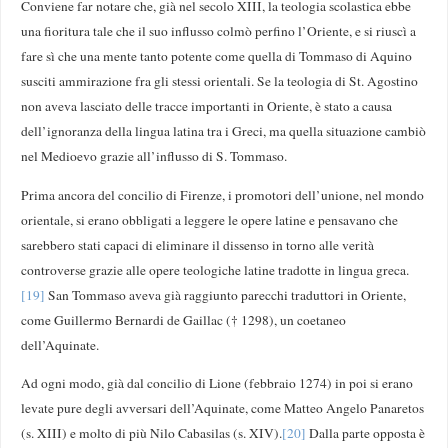
Conviene far notare che, già nel secolo XIII, la teologia scolastica ebbe
una fioritura tale che il suo influsso colmò perfino l’Oriente, e si riuscì a
fare sì che una mente tanto potente come quella di Tommaso di Aquino
susciti ammirazione fra gli stessi orientali. Se la teologia di St. Agostino
non aveva lasciato delle tracce importanti in Oriente, è stato a causa
dell’ignoranza della lingua latina tra i Greci, ma quella situazione cambiò
nel Medioevo grazie all’influsso di S. Tommaso.
Prima ancora del concilio di Firenze, i promotori dell’unione, nel mondo
orientale, si erano obbligati a leggere le opere latine e pensavano che
sarebbero stati capaci di eliminare il dissenso in torno alle verità
controverse grazie alle opere teologiche latine tradotte in lingua greca.
[19]
San Tommaso aveva già raggiunto parecchi traduttori in Oriente,
come Guillermo Bernardi de Gaillac († 1298), un coetaneo
dell’Aquinate.
Ad ogni modo, già dal concilio di Lione (febbraio 1274) in poi si erano
levate pure degli avversari dell’Aquinate, come Matteo Angelo Panaretos
(s. XIII) e molto di più Nilo Cabasilas (s. XIV).
[20]
Dalla parte opposta è