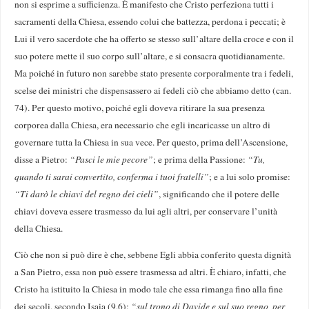
non si esprime a sufficienza. È manifesto che Cristo perfeziona tutti i
sacramenti della Chiesa, essendo colui che battezza, perdona i peccati; è
Lui il vero sacerdote che ha offerto se stesso sull’altare della croce e con il
suo potere mette il suo corpo sull’altare, e si consacra quotidianamente.
Ma poiché in futuro non sarebbe stato presente corporalmente tra i fedeli,
scelse dei ministri che dispensassero ai fedeli ciò che abbiamo detto (can.
74). Per questo motivo, poiché egli doveva ritirare la sua presenza
corporea dalla Chiesa, era necessario che egli incaricasse un altro di
governare tutta la Chiesa in sua vece. Per questo, prima dell’Ascensione,
disse a Pietro:
“Pasci le mie pecore”
; e prima della Passione:
“Tu,
quando ti sarai convertito, conferma i tuoi fratelli”
; e a lui solo promise:
“Ti darò le chiavi del regno dei cieli”
, significando che il potere delle
chiavi doveva essere trasmesso da lui agli altri, per conservare l’unità
della Chiesa.
Ciò che non si può dire è che, sebbene Egli abbia conferito questa dignità
a San Pietro, essa non può essere trasmessa ad altri. È chiaro, infatti, che
Cristo ha istituito la Chiesa in modo tale che essa rimanga fino alla fine
dei secoli, secondo Isaia (9,6):
“sul trono di Davide e sul suo regno, per