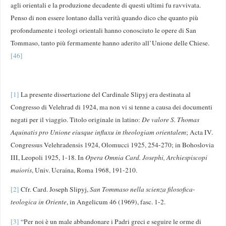
agli orientali e la produzione decadente di questi ultimi fu ravvivata.
Penso di non essere lontano dalla verità quando dico che quanto più
profondamente i teologi orientali hanno conosciuto le opere di San
Tommaso, tanto più fermamente hanno aderito all’Unione delle Chiese.
[46]
[1]
La presente dissertazione del Cardinale Slipyj era destinata al
Congresso di Velehrad di 1924, ma non vi si tenne a causa dei documenti
negati per il viaggio. Titolo originale in latino:
De valore S. Thomas
Aquinatis pro Unione eiusque influxu in theologiam orientalem
; Acta IV.
Congressus Velehradensis 1924, Olomucci 1925, 254-270; in Bohoslovia
III, Leopoli 1925, 1-18. In
Opera Omnia Card. Josephi, Archiespiscopi
maioris
, Univ. Ucraina, Roma 1968, 191-210.
[2]
Cfr. Card. Joseph Slipyj,
San Tommaso nella scienza filosofica-
teologica in Oriente
, in Angelicum 46 (1969), fasc. 1-2.
[3]
“Per noi è un male abbandonare i Padri greci e seguire le orme di