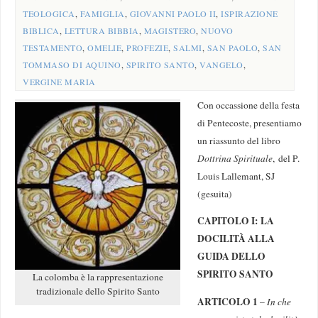
TEOLOGICA
,
FAMIGLIA
,
GIOVANNI PAOLO II
,
ISPIRAZIONE
BIBLICA
,
LETTURA BIBBIA
,
MAGISTERO
,
NUOVO
TESTAMENTO
,
OMELIE
,
PROFEZIE
,
SALMI
,
SAN PAOLO
,
SAN
TOMMASO DI AQUINO
,
SPIRITO SANTO
,
VANGELO
,
VERGINE MARIA
Con occassione della festa
di Pentecoste, presentiamo
un riassunto del libro
Dottrina Spirituale
, del P.
Louis Lallemant, SJ
(gesuita)
CAPITOLO I: LA
DOCILITÀ ALLA
GUIDA DELLO
SPIRITO SANTO
La colomba è la rappresentazione
tradizionale dello Spirito Santo
ARTICOLO 1
–
In che