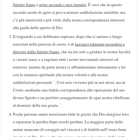
Spirito Santo
e
agire secondo i suoi impulsi
. È vero che in questo
secondo modo di agire si prova minore soddisfazione sensibile, ma
c’è più interiorità e più virtù..dalla nostra corrispondenza interiore
alla guida dello spirito di Dio.
Il traguardo a cui dobbiamo aspirare, dopo che ci saremo a lungo
esercitati nella purezza di cuore, è di
lasciarci talmente possedere e
dirigere dallo Spirito Santo
, che sia lui solo a guidare le nostre facoltà
e i nostri sensi, e a regolare tutti i nostri movimenti interiori ed
esteriori, mentre da parte nostra ci abbandoniamo interamente a lui
con la rinunzia spirituale alla nostra volontà e alle nostre
soddisfazioni personali
. Così non vivremo più in noi stessi, ma in
[6]
Cristo, mediante una fedele corri­spondenza alle operazioni del suo
divino Spirito e un perfetto assoggettamento di ogni nostra ribellione
al dominio della sua grazia
.
[7]
Poche persone sanno tesorizzare tutte le grazie che Dio elargisce loro
o ripararne la perdita dopo averle perdute. La maggior parte delle
anime mancano di coraggio nel vincersi e di fedeltà nell’usare bene
dei doni di Dio. Una volta che siamo entrati nel sentiero della virtù,