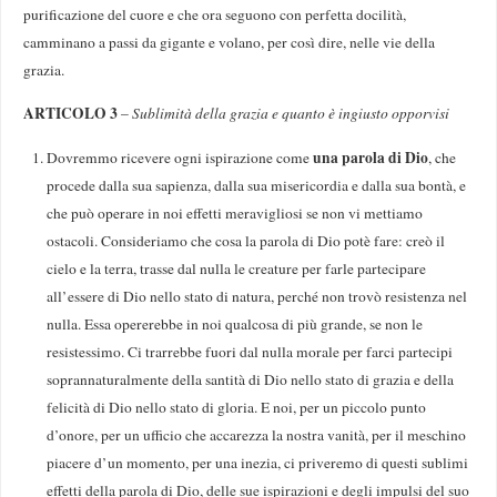
purificazione del cuore e che ora seguono con perfetta docilità,
camminano a passi da gigante e volano, per così dire, nelle vie della
grazia.
ARTICOLO 3
–
Sublimità della grazia e quanto è ingiusto opporvisi
una parola di Dio
Dovremmo ricevere ogni ispirazione come
, che
procede dalla sua sapienza, dalla sua misericordia e dalla sua bontà, e
che può operare in noi effetti meravigliosi se non vi mettiamo
ostacoli. Consideriamo che cosa la parola di Dio potè fare: creò il
cielo e la terra, trasse dal nulla le creature per farle partecipare
all’essere di Dio nello stato di natura, perché non trovò resistenza nel
nulla. Essa opererebbe in noi qualcosa di più grande, se non le
resistessimo. Ci trarrebbe fuori dal nulla morale per farci partecipi
soprannaturalmente della santità di Dio nello stato di grazia e della
felicità di Dio nello stato di gloria. E noi, per un piccolo punto
d’onore, per un ufficio che accarezza la nostra vanità, per il meschino
piacere d’un momento, per una inezia, ci priveremo di questi sublimi
effetti della parola di Dio, delle sue ispirazioni e degli impulsi del suo