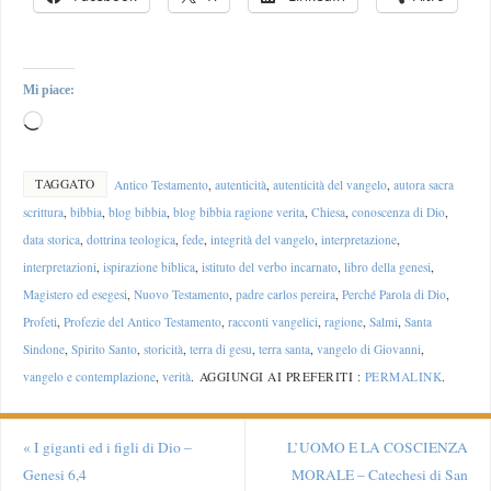
Mi piace:
TAGGATO
Antico Testamento
,
autenticità
,
autenticità del vangelo
,
autora sacra
scrittura
,
bibbia
,
blog bibbia
,
blog bibbia ragione verita
,
Chiesa
,
conoscenza di Dio
,
data storica
,
dottrina teologica
,
fede
,
integrità del vangelo
,
interpretazione
,
interpretazioni
,
ispirazione biblica
,
istituto del verbo incarnato
,
libro della genesi
,
Magistero ed esegesi
,
Nuovo Testamento
,
padre carlos pereira
,
Perché Parola di Dio
,
Profeti
,
Profezie del Antico Testamento
,
racconti vangelici
,
ragione
,
Salmi
,
Santa
Sindone
,
Spirito Santo
,
storicità
,
terra di gesu
,
terra santa
,
vangelo di Giovanni
,
vangelo e contemplazione
,
verità
.
AGGIUNGI AI PREFERITI :
PERMALINK
.
«
I giganti ed i figli di Dio –
L’UOMO E LA COSCIENZA
Genesi 6,4
MORALE – Catechesi di San