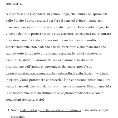
conoscerla
.
A costoro si può rispondere, in primo luogo, che i lumi e le ispirazioni
dello Spirito Santo, necessari per fare il bene ed evitare il male, non
mancano mai, soprattutto se si è in stato di grazia. In secondo luogo, che,
vivendo del tutto protesi verso le cose esteriori, senza quasi mai rien­trare
in se stessi, non facendo i loro esami di coscienza se non molto
superficialmente, non badando che all’esterio­rità e alle mancanze che
cadono sotto lo sguardo altrui, senza cercarne le radici nascoste, le
passioni, le abitudini dominanti, senza esaminare lo stato e la
disposizione del­l’anima e i movimenti del cuore,
non c’è da
meravigliarsi se non conoscono la guida dello Spirito Santo
, che
è tutta
interiore
. Come potrebbero conoscerla? Non conoscono nemmeno i loro
peccati nascosti, che sono da loro com­messi e commessi liberamente. Ma
la conosceranno immancabilmente se vogliono predisporvisi con le
condizioni richieste; e cioè:
Siano
fedeli nel seguire la luce che è loro donata
: essa andrà sempre
crescendo.