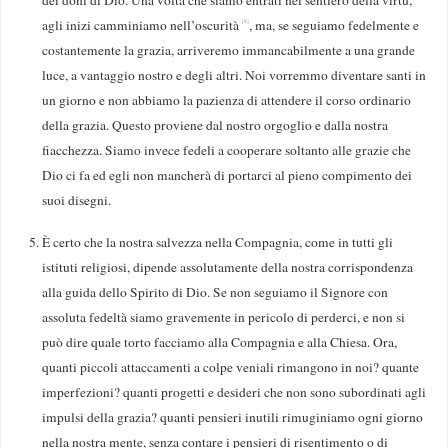
agli inizi camminiamo nell’oscurità
, ma, se seguiamo fedelmente e
[8]
costantemente la grazia, arriveremo immancabilmente a una grande
luce, a vantaggio nostro e degli altri. Noi vorremmo diventare santi in
un giorno e non abbiamo la pazienza di attendere il corso ordinario
della grazia. Questo proviene dal nostro orgoglio e dalla nostra
fiacchezza. Siamo invece fedeli a cooperare soltanto alle grazie che
Dio ci fa ed egli non mancherà di portarci al pieno compimento dei
suoi disegni.
È certo che la nostra salvezza nella Compagnia, come in tutti gli
istituti religiosi, dipende assolutamente della nostra corrispondenza
alla guida dello Spirito di Dio. Se non seguiamo il Signore con
assoluta fedeltà siamo gravemente in pericolo di perderci, e non si
può dire quale torto facciamo alla Compagnia e alla Chiesa. Ora,
quanti piccoli attaccamenti a colpe veniali rimangono in noi? quante
imperfezioni? quanti progetti e desideri che non sono subordinati agli
impulsi della grazia? quanti pensieri inutili rimuginiamo ogni giorno
nella nostra mente, senza contare i pensieri di risentimento o di