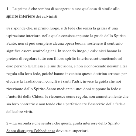
1 – La prima è che sembra di scorgere in essa qualcosa di simile allo
spirito interiore
dei calvinisti.
Si risponde che, in primo luogo, è di fede che senza la grazia d’una
ispirazione interiore, nella quale consiste appunto la guida dello Spirito
Santo, non si può compie­re alcuna opera buona; sostenere il contrario
significa essere semipelagiani. In secondo luogo, i calvinisti hanno la
pretesa di regolare tutto con il loro spirito interiore, sottomettendo ad
esso persino la Chiesa e le sue decisio­ni, e non riconoscendo nessun’altra
regola alla loro fede, poiché hanno inventato questa dottrina erronea per
elu­dere la Tradizione, i concili e i santi Padri; invece la guida che noi
riceviamo dallo Spirito Santo mediante i suoi doni suppone la fede e
l’autorità della Chiesa, le riconosce come regola, non ammette niente che
sia loro contrario e non tende che a perfezionare l’esercizio della fede e
delle altre virtù.
2 – La seconda è che sembra che
questa guida interiore dello Spirito
Santo distrugga l’obbedienza
dovuta ai superiori.