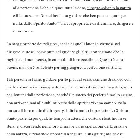
alla perfezione è che, in quasi tutte le cose,
si segue soltanto la natura
e il buon senso
. Non ci lasciamo guidare che ben poco, o quasi per
nulla, dallo Spirito Santo
, la cui proprietà è di illuminare, dirigere e
[10]
infervorare.
La maggior parte dei religiosi, anche di quelli buoni e virtuosi, nel
dirigere se stessi, come pure nel guidare gli altri, non seguono che la
ragione e il buon senso, in cui molti di loro eccellono. Questo è cosa
buona,
ma non è sufficiente per raggiungere la perfezione cristiana
.
Tali persone si fanno guidare, per lo più, dal senso comune di coloro con i
quali vivono, e siccome questi, benché la loro vita non sia sregolata, sono
ben lontani dalla perfezione, perché il numero dei perfetti è molto esiguo,
non arrivano mai alle sublimi vette dello spirito: vivono come vive la
massa e il loro modo di dirigere gli altri è molto imperfetto. Lo Spirito
Santo pazienta per qualche tempo, in attesa che costoro rientrino in se
stessi e, discernendo nella loro anima le varie operazioni della grazia e
della natura, si rendano disponibili a seguire la sua guida; ma, se essi