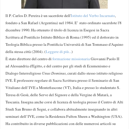
Il P. Carlos D. Pereira è un sacerdote dell'
Istituto del Verbo Incarnato
,
fondato a San Rafael (Argentina) nel 1984. E’ stato ordinato sacerdote l'8
dicembre 1990. Ha ottenuto il titolo di licenza in Esegesi in Sacra
Scrittura al Pontificio Istituto Biblico di Roma (1995) ed il dottorato in
Teologia Biblica presso la Pontificia Università di San Tommaso d'Aquino
della stessa città (2004). (
Leggere di più...
)
È stato direttore del centro di
formazione missionaria
Giovanni Paolo II
ad Alessandria d'Egitto, e del centro per gli studi di Ecumenismo e
Dialogo Interreligioso
Unus Dominus
, curati dallo stesso istituto religioso
IVE. È professore regolare di Sacra Scrittura presso il Seminario di San
Vitaliano dell’IVE a Montefiascone (VT), Italia e presso lo studentato S.
Teresa di Gesù, delle Serve del Signore e della Vergine di Matarà, a
Tuscania. Insegna anche corsi di licenza di teologia presso il Centro di Alti
Studi San Bruno di Segni, e collabora abitualmente insegnando in altri
seminari dell’IVE, come la Residenza Fulton Sheen a Washington (USA).
Ha contribuito in diverse pubblicazioni con delle numerosi articoli su