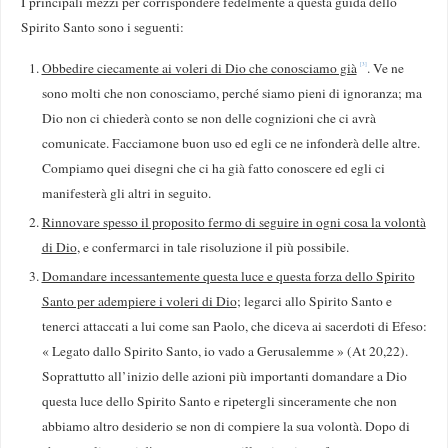
I principali mezzi per corrispondere fedelmente a que­sta guida dello
Spirito Santo sono i seguenti:
Obbedire ciecamente ai voleri di Dio che conoscia­mo già
. Ve ne
[3]
sono molti che non conosciamo, perché siamo pieni di ignoranza; ma
Dio non ci chiederà conto se non delle cognizioni che ci avrà
comunicate. Faccia­mone buon uso ed egli ce ne infonderà delle altre.
Com­piamo quei disegni che ci ha già fatto conoscere ed egli ci
manifesterà gli altri in seguito.
Rinnovare spesso il proposito fermo di seguire in ogni cosa la volontà
di Dio
, e confermarci in tale risolu­zione il più possibile.
Domandare incessantemente questa luce e questa forza dello Spirito
Santo per adempiere i voleri di Dio
; legarci allo Spirito Santo e
tenerci attaccati a lui come san Paolo, che diceva ai sacerdoti di Efeso:
« Legato dallo Spirito Santo, io vado a Gerusalemme » (At 20,22).
So­prattutto all’inizio delle azioni più importanti domandare a Dio
questa luce dello Spirito Santo e ripetergli sincera­mente che non
abbiamo altro desiderio se non di com­piere la sua volontà. Dopo di