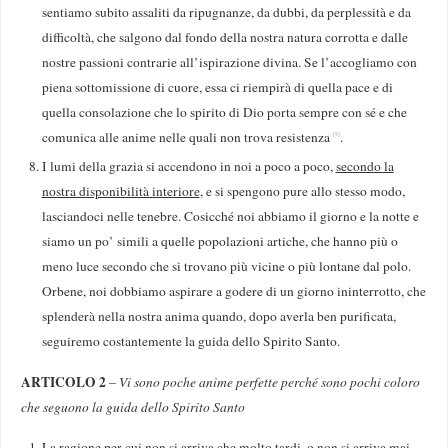
sentiamo subito assaliti da ripugnanze, da dubbi, da perplessità e da
difficoltà, che salgono dal fondo della nostra natura corrotta e dalle
nostre passioni contrarie all’ispirazione divina. Se l’accogliamo con
piena sottomissione di cuore, essa ci riempirà di quella pace e di
quella consolazione che lo spirito di Dio porta sempre con sé e che
comunica alle anime nelle quali non trova resistenza
.
[9]
I lumi della grazia si accendono in noi a poco a poco,
secondo la
nostra disponibilità interiore
, e si spengono pure allo stesso modo,
lasciandoci nelle tenebre. Cosicché noi abbiamo il giorno e la notte e
siamo un po’ simili a quelle popolazioni artiche, che hanno più o
meno luce secondo che si trovano più vicine o più lontane dal polo.
Orbene, noi dobbiamo aspirare a godere di un giorno ininterrotto, che
splenderà nella nostra anima quando, dopo averla ben purificata,
seguiremo costantemente la guida dello Spirito Santo.
ARTICOLO 2
–
Vi sono poche anime perfette perché sono pochi coloro
che seguono la guida dello Spirito Santo
La ragione per cui non si arriva che molto tardi, o non si arriva mai,