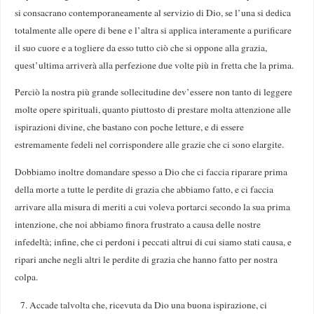
si consacrano contemporaneamente al servizio di Dio, se l’una si dedica
totalmente alle opere di bene e l’altra si applica interamente a purificare
il suo cuore e a togliere da esso tutto ciò che si oppone alla grazia,
quest’ultima arriverà alla perfezione due volte più in fretta che la prima.
Perciò la nostra più grande sollecitudine dev’essere non tanto di leggere
molte opere spirituali, quanto piuttosto di prestare molta attenzione alle
ispirazioni divine, che bastano con poche letture, e di essere
estremamente fedeli nel corrispondere alle grazie che ci sono elargite.
Dobbiamo inoltre domandare spesso a Dio che ci faccia riparare prima
della morte a tutte le perdite di grazia che abbiamo fatto, e ci faccia
arrivare alla misura di meriti a cui voleva portarci secondo la sua prima
intenzione, che noi abbiamo finora frustrato a causa delle nostre
infedeltà; infine, che ci perdoni i peccati altrui di cui siamo stati causa, e
ripari anche negli altri le perdite di grazia che hanno fatto per nostra
colpa.
Accade talvolta che, ricevuta da Dio una buona ispirazione, ci