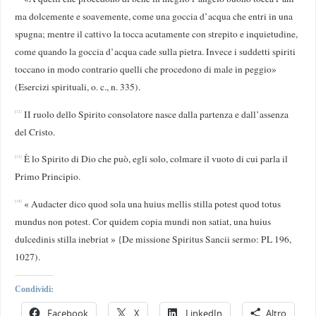
ma dolcemente e soavemente, come una goccia d’acqua che entri in una
spugna; mentre il cattivo la tocca acutamente con strepito e inquietudine,
come quando la goccia d’acqua cade sulla pietra. Invece i suddetti spiriti
toccano in modo contrario quelli che procedono di male in peggio»
(Esercizi spirituali, o. c., n. 335).
II ruolo dello Spirito consolatore nasce dalla partenza e dall’assenza
[12]
del Cristo.
È lo Spirito di Dio che può, egli solo, colmare il vuoto di cui parla il
[13]
Primo Principio.
« Audacter dico quod sola una huius mellis stilla potest quod totus
[14]
mundus non potest. Cor quidem copia mundi non satiat, una huius
dulcedinis stilla inebriat » {De missione Spiritus Sancii sermo: PL 196,
1027).
Condividi:
Facebook
X
LinkedIn
Altro