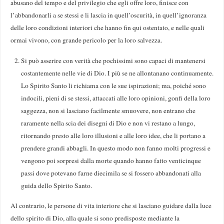
abusano del tempo e del privilegio che egli offre loro, finisce con
l’abbandonarli a se stessi e li lascia in quell’oscurità, in quell’ignoranza
delle loro condizioni interiori che hanno fin qui ostentato, e nel­le quali
ormai vivono, con grande pericolo per la loro salvezza.
Si può asserire con verità che pochissimi sono capaci di mantenersi
costantemente nelle vie di Dio. I più se ne allontanano continuamente.
Lo Spirito Santo li richiama con le sue ispirazioni; ma, poiché sono
indocili, pieni di se stessi, attaccati alle loro opinioni, gonfi della loro
saggezza, non si lasciano facilmente smuovere, non entrano che
raramente nella scia dei disegni di Dio e non vi restano a lungo,
ritornando presto alle loro illusioni e alle loro idee, che li portano a
prendere grandi abbagli. In questo modo non fanno molti progressi e
vengono poi sorpresi dalla morte quando hanno fatto venticinque
passi dove potevano farne diecimila se si fossero abbandonati alla
guida dello Spirito Santo.
Al contrario, le persone di vita interiore che si lasciano guidare dalla luce
dello spirito di Dio, alla quale si sono predisposte mediante la