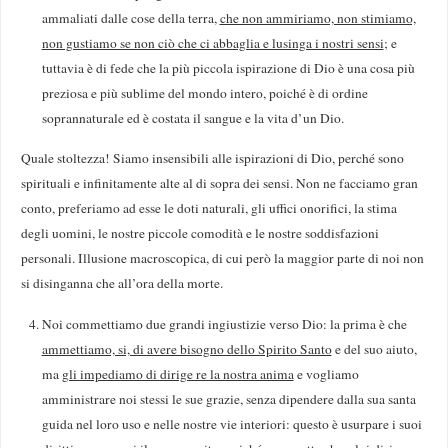
ammaliati dalle cose della terra,
che non ammiriamo, non stimiamo,
non gustiamo se non ciò che ci abbaglia e lusinga i nostri sensi
; e
tuttavia è di fede che la più piccola ispirazione di Dio è una cosa più
preziosa e più sublime del mondo intero, poiché è di ordine
soprannaturale ed è costata il sangue e la vita d’un Dio.
Quale stoltezza! Siamo insensibili alle ispirazioni di Dio, perché sono
spirituali e infinitamente alte al di sopra dei sensi. Non ne facciamo gran
conto, preferiamo ad esse le doti naturali, gli uffici onorifici, la stima
degli uomini, le nostre piccole comodità e le nostre soddisfazioni
personali. Illusione macroscopica, di cui però la maggior parte di noi non
si disinganna che all’ora della morte.
Noi commettiamo due grandi ingiustizie verso Dio: la prima è che
ammettiamo, si, di avere bisogno dello Spirito Santo
e del suo aiuto,
ma
gli impediamo di dirige re la nostra anima
e vogliamo
amministrare noi stessi le sue grazie, senza dipendere dalla sua santa
guida nel loro uso e nelle nostre vie interiori: questo è usurpare i suoi