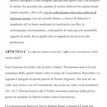
diritti e arrogarci il suo compito, poiché non spetta che a lui dirigere
le anime. La seconda che, mentre il vertice della nostra anima tende
istintivamente a Dio solo,
noi lo soffochiamo sotto una colluvie di
interessi terreni
, con suo grande danno; e invece di dilatarlo e
ampliarlo all’in finito mediante la familiarità con Dio, lo
restringiamo enormemente, colmandolo di tanti piccoli miserabili
oggetti da nulla. Ecco quello che ci impedisce di arrivare alla
perfezione.
ARTICOLO 4
־
Lo Spirito Santo esercita l’ufficio di consolatore delle
anime fedeli
Sant’Atanasio fa notare che in tutto l’Antico Testamento non si fa mai
menzione dello spirito Santo sotto il nome di Consolatore, Paraclitus. La
ragione è spiegata in queste parole di Nostro Signore: «Se non me ne
vado, non verrà a voi il Consolatore; ma se me ne vado, ve lo manderò»
(Gv 16,7). Era necessario che il Verbo incar­nato entrasse nella gloria
prima di mandare lo Spirito Santo come Consolatore.
La consolazione interiore che lo Spirito Santo comunica è assai più