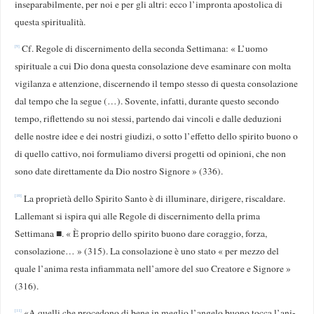
inseparabilmente, per noi e per gli altri: ecco l’impronta apostolica di
questa spiritualità.
Cf. Regole di discernimento della seconda Settimana: « L’uomo
[9]
spirituale a cui Dio dona questa consolazione deve esaminare con molta
vigilanza e attenzione, discernendo il tempo stesso di questa consolazione
dal tempo che la segue (…). Sovente, infatti, durante questo secondo
tempo, riflettendo su noi stessi, partendo dai vincoli e dalle deduzioni
delle nostre idee e dei nostri giudizi, o sotto l’effetto dello spirito buono o
di quello cattivo, noi formuliamo diversi progetti od opinioni, che non
sono date direttamente da Dio nostro Signore » (336).
La proprietà dello Spirito Santo è di illuminare, dirigere, riscaldare.
[10]
Lallemant si ispira qui alle Regole di discernimento della prima
Settimana ■. « È proprio dello spirito buono dare coraggio, forza,
consolazione… » (315). La consolazione è uno stato « per mezzo del
quale l’anima resta infiammata nel­l’amore del suo Creatore e Signore »
(316).
«A quelli che procedono di bene in meglio l’angelo buono tocca l’ani­
[11]