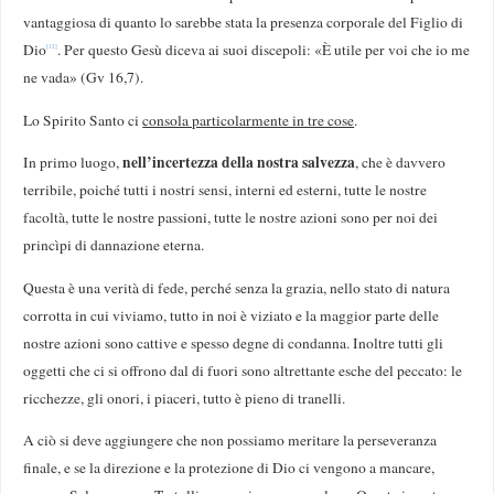
vantaggiosa di quanto lo sarebbe stata la presenza corporale del Figlio di
Dio
. Per questo Gesù diceva ai suoi discepoli: «È utile per voi che io me
[12]
ne vada» (Gv 16,7).
Lo Spirito Santo ci
consola particolarmente in tre cose
.
nell’incertezza della nostra salvezza
In primo luogo,
, che è davvero
terribile, poiché tutti i nostri sensi, interni ed esterni, tutte le nostre
facoltà, tutte le nostre passioni, tutte le nostre azioni sono per noi dei
princìpi di dannazione eterna.
Questa è una verità di fede, perché senza la grazia, nello stato di natura
corrotta in cui viviamo, tutto in noi è viziato e la maggior parte delle
nostre azioni sono cattive e spesso degne di condanna. Inoltre tutti gli
oggetti che ci si offrono dal di fuori sono altrettante esche del peccato: le
ricchezze, gli onori, i piaceri, tutto è pieno di tranelli.
A ciò si deve aggiungere che non possiamo meritare la perseveranza
finale, e se la direzione e la protezione di Dio ci vengono a mancare,