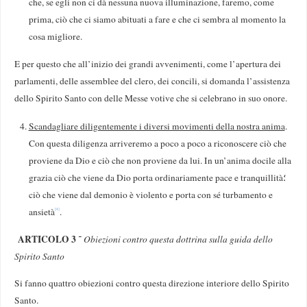
che, se egli non ci dà nessu­na nuova illuminazione, faremo, come
prima, ciò che ci siamo abituati a fare e che ci sembra al momento la
cosa migliore.
E per questo che all’inizio dei grandi avvenimenti, come l’apertura dei
parlamenti, delle assemblee del clero, dei concili, si domanda l’assistenza
dello Spirito Santo con delle Messe votive che si celebrano in suo onore.
Scandagliare diligentemente i diversi movimenti del­la nostra anima
.
Con questa diligenza arriveremo a poco a poco a riconoscere ciò che
proviene da Dio e ciò che non proviene da lui. In un’anima docile alla
grazia ciò che viene da Dio porta ordinariamente pace e tranquilli­tà؛
ciò che viene dal demonio è violento e porta con sé turbamento e
ansietà
.
[4]
ARTICOLO 3
־
Obiezioni contro questa dottrina sulla guida dello
Spirito Santo
Si fanno quattro obiezioni contro questa direzione interiore dello Spirito
Santo.