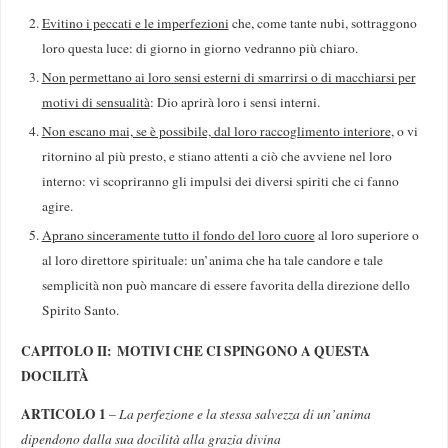
Evitino i peccati e le imperfezioni
che, come tante nubi, sottraggono
loro questa luce: di giorno in giorno vedranno più chiaro.
Non permettano ai loro sensi esterni di smarrirsi o di macchiarsi per
motivi di sensualità
: Dio aprirà loro i sensi interni.
Non escano mai, se è possibile, dal loro raccogli­mento interiore
, o vi
ritornino al più presto, e stiano attenti a ciò che avviene nel loro
interno: vi scopriranno gli impulsi dei diversi spiriti che ci fanno
agire.
Aprano sinceramente tutto il fondo del loro cuore
al loro superiore o
al loro direttore spirituale: un’anima che ha tale candore e tale
semplicità non può mancare di essere favorita della direzione dello
Spirito Santo.
CAPITOLO II: MOTIVI CHE CI SPINGONO A QUESTA
DOCILITÀ
ARTICOLO 1
–
La perfezione e la stessa salvezza di un’anima
dipendono dalla sua docilità alla grazia divina