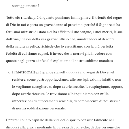
scoraggiamento?
Tutto ciò ritarda, più di quanto possiamo immaginare, il trionfo del regno
di Dio in noi e porta un grave danno al prossimo, perché il Signore ci ha
fatti suoi ministri di stato e ci ha affidato il suo sangue, i suoi meriti, la sua
dottrina, i tesori della sua grazia: ufficio che, innalzandoci al di sopra
della natura angelica, richiede che lo esercitiamo con la più perfetta
fedeltà di cui siamo capaci. E invece desta meraviglia il vedere con
quanta negligenza e infedeltà espletiamo il nostro sublime mandato
nostro male
Il
più grande sta
nell’opporci ai disegni di Dio
e
nel
resistere
, come purtroppo facciamo, alle sue ispirazioni; infatti o non
le vogliamo accogliere o, dopo averle accolte, le respingiamo, oppure,
dopo averle ricevute, le travisiamo e le inquiniamo con mille
imperfezioni di attaccamenti sensibili, di compiacenza di noi stessi e
di nostra soddisfazione personale.
Eppure il punto capitale della vita dello spirito consiste talmente nel
disporci alla grazia mediante la purezza di cuore che, di due persone che