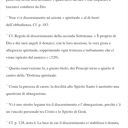
lasciarci condurre da Dio.
Non vi è discernimento né azione « spirituale » al di fuori
[3]
dell’obbedien­za. Cf. p. 183.
Cf. Regole di discernimento della seconda Settimana: « È proprio di
[4]
Dio e dei suoi angeli il donarci, con le loro mozioni, la vera gioia e
allegrezza spiritua­le, sopprimendo ogni tristezza e turbamento che ci
viene ispirato dal nemico » (329).
Questa osservazione fa, a giusto titolo, dei Principi terzo e quarto il
[5]
centro della ־Dottrina spirituale.
Come la purezza di cuore, la docilità allo Spirito Santo è anzitutto una
[6]
questione di abnegazione.
Vi è uno stretto legame tra il discernimento e l’abnegazione, perché c’è
[7]
un vincolo personale tra Cristo e lo Spirito di Gesù.
Cf. p. 128, nota 4. La luce in cui il discernimento ci stabilisce è donata,
[8]