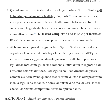
cosa consiste tale docilità
Quando un’anima si è abbandonata alla guida dello Spirito Santo,
egli
la innalza gradatamente e la dirige
. Agli inizi
essa non sa dove va,
[1]
ma a poco a poco la luce interiore la illumina e le fa vedere tutte le
sue azioni e la guida di Dio nelle sue azioni, in modo che non le resta
lasciar compiere a Dio in lei e per mezzo di
quasi altro da fare
che
[2]
lei
ciò che a lui piace; così essa progredisce meravigliosamente.
Abbiamo una
figura della guida dello Spirito Santo
nella condotta
seguita da Dio nei confronti degli Israeliti dopo l’uscita dall’Egitto,
durante il loro viaggio nel de­serto per arrivare alla terra promessa.
Egli diede loro come guida una colonna di nubi durante il giorno e di
notte una colonna di fuoco. Essi seguivano il movimento di questa
colonna e si fermavano quando essa si fermava; non la oltrepassavano
mai, la seguivano soltanto, e non si allontanavano mai da essa. È così
che noi dobbiamo comportarci verso lo Spirito Santo.
ARTICOLO 2
–
Mezzi per giungere a questa docilità