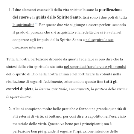
purificazione
I due elementi essenziali della vita spirituale sono la
del cuore
guida dello Spirito Santo
e la
. Essi sono
i due poli di tutta
la spiritualità
. Per queste due vie si giunge a essere perfetti secondo
[5]
il grado di purezza che si è acquistato e la fedeltà che si è avuta nel
cooperare agli impulsi dello Spirito Santo e
nel seguire la sua
direzione interiore
.
Tutta la nostra perfezione dipende da questa fedeltà, e si può dire che la
sintesi della vita spirituale sta tutta
nel saper decifrare le vie e gli impulsi
dello spirito di Dio nella nostra anima
e nel fortificare la volontà nella
tutti gli
risoluzione di seguirli fedelmente, orientando a questo fine
esercizi di piet
à,
la lettura spirituale, i sacramenti, la pratica delle virtù e
le opere buon
e.
Alcuni compiono molte belle pratiche e fanno una grande quantità di
atti esterni di virtù; si buttano, per così dire, a capofitto nell’esercizio
materiale delle virtù. Questo va bene per i principianti; ma è
perfezione ben più grande
il seguire l’ispirazione interiore dello