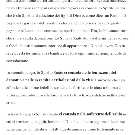
come a Salomone e a Tertulliano, periremo come loro. Questa incertezza
faceva tre­mare i santi; ma in questa angoscia ci consola lo Spirito Santo,
che è «lo Spirito di adozione dei figli di Dio» e, come dice san Paolo, «il
pegno e la garanzia dell’eredità celeste». Quando si è ricevuto questo
pegno, e si è avuta una conoscenza sperimentale di Dio, è abbastanza raro
che si arrivi alla dannazione. Lo Spirito Santo dona «alle anime fervorose
e fedeli la testimonianza interiore di appartenere a Dio e di avere Dio in
sé; e questa testimonianza bandisce da loro ogni timore, riempiendole di
consolazione-
ci consola nelle tentazioni del
In secondo luogo, lo Spirito Santo
demonio e nelle avversità e tribolazioni della vita
. L’unzione che egli
effonde nelle anime fedeli le sostiene, le fortifica e le aiuta a riportare
vittoria: essa addolcisce le loro pene e fa loro trovare delizie nelle stesse
croci.
ci consola nelle sofferenze dell’esilio
In terzo luogo, lo Spirito Santo
in
cui ci troviamo quaggiù, lontani da Dio, la qual cosa cagiona alle anime
sante una pena indicibile; infatti queste anime sentono fortemente in se