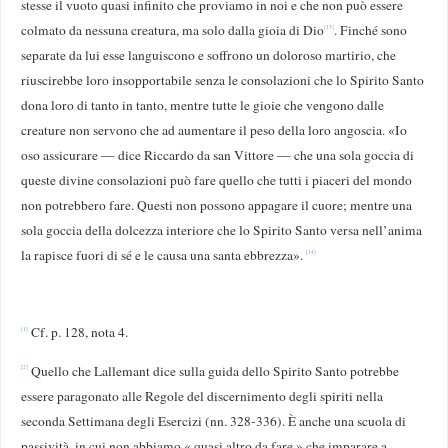
stesse il vuoto quasi infinito che proviamo in noi e che non può essere
colmato da nessuna creatura, ma solo dalla gioia di Dio
. Finché sono
[13]
separate da lui esse languiscono e soffrono un doloroso martirio, che
riuscirebbe loro insopportabile senza le consolazioni che lo Spirito Santo
dona loro di tanto in tanto, mentre tutte le gioie che vengono dalle
creature non servono che ad aumentare il peso della loro angoscia. «Io
oso assicurare — dice Riccardo da san Vittore — che una sola goccia di
queste divine consolazioni può fare quello che tutti i piaceri del mondo
non potrebbero fare. Questi non possono appagare il cuore; mentre una
sola goccia della dolcezza interiore che lo Spirito Santo versa nell’anima
la rapisce fuori di sé e le causa una santa ebbrezza».
[14]
Cf. p. 128, nota 4.
[1]
Quello che Lallemant dice sulla guida dello Spirito Santo potrebbe
[2]
esse­re paragonato alle Regole del discernimento degli spiriti nella
seconda Setti­mana degli Esercizi (nn. 328-336). È anche una scuola di
passività, in cui non abbiamo « quasi altro da fare » che imparare a