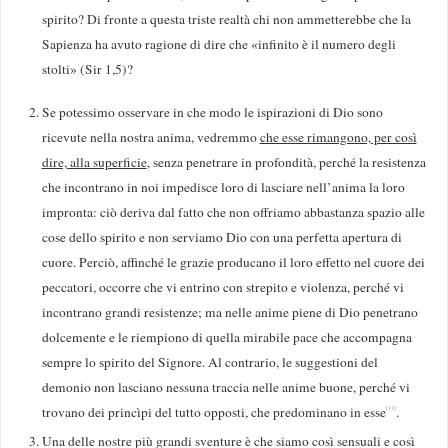
spirito? Di fronte a questa triste realtà chi non ammetterebbe che la
Sapienza ha avuto ragione di dire che «infinito è il numero degli
stolti» (Sir 1,5)?
Se potessimo osservare in che modo le ispirazioni di Dio sono
ricevute nella nostra anima, vedremmo
che esse rimangono, per così
dire, alla superficie
, senza penetrare in profondità, perché la resistenza
che incontrano in noi impedisce loro di lasciare nell’anima la loro
impronta: ciò deriva dal fatto che non offriamo abbastanza spazio alle
cose dello spirito e non serviamo Dio con una perfetta apertura di
cuore. Perciò, affinché le grazie producano il loro effetto nel cuore dei
peccatori, occorre che vi entrino con strepito e violenza, perché vi
incontrano grandi resistenze; ma nelle anime piene di Dio penetrano
dolcemente e le riempiono di quella mirabile pace che accompagna
sempre lo spirito del Signore. Al contrario, le suggestioni del
demonio non lasciano nessuna traccia nelle anime buone, perché vi
trovano dei princìpi del tutto opposti, che predominano in esse
.
[11]
Una delle nostre più grandi sventure è che siamo così sensuali e così