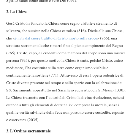
Spirito Santo come unico e vero Dio (691).
2. La Chiesa
Gesù Cristo ha fondato la Chiesa come segno visibile e strumento di
salvezza, che sussiste nella Chiesa cattolica (816). Diede alla sua Chiesa,
che «
è nata dal cuore trafitto di Cristo morto sulla croce
» (766), una
struttura sacramentale che rimarrà fino al pieno compimento del Regno
(765). Cristo, capo, e i credenti come membra del corpo sono una mistica
persona (795), per questo motivo la Chiesa è santa, poiché Cristo, unico
mediatore, l’ha costituita sulla terra come organismo visibile e
continuamente la sostiene (771). Attraverso di essa l’opera redentrice di
Cristo diventa presente nel tempo e nello spazio con la celebrazione dei
SS. Sacramenti, soprattutto nel Sacrificio eucaristico, la S. Messa (1330).
La Chiesa trasmette con l’autorità di Cristo la divina rivelazione, «che si
estende a tutti gli elementi di dottrina, ivi compresa la morale, senza i
quali le verità salvifiche della fede non possono essere custodite, esposte
o osservate» (2035).
3. L’Ordine sacramentale