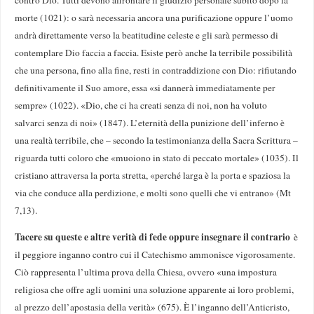
morte (1021): o sarà necessaria ancora una purificazione oppure l’uomo
andrà direttamente verso la beatitudine celeste e gli sarà permesso di
contemplare Dio faccia a faccia. Esiste però anche la terribile possibilità
che una persona, fino alla fine, resti in contraddizione con Dio: rifiutando
definitivamente il Suo amore, essa «si dannerà immediatamente per
sempre» (1022). «Dio, che ci ha creati senza di noi, non ha voluto
salvarci senza di noi» (1847). L’eternità della punizione dell’inferno è
una realtà terribile, che – secondo la testimonianza della Sacra Scrittura –
riguarda tutti coloro che «muoiono in stato di peccato mortale» (1035). Il
cristiano attraversa la porta stretta, «perché larga è la porta e spaziosa la
via che conduce alla perdizione, e molti sono quelli che vi entrano» (Mt
7,13).
Tacere su queste e altre verità di fede oppure insegnare il contrario
è
il peggiore inganno contro cui il Catechismo ammonisce vigorosamente.
Ciò rappresenta l’ultima prova della Chiesa, ovvero «una impostura
religiosa che offre agli uomini una soluzione apparente ai loro problemi,
al prezzo dell’apostasia della verità» (675). È l’inganno dell’Anticristo,