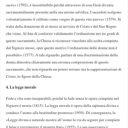
sacro» (1592), è insostituibile perché attraverso di essa Gesù diventa
sacramentalmente presente nella sua azione salvifica. I sacerdoti scelgono
volontariamente il celibato come «segno di questa vita nuova» (1579). Si
tratta della donazione di sé stesso al servizio di Cristo e del Suo Regno
che viene. Al fine di conferire validamente l’ordinazione nei tre gradi di
questo sacramento, la Chiesa si riconosce vincolata alla scelta compiuta
dal Signore stesso, «per questo motivo l’ordinazione delle donne non è
possibile» (1577). A tale riguardo, parlare di una discriminazione della
donna dimostra chiaramente una erronea comprensione di questo
sacramento, che non riguarda un potere terreno ma la rappresentazione di
Cristo, lo Sposo della Chiesa.
4. La legge morale
Fede e vita sono inseparabili, poiché la fede senza le opere compiute nel
Signore è morta (1815). La legge morale è opera della sapienza divina e
conduce l’uomo alla beatitudine promessa (1950). Di conseguenza, la
«Legge divina e naturale mostra all’uomo la via da seguire per compiere
il bene e raggiungere il proprio fine» (1955). La sua osservanza è