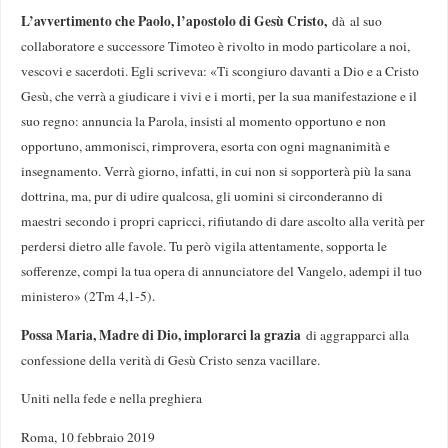
L’avvertimento che Paolo, l’apostolo di Gesù Cristo,
dà al suo
collaboratore e successore Timoteo è rivolto in modo particolare a noi,
vescovi e sacerdoti. Egli scriveva: «Ti scongiuro davanti a Dio e a Cristo
Gesù, che verrà a giudicare i vivi e i morti, per la sua manifestazione e il
suo regno: annuncia la Parola, insisti al momento opportuno e non
opportuno, ammonisci, rimprovera, esorta con ogni magnanimità e
insegnamento. Verrà giorno, infatti, in cui non si sopporterà più la sana
dottrina, ma, pur di udire qualcosa, gli uomini si circonderanno di
maestri secondo i propri capricci, rifiutando di dare ascolto alla verità per
perdersi dietro alle favole. Tu però vigila attentamente, sopporta le
sofferenze, compi la tua opera di annunciatore del Vangelo, adempi il tuo
ministero» (2Tm 4,1-5).
Possa Maria, Madre di Dio, implorarci la grazia
di aggrapparci alla
confessione della verità di Gesù Cristo senza vacillare.
Uniti nella fede e nella preghiera
Roma, 10 febbraio 2019