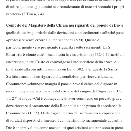
di udire qualcosa, gli uomini si circonderanno di maestri secondo i propri
capricci» (2 Tim 4,3-4).
Compito del Magistero della Chiesa nei riguardi del popolo di Dio
è
quello di «salvaguardarlo dalle deviazioni e dai cedimenti» affinché possa
«professare senza errore l’autentica fede» (890). Questo è
particolarmente vero per quanto riguarda i sette sacramenti. La S.
Eucaristia è «fonte e culmine di tutta la vita cristiana» (1324). Il sacrificio
eucaristico, in cui Cristo ci coinvolge nel suo sacrificio della croce, è
finalizzato alla più intima unione con Lui (1382). Per questo la Sacra
Scrittura ammonisce riguardo alle condizioni per ricevere la santa
Comunione: «chiunque mangia il pane o beve il calice del Signore in
modo indegno, sarà colpevole del corpo e del sangue del Signore» (1Cor
11, 27), dunque «Chi è consapevole di aver commesso un peccato grave,
deve ricevere il sacramento della Riconciliazione prima di accedere alla
Comunione» (1385). Dalla logica interna del sacramento si capisce che i
divorziati risposati civilmente, il cui matrimonio sacramentale davanti a
Dio è ancora valido, come anche tutti quei cristiani che non sono in piena