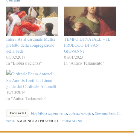
Correlati
Intervista al cardinale Müller
TEMPO DI NATALE – IL
prefetto della congregazione
PROLOGO DI SAN
della Fede
GIOVANNI
03/02/2017
01/01/2023
In "Bibbia e scienza"
In "Antico Testamento"
Su Amoris Laetitia : Linee
guide del Cardinale Antonelli
19/10/2016
In "Antico Testamento"
TAGGATO
blog bibbia ragione verita
,
dottrina teologica
,
Giovanni Paolo II
,
verità
.
AGGIUNGI AI PREFERITI :
PERMALINK
.