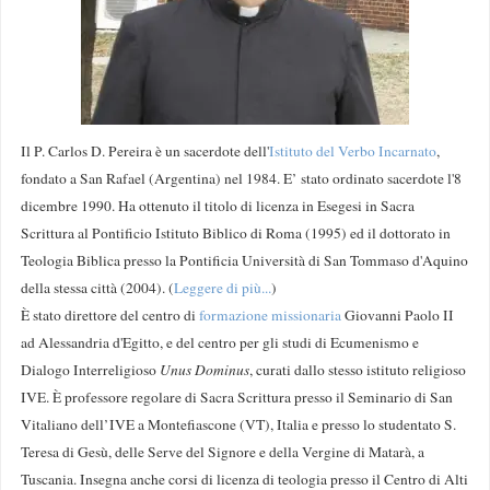
Il P. Carlos D. Pereira è un sacerdote dell'
Istituto del Verbo Incarnato
,
fondato a San Rafael (Argentina) nel 1984. E’ stato ordinato sacerdote l'8
dicembre 1990. Ha ottenuto il titolo di licenza in Esegesi in Sacra
Scrittura al Pontificio Istituto Biblico di Roma (1995) ed il dottorato in
Teologia Biblica presso la Pontificia Università di San Tommaso d'Aquino
della stessa città (2004). (
Leggere di più...
)
È stato direttore del centro di
formazione missionaria
Giovanni Paolo II
ad Alessandria d'Egitto, e del centro per gli studi di Ecumenismo e
Dialogo Interreligioso
Unus Dominus
, curati dallo stesso istituto religioso
IVE. È professore regolare di Sacra Scrittura presso il Seminario di San
Vitaliano dell’IVE a Montefiascone (VT), Italia e presso lo studentato S.
Teresa di Gesù, delle Serve del Signore e della Vergine di Matarà, a
Tuscania. Insegna anche corsi di licenza di teologia presso il Centro di Alti