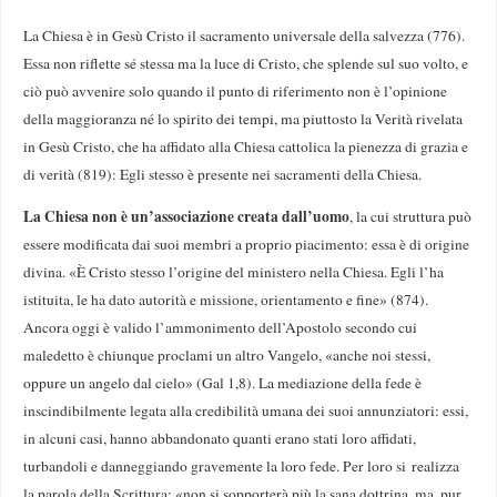
La Chiesa è in Gesù Cristo il sacramento universale della salvezza (776).
Essa non riflette sé stessa ma la luce di Cristo, che splende sul suo volto, e
ciò può avvenire solo quando il punto di riferimento non è l’opinione
della maggioranza né lo spirito dei tempi, ma piuttosto la Verità rivelata
in Gesù Cristo, che ha affidato alla Chiesa cattolica la pienezza di grazia e
di verità (819): Egli stesso è presente nei sacramenti della Chiesa.
La Chiesa non è un’associazione creata dall’uomo
, la cui struttura può
essere modificata dai suoi membri a proprio piacimento: essa è di origine
divina. «È Cristo stesso l’origine del ministero nella Chiesa. Egli l’ha
istituita, le ha dato autorità e missione, orientamento e fine» (874).
Ancora oggi è valido l’ammonimento dell’Apostolo secondo cui
maledetto è chiunque proclami un altro Vangelo, «anche noi stessi,
oppure un angelo dal cielo» (Gal 1,8). La mediazione della fede è
inscindibilmente legata alla credibilità umana dei suoi annunziatori: essi,
in alcuni casi, hanno abbandonato quanti erano stati loro affidati,
turbandoli e danneggiando gravemente la loro fede. Per loro si realizza
la parola della Scrittura: «non si sopporterà più la sana dottrina, ma, pur