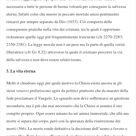
necessaria a tutte le persone di buona volontà per conseguire la salvezza
eterna. Infatti colui che muore in peccato mortale senza pentimento
rimarrà per sempre separato da Dio (1033). Ciò comporta delle
conseguenze pratiche nella vita dei cristiani, tra le quali è opportuno
richiamare quelle oggi più frequentemente trascurate (cfr 2270-2283;
2350-2381). La legge morale non è un peso ma fa parte di quella verità
liberatrice (cfr Gv 8,32) attraverso la quale il cristiano percorre la via
della salvezza e non deve essere relativizzata.
5. La vita eterna
Molti si chiedono oggi per quale motivo la Chiesa esista ancora se gli
stessi vescovi preferiscono agire da politici piuttosto che da maestri della
fede proclamare il Vangelo. Lo sguardo non deve soffermarsi su questioni
secondarie, ma è più che mai necessario che la Chiesa si assuma il suo
compito proprio. Ogni essere umano ha un’anima immortale, che alla sua
morte si separa dal corpo, però con la speranza della risurrezione dei
morti (366). La morte rende definitiva la decisione dell’uomo a favore o
contro Dio. Tutti devono affrontare il giudizio personale subito dopo la