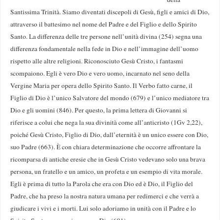
Santissima Trinità. Siamo diventati discepoli di Gesù, figli e amici di Dio,
attraverso il battesimo nel nome del Padre e del Figlio e dello Spirito
Santo. La differenza delle tre persone nell’unità divina (254) segna una
differenza fondamentale nella fede in Dio e nell’immagine dell’uomo
rispetto alle altre religioni. Riconosciuto Gesù Cristo, i fantasmi
scompaiono. Egli è vero Dio e vero uomo, incarnato nel seno della
Vergine Maria per opera dello Spirito Santo. Il Verbo fatto carne, il
Figlio di Dio è l’unico Salvatore del mondo (679) e l’unico mediatore tra
Dio e gli uomini (846). Per questo, la prima lettera di Giovanni si
riferisce a colui che nega la sua divinità come all’anticristo (1Gv 2,22),
poiché Gesù Cristo, Figlio di Dio, dall’eternità è un unico essere con Dio,
suo Padre (663). È con chiara determinazione che occorre affrontare la
ricomparsa di antiche eresie che in Gesù Cristo vedevano solo una brava
persona, un fratello e un amico, un profeta e un esempio di vita morale.
Egli è prima di tutto la Parola che era con Dio ed è Dio, il Figlio del
Padre, che ha preso la nostra natura umana per redimerci e che verrà a
giudicare i vivi e i morti. Lui solo adoriamo in unità con il Padre e lo