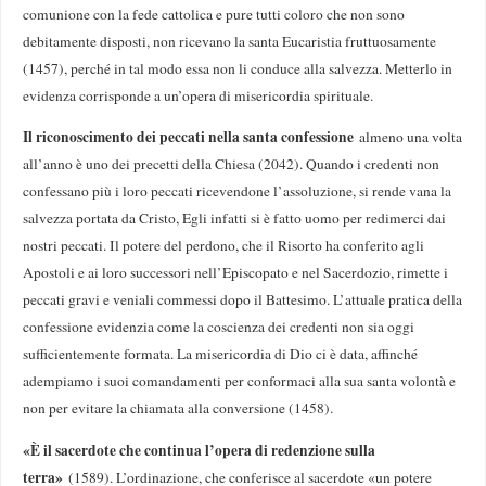
comunione con la fede cattolica e pure tutti coloro che non sono
debitamente disposti, non ricevano la santa Eucaristia fruttuosamente
(1457), perché in tal modo essa non li conduce alla salvezza. Metterlo in
evidenza corrisponde a un’opera di misericordia spirituale.
Il riconoscimento dei peccati nella santa confessione
almeno una volta
all’anno è uno dei precetti della Chiesa (2042). Quando i credenti non
confessano più i loro peccati ricevendone l’assoluzione, si rende vana la
salvezza portata da Cristo, Egli infatti si è fatto uomo per redimerci dai
nostri peccati. Il potere del perdono, che il Risorto ha conferito agli
Apostoli e ai loro successori nell’Episcopato e nel Sacerdozio, rimette i
peccati gravi e veniali commessi dopo il Battesimo. L’attuale pratica della
confessione evidenzia come la coscienza dei credenti non sia oggi
sufficientemente formata. La misericordia di Dio ci è data, affinché
adempiamo i suoi comandamenti per conformaci alla sua santa volontà e
non per evitare la chiamata alla conversione (1458).
«È il sacerdote che continua l’opera di redenzione sulla
terra»
(1589). L’ordinazione, che conferisce al sacerdote «un potere