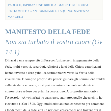
PAOLO II
,
ISPIRAZIONE BIBLICA
,
MAGISTERO
,
NUOVO
TESTAMENTO
,
SAN TOMMASO DI AQUINO
,
SAPIENZA
,
VANGELO
MANIFESTO DELLA FEDE
Non sia turbato il vostro cuore (Gv
14,1)
Dinanzi a una sempre più diffusa confusione nell’insegnamento della
fede, molti vescovi, sacerdoti, religiosi e laici della Chiesa cattolica mi
hanno invitato a dare pubblica testimonianza verso la Verità della
rivelazione. È compito proprio dei pastori guidare gli uomini loro affidati
sulla via della salvezza, e ciò può avvenire solamente se tale via è
conosciuta e se loro per primi la percorrono. A proposito ammoniva
l’Apostolo: «A voi infatti ho trasmesso, anzitutto, quello che anch’io ho
ricevuto» (1Cor 15,3). Oggi molti cristiani non conoscono più nemmeno
i fondamenti della fede, con un pericolo crescente di non trovare più il