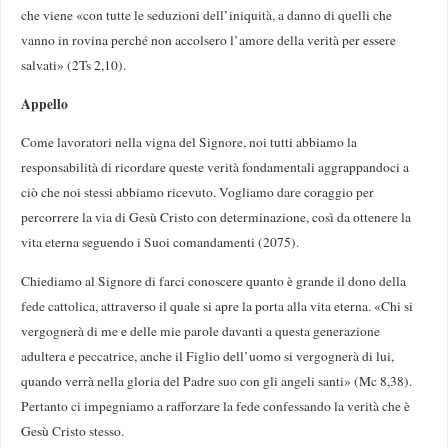
che viene «con tutte le seduzioni dell’iniquità, a danno di quelli che
vanno in rovina perché non accolsero l’amore della verità per essere
salvati» (2Ts 2,10).
Appello
Come lavoratori nella vigna del Signore, noi tutti abbiamo la
responsabilità di ricordare queste verità fondamentali aggrappandoci a
ciò che noi stessi abbiamo ricevuto. Vogliamo dare coraggio per
percorrere la via di Gesù Cristo con determinazione, così da ottenere la
vita eterna seguendo i Suoi comandamenti (2075).
Chiediamo al Signore di farci conoscere quanto è grande il dono della
fede cattolica, attraverso il quale si apre la porta alla vita eterna. «Chi si
vergognerà di me e delle mie parole davanti a questa generazione
adultera e peccatrice, anche il Figlio dell’uomo si vergognerà di lui,
quando verrà nella gloria del Padre suo con gli angeli santi» (Mc 8,38).
Pertanto ci impegniamo a rafforzare la fede confessando la verità che è
Gesù Cristo stesso.