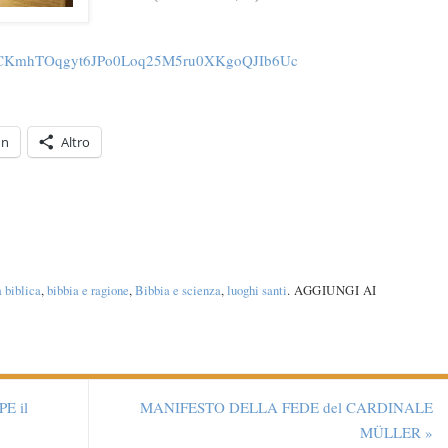
H3CKmhTOqgyt6JPo0Loq25M5ru0XKgoQJIb6Uc
In
Altro
 biblica
,
bibbia e ragione
,
Bibbia e scienza
,
luoghi santi
.
AGGIUNGI AI
PE il
MANIFESTO DELLA FEDE del CARDINALE
MÜLLER
»