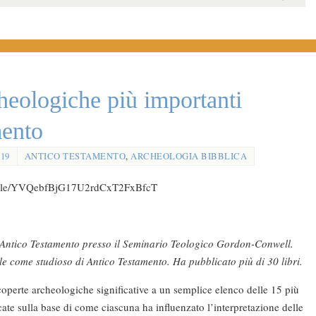
heologiche più importanti
mento
019
ANTICO TESTAMENTO
,
ARCHEOLOGIA BIBBLICA
/article/YVQebfBjG17U2rdCxT2FxBfcT
 di Antico Testamento presso il Seminario Teologico Gordon-Conwell.
ale come studioso di Antico Testamento. Ha pubblicato più di 30 libri.
 scoperte archeologiche significative a un semplice elenco delle 15 più
ate sulla base di come ciascuna ha influenzato l’interpretazione delle