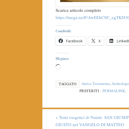
Scarica articolo completo
https://mega.nz/#!AwEEhCSI!_egTK
Condividi:
Facebook
X
Linked
Mi piace:
Antico Testamento
,
Archeologia
TAGGATO
PREFERITI :
PERMALINK
.
«
Temi esegetici di Natale: SAN GIUSEP
GIUSTO nel VANGELO DI MATTEO