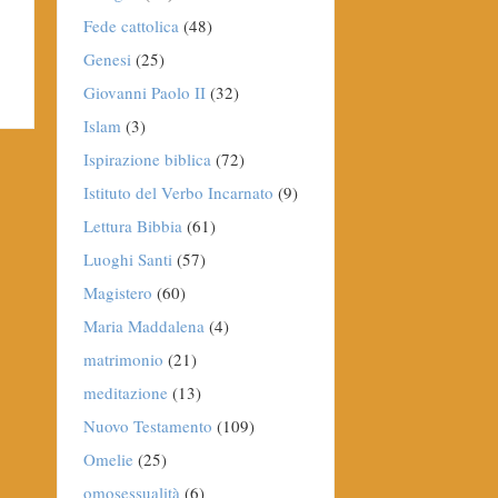
Fede cattolica
(48)
Genesi
(25)
Giovanni Paolo II
(32)
Islam
(3)
Ispirazione biblica
(72)
Istituto del Verbo Incarnato
(9)
Lettura Bibbia
(61)
Luoghi Santi
(57)
Magistero
(60)
Maria Maddalena
(4)
matrimonio
(21)
meditazione
(13)
Nuovo Testamento
(109)
Omelie
(25)
omosessualità
(6)