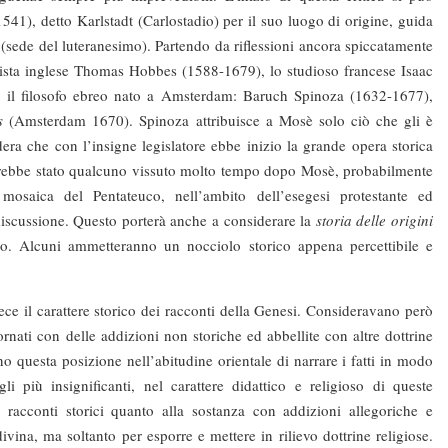
41), detto Karlstadt (Carlostadio) per il suo luogo di origine, guida
sede del luteranesimo). Partendo da riflessioni ancora spiccatamente
irista inglese Thomas Hobbes (1588-1679), lo studioso francese Isaac
o il filosofo ebreo nato a Amsterdam: Baruch Spinoza (1632-1677),
s
(Amsterdam 1670). Spinoza attribuisce a Mosè solo ciò che gli è
era che con l’insigne legislatore ebbe inizio la grande opera storica
arebbe stato qualcuno vissuto molto tempo dopo Mosè, probabilmente
à mosaica del Pentateuco, nell’ambito dell’esegesi protestante ed
discussione. Questo porterà anche a considerare la
storia delle origini
io. Alcuni ammetteranno un nocciolo storico appena percettibile e
 il carattere storico dei racconti della Genesi. Consideravano però
dornati con delle addizioni non storiche ed abbellite con altre dottrine
o questa posizione nell’abitudine orientale di narrare i fatti in modo
li più insignificanti, nel carattere didattico e religioso di queste
 racconti storici quanto alla sostanza con addizioni allegoriche e
ivina, ma soltanto per esporre e mettere in rilievo dottrine religiose.