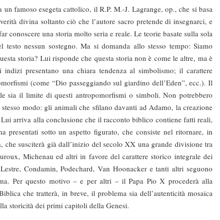
 famoso esegeta cattolico, il R.P. M.-J. Lagrange, op., che si basa
erità divina soltanto ciò che l’autore sacro pretende di insegnarci, e
ar conoscere una storia molto seria e reale. Le teorie basate sulla sola
nel testo nessun sostegno. Ma si domanda allo stesso tempo: Siamo
 questa storia? Lui risponde che questa storia non è come le altre, ma è
ti indizi presentano una chiara tendenza al simbolismo; il carattere
pomorfismi (come “Dio passeggiando sul giardino dell’Eden”, ecc.). Il
e sia il limite di questi antropomorfismi o simboli. Non potrebbero
llo stesso modo: gli animali che sfilano davanti ad Adamo, la creazione
Lui arriva alla conclusione che il racconto biblico contiene fatti reali,
a presentati sotto un aspetto figurato, che consiste nel ritornare, in
ma, che susciterà già dall’inizio del secolo XX una grande divisione tra
gouroux, Michenau ed altri in favore del carattere storico integrale dei
e Lestre, Condamin, Podechard, Van Hoonacker e tanti altri seguono
orma. Per questo motivo – e per altri – il Papa Pio X procederà alla
blica che tratterà, in breve, il problema sia dell’autenticità mosaica
a storicità dei primi capitoli della Genesi.