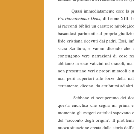
Quasi immediatamente esce la prima en
Providentissimus Deus
, di Leone XIII. I
ai racconti biblici un carattere mitologico
basandosi parimenti sul proprio giudizio
fede cristiana ricevuti dai padri. Essi, in
sacra Scrittura, e vanno dicendo che 
contengono vere narrazioni di cose re
abbiamo in esse vaticini od oracoli, ma s
non presentano veri e propri miracoli e ma
mai però superiori alle forze della nat
certamente, dicono, da attribuirsi ad altri
Sebbene ci occuperemo dei document
questa enciclica che segna un prima ed 
momento gli esegeti cattolici sapevano ch
del ‘racconto degli origini’. Il problem
nuova situazione creata dalla storia dell’e