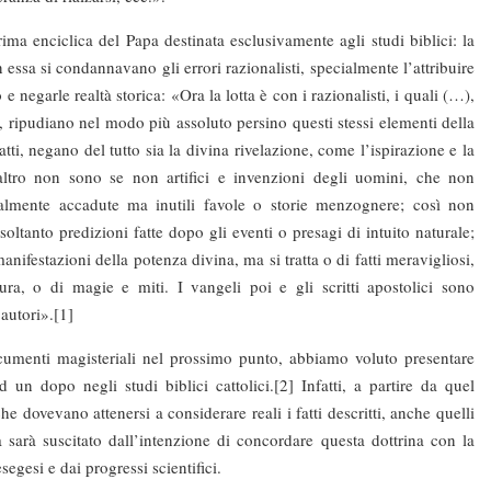
ciclica del Papa destinata esclusivamente agli studi biblici: la
n essa si condannavano gli errori razionalisti, specialmente l’attribuire
 e negarle realtà storica: «Ora la lotta è con i razionalisti, i quali (…),
, ripudiano nel modo più assoluto persino questi stessi elementi della
fatti, negano del tutto sia la divina rivelazione, come l’ispirazione e la
altro non sono se non artifici e invenzioni degli uomini, che non
almente accadute ma inutili favole o storie menzognere; così non
oltanto predizioni fatte dopo gli eventi o presagi di intuito naturale;
nifestazioni della potenza divina, ma si tratta o di fatti meravigliosi,
ura, o di magie e miti. I vangeli poi e gli scritti apostolici sono
 autori».[1]
i magisteriali nel prossimo punto, abbiamo voluto presentare
un dopo negli studi biblici cattolici.[2] Infatti, a partire da quel
e dovevano attenersi a considerare reali i fatti descritti, anche quelli
a sarà suscitato dall’intenzione di concordare questa dottrina con la
segesi e dai progressi scientifici.