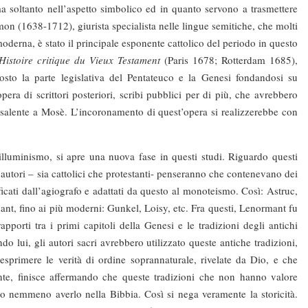
a soltanto nell’aspetto simbolico ed in quanto servono a trasmettere
mon (1638-1712), giurista specialista nelle lingue semitiche, che molti
 moderna, è stato il principale esponente cattolico del periodo in questo
Histoire critique du Vieux Testament
(Paris 1678; Rotterdam 1685),
o la parte legislativa del Pentateuco e la Genesi fondandosi su
era di scrittori posteriori, scribi pubblici per di più, che avrebbero
risalente a Mosè. L’incoronamento di quest’opera si realizzerebbe con
uminismo, si apre una nuova fase in questi studi. Riguardo questi
ti autori – sia cattolici che protestanti- penseranno che contenevano dei
ificati dall’agiografo e adattati da questo al monoteismo. Così: Astruc,
nt, fino ai più moderni: Gunkel, Loisy, etc. Fra questi, Lenormant fu
pporti tra i primi capitoli della Genesi e le tradizioni degli antichi
ndo lui, gli autori sacri avrebbero utilizzato queste antiche tradizioni,
 esprimere le verità di ordine soprannaturale, rivelate da Dio, e che
te, finisce affermando che queste tradizioni che non hanno valore
no nemmeno averlo nella Bibbia. Così si nega veramente la storicità.