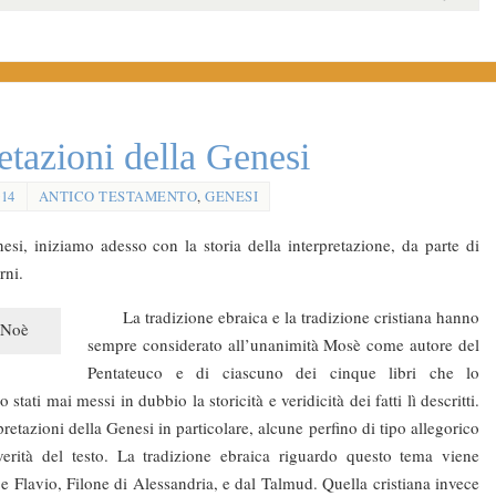
retazioni della Genesi
014
ANTICO TESTAMENTO
,
GENESI
i, iniziamo adesso con la storia della interpretazione, da parte di
rni.
La tradizione ebraica e la tradizione cristiana hanno
i Noè
sempre considerato all’unanimità Mosè come autore del
Pentateuco e di ciascuno dei cinque libri che lo
ati mai messi in dubbio la storicità e veridicità dei fatti lì descritti.
retazioni della Genesi in particolare, alcune perfino di tipo allegorico
erità del testo. La tradizione ebraica riguardo questo tema viene
 Flavio, Filone di Alessandria, e dal Talmud. Quella cristiana invece