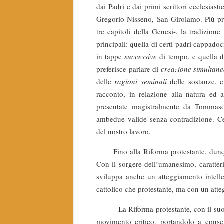
dai Padri e dai primi scrittori ecclesia
Gregorio Nisseno, San Girolamo. Più prec
tre capitoli della Genesi-, la tradizion
principali: quella di certi padri cappado
in tappe
successive
di tempo, e quella 
preferisce parlare di
creazione simultan
delle
ragioni seminali
delle sostanze, 
racconto, in relazione alla natura ed a
presentate magistralmente da Tommaso
ambedue valide senza contradizione. Ce
del nostro lavoro.
Fino alla Riforma protestante, dunque,
Con il sorgere dell’umanesimo, caratterizz
sviluppa anche un atteggiamento intellet
cattolico che protestante, ma con un att
La Riforma protestante, con il suo pri
movimento critico, portandolo a conseg