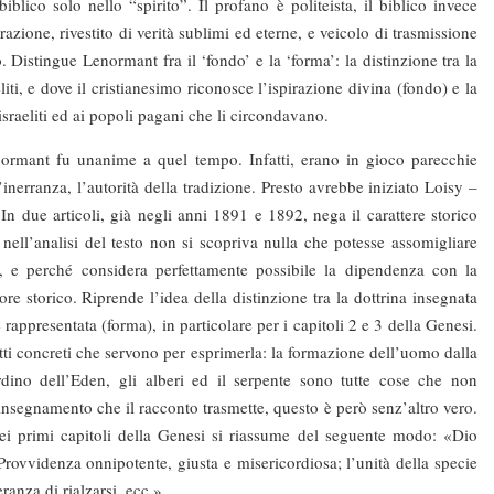
blico solo nello “spirito”. Il profano è politeista, il biblico invece
irazione, rivestito di verità sublimi ed eterne, e veicolo di trasmissione
istingue Lenormant fra il ‘fondo’ e la ‘forma’: la distinzione tra la
iti, e dove il cristianesimo riconosce l’ispirazione divina (fondo) e la
israeliti ed ai popoli pagani che li circondavano.
ant fu unanime a quel tempo. Infatti, erano in gioco parecchie
l’inerranza, l’autorità della tradizione. Presto avrebbe iniziato Loisy –
. In due articoli, già negli anni 1891 e 1892, nega il carattere storico
nell’analisi del testo non si scopriva nulla che potesse assomigliare
, e perché considera perfettamente possibile la dipendenza con la
re storico. Riprende l’idea della distinzione tra la dottrina insegnata
rappresentata (forma), in particolare per i capitoli 2 e 3 della Genesi.
fatti concreti che servono per esprimerla: la formazione dell’uomo dalla
dino dell’Eden, gli alberi ed il serpente sono tutte cose che non
’insegnamento che il racconto trasmette, questo è però senz’altro vero.
dei primi capitoli della Genesi si riassume del seguente modo: «Dio
rovvidenza onnipotente, giusta e misericordiosa; l’unità della specie
anza di rialzarsi, ecc.».