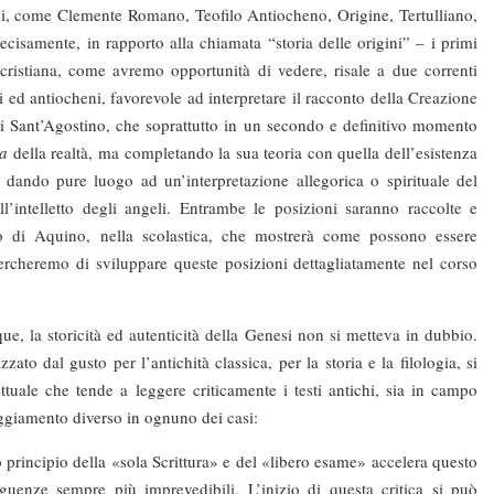
stici, come Clemente Romano, Teofilo Antiocheno, Origine, Tertulliano,
isamente, in rapporto alla chiamata “storia delle origini” – i primi
e cristiana, come avremo opportunità di vedere, risale a due correnti
ci ed antiocheni, favorevole ad interpretare il racconto della Creazione
di Sant’Agostino, che soprattutto in un secondo e definitivo momento
ea
della realtà, ma completando la sua teoria con quella dell’esistenza
e dando pure luogo ad un’interpretazione allegorica o spirituale del
ll’intelletto degli angeli. Entrambe le posizioni saranno raccolte e
 di Aquino, nella scolastica, che mostrerà come possono essere
rcheremo di sviluppare queste posizioni dettagliatamente nel corso
 la storicità ed autenticità della Genesi non si metteva in dubbio.
ato dal gusto per l’antichità classica, per la storia e la filologia, si
tuale che tende a leggere criticamente i testi antichi, sia in campo
eggiamento diverso in ognuno dei casi:
ncipio della «sola Scrittura» e del «libero esame» accelera questo
uenze sempre più imprevedibili. L’inizio di questa critica si può