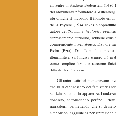
rinvenire in Andreas Bodenstein (1486-15
del movimento riformatore a Wittenberg (
più critiche si muovono il filosofo emp
de la Peyrère (1594-1676) e soprattutt
autore del
Tractatus theologico-politicu
espressamente attribuito, sebbene consid
comprendente il Pentateuco. L’autore s
Esdra (Ezra). Da allora, l’autenticit
illuministica, sarà messa sempre più in 
come semplice favola e racconto fittiz
difficile di rintracciare.
Gli autori cattolici mantenevano invece
che vi si esponessero dei fatti storici a
storiche soltanto in apparenza. Fondavan
concreto, sottolineando perfino i dettag
narrazioni, permettendo che si dessero
simboliche, aggiunte sì per ispirazione d