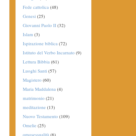
Fede cattolica
(48)
Genesi
(25)
Giovanni Paolo II
(32)
Islam
(3)
Ispirazione biblica
(72)
Istituto del Verbo Incarnato
(9)
Lettura Bibbia
(61)
Luoghi Santi
(57)
Magistero
(60)
Maria Maddalena
(4)
matrimonio
(21)
meditazione
(13)
Nuovo Testamento
(109)
Omelie
(25)
omosessualità
(6)