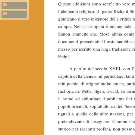
Queste addizioni sono senz’altro vere m
l’elemento religioso. Il padre Richard Si
giudicano il vero iniziatore della critica
campo. Nella sua opera fondamentale,
Simon ammette che Mosè abbia compost
documenti precedenti. Il resto sarebbe op
messo per iscritto una larga tradizione 
Esdra.
A partire del secolo XVIII, con l’ill
capitoli della Genesi, in particolare, tan
miti poetici di origine molto antica, pur
Eichorn, de Wette, Ilgen, Ewald, Lenorma
il primo ad abbordare il problema dei ra
popoli orientali, soprattutto caldei. Seco
uguali a quelle delle altre nazioni, per
pretendevano di insegnare. Ciononostan
storico nei racconti profani, non posso