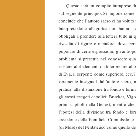
Questo sarà un compito intrapreso da un
sul seguente principio: Si impone come v
conclude che l’autore sacro ci ha voluto f
interpretazione allegorica non hanno 
obbligati a prendere alla lettera tutto in
rivestita di figure e metafore, dove cer
popolare di certe espressioni, gli antro
problema si presenta nel conoscere qual
esistere altri elementi da interpretare a
di Eva, il serpente come superiore, ecc.? 
veramente insegnati dall’autore sacro, m
pratica, alla distinzione tra fondo e for
gli stessi esegeti cattolici: Brucker, Vi
primi capitoli della Genesi, mentre ch
l’ipotesi della divisione tra fondo e f
creazione della Pontificia Commissione Bi
(di Mosè) del Pentateuco come quello dell