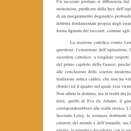
Un racconto profano si differenzia dal bi
monoteista, purificato dalla luce dell’isp
di un insegnamento dogmatico profondo. D
dottrina fondamentale propria degli israel
forma figurata dei racconti, comune agli 
La reazione cattolica contro Lenorm
questioni: l’estensione dell’ispirazione, 
sacerdote cattolico- a svegliare sospetti
del primo capitolo della Genesi, perché 
alle conclusioni della scienza moderna
tradizione mitica caldea, che non ha valo
(fondo) ed il quadro nel quale essa viene 
Non rifiuta la dottrina, ma la realtà dei 
terra, quella di Eva da Adamo, il giar
corrisponderebbero alla realtà storica. L
Secondo Loisy, la sostanza dottrinale 
creatore del mondo e dell’umanità; sua P
umana, la primitiva decadenza con la sper