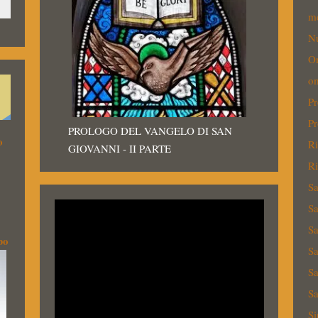
me
Nu
O
om
Pr
Pr
PROLOGO DEL VANGELO DI SAN
o
Ri
GIOVANNI - II PARTE
Ri
Sa
Sa
S
bo
Sa
Sa
Sa
Si