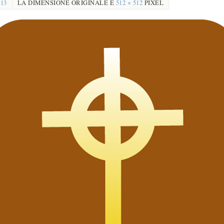
013
LA DIMENSIONE ORIGINALE È
512 × 512
PIXEL