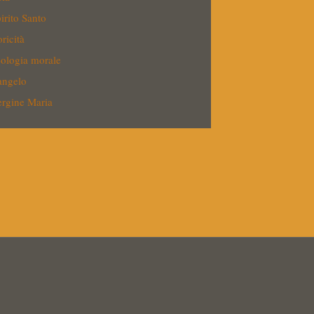
irito Santo
oricità
ologia morale
angelo
rgine Maria