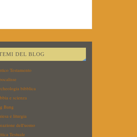
TEMI DEL BLOG
tico Testamento
ocalisse
cheologia bibblica
bbia e scienza
ig Bang
iesa e liturgia
eazione dell'uomo
itica Testuale