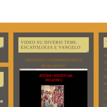
VIDEO SU DIVERSI TEMI:
ESCATOLOGIA E VANGELO
An
APOSTASIA E ANTICRISTO NELLA
Ap
RIVELAZIONE
Ar
Bi
B
Ch
Cr
an
Cr