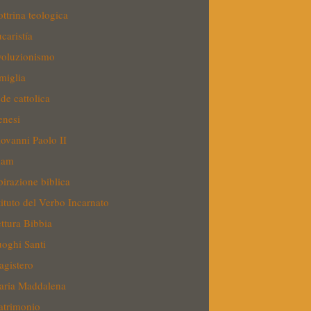
ttrina teologica
caristía
oluzionismo
miglia
de cattolica
nesi
ovanni Paolo II
lam
pirazione biblica
tituto del Verbo Incarnato
ttura Bibbia
oghi Santi
gistero
aria Maddalena
trimonio