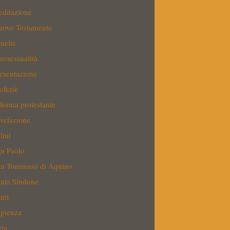
ditazione
ovo Testamento
melie
osessualità
esentazione
ofezie
forma protestante
velazione
lmi
n Paolo
an Tommaso di Aquino
nta Sindone
nti
pienza
ria