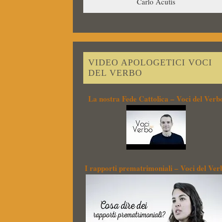
Carlo Acutis
VIDEO APOLOGETICI VOCI
DEL VERBO
La nostra Fede Cattolica – Voci del Verb
I rapporti prematrimoniali – Voci del Ver