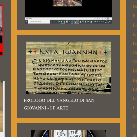
Do
Eu
Ev
fa
Fe
Ge
Gi
Is
0
Is
Is
Le
PROLOGO DEL VANGELO DI SAN
Lu
GIOVANNI - I P ARTE
Ma
M
ma